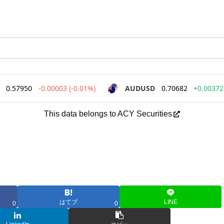
This data belongs to ACY Securities
はてブ
LINE
0
0