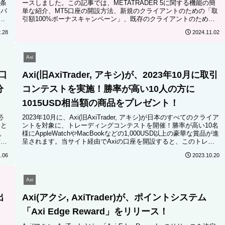
条
ースしました。この記事では、METATRADER 5に関する機能の簡
ュバ
単な紹介、MT5口座の開設方法、新規のクライアントのための「取
に
引額100%ボーナスキャンペーン」、既存のクライアントのための
「抽選で200米ドルの賞金プレゼントキャンペーン」、MT5を利用
.28
2024.11.02
するときのよくある質問について解説します。
Axi
(口
Axi(旧AxiTrader, アキシ)が、2023年10月に取引
分
コンテストを実施！勝率が高い10人の方に
1015USD相当額の商品をプレゼント！
必
2023年10月に、Axi(旧AxiTrader, アキシ)が日本のすべてのクライア
」と
ントを対象に、トレーディングコンテストを開催！勝率が高い10名
。
様にAppleWatchやMacBookなどの1,000USD以上の豪華な賞品が進
方法
呈されます。当サイト経由でAxiの口座を開設すると、このトレー
ディングコンテストに参加することができるようになります。
.06
2023.10.20
Axi
出
Axi(アクシ, AxiTrader)が、ポイントシステム
「Axi Edge Reward」をリリース！