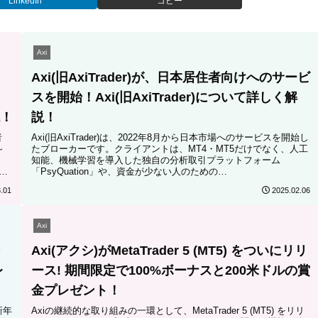
LinkedIn
コピー
Axi
Axi(旧AxiTrader)が、日本居住者向けへのサービ
スを開始！Axi(旧AxiTrader)について詳しく解
説！
説！
者
Axi(旧AxiTrader)は、2022年8月から日本市場へのサービスを開始し
～
たブローカーです。クライアントは、MT4・MT5だけでなく、人工
知能、機械学習を導入した独自の分析取引プラットフォーム
の参
「PsyQuation」や、資金が少ない人のための
Proptrading「AxiSelect」を利用できます。独自の取引ツールを提供
.01
2025.02.06
しているAxiについてこの記事で解説します。
Axi
ン
Axi(アクシ)がMetaTrader 5 (MT5) をついにリリ
レ
ース! 期間限定で100%ボーナスと200米ドルの賞
金プレゼント！
新年
Axiの継続的な取り組みの一環として、MetaTrader 5 (MT5) をリリ