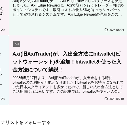
Axi(アクシ, AxiTrader)が、「Axi Edge Reward」のリリースを決定
しました。Axi Edge Rewardは、Axiで取引を行うトレーダー向けの
貨
ポイントシステムです。取引コストの最大5%がキャッシュバック
あ
として変換されるシステムです。Axi Edge Rewardの詳細をこの記
を
事で解説しました。
.20
2023.08.04
Axi
を
Axi(旧AxiTrader)が、入出金方法にbitwallet(ビ
ットウォーレット)を追加！bitwalletを使った入
金方法について解説！
i
ン
2023年5月17日より、Axi(旧AxiTrader)が、入出金をする時に
。
bitwalletのご利用が可能となりました！bitwalletをお待ちになられて
いた日本人クライアントも多かったので、新しい入出金方法として
ご活用頂ければ幸いです。この記事では、bitwalletを使った入金方
法について解説しました。
.28
2023.05.18
アナリストをフォローする