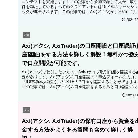
コンテストを実施します！この記事から参加登録して入金・取引
件を満たしているすべてのクライアントには15ドルのキャッシ
ックが進呈されます。この記事では、Axi(アキシ)が、2025年1月
開催する新年コンテストに関する詳細を説明します。
2024.12
Axi
Axi(アクシ, AxiTrader)の口座開設と口座認証
座確証)をする方法を詳しく解説！無料かつ数
で口座開設が可能です。
Axi(アクシ)で取引したい方は、Axiのライブ取引口座を開設する
要があります。Axi(アクシ)の口座開設は「申込フォームの入力
「ID確認(本人認証)」の2STEPで口座を開設することができます
この記事では、Axi(アクシ)の口座開設をする方法と口座認証の
について詳しく解説します！
2023.11
Axi
Axi(アクシ, AxiTrader)の保有口座から資金を
金する方法をよくある質問も含めて詳しく解