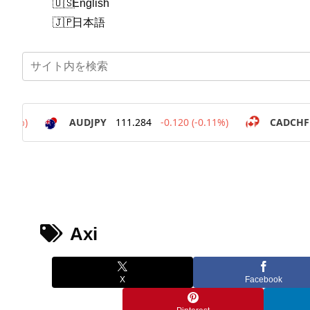
English
日本語
Axi
X
Facebook