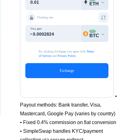
•
Payout methods: Bank transfer, Visa,
Mastercard, Google Pay (varies by country)
• Fixed 0.4% commission on fiat conversion
• SimpleSwap handles KYC/payment
collection via secure redirect