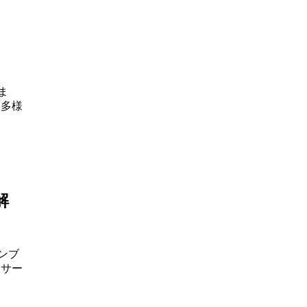
ま
、多様
解
ランブ
。サー