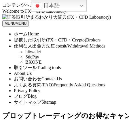
日本語
コンテンツへスキップ
Welcome to FX・CFD Laboratory!
MENU
MENU
ホーム
Home
提携した取引所(FX・CFD・Crypto)
Brokers
便利な入出金方法!
Deposit/Withdrawal Methods
bitwallet
SticPay
BXONE
取引ツール
Trading tools
About Us
お問い合わせ
Contact Us
よくある質問(FAQ)
Frequently Asked Questions
Privacy Policy
ブログ
Blog
サイトマップ
Sitemap
プロップトレーディングのお得なキャ