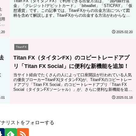
Titan FX（タイタン FX）で利用できる出金方法は、「国内銀行送
金」「クレジット/デビットカード」「bitwallet」「STICPAY」「仮
上
想通貨」です。この記事では、TitanFXからの出金方法について図
っ
柄を含めて解説します。TitanFXからの出金する方法がわからない
利用
方は、熟読してください。
よう
X
.20
2025.02.20
TitanFX
法
Titan FX（タイタンFX）のコピートレードアプ
リ「Titan FX Social」に便利な新機能を追加！
く
当サイト経由でたくさんの人によって口座開設が行われている人気
の優良ブローカーTitanFX(タイタンFX)が、TitanFXのコピートレー
ドアプリ「Titan FX Social」のコピートレードアプリ「Titan FX
Social（タイタンFXソーシャル）」が、さらに便利な新機能を追加
しました！この記事では、アプリに追加された新機能や最近の変更
.01
2025.01.18
点を紹介します。#TitanFX #タイタンFX #ソーシャルトレード
#socialtrading
アナリストをフォローする