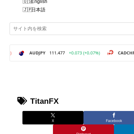
English
日本語
TitanFX
X
Facebook