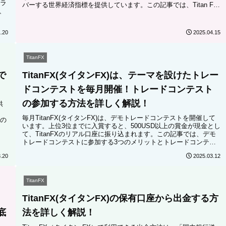
ラ
バーする世界経済指標を提供しています。この記事では、Titan FX
、
の経済指標ツールを効果的に活用する方法について詳しく解説しま
す。
.20
2025.04.15
TitanFX
で
TitanFX(タイタンFX)は、テーマを設けたトレー
ドコンテストを毎月開催！トレードコンテスト
の参加する方法を詳しく解説！
供
毎月TitanFX(タイタンFX)は、デモトレードコンテストを開催して
の
います。上位3位までに入賞すると、500USD以上の賞金が現金とし
て、TitanFXのリアル口座に振り込まれます。この記事では、デモ
トレードコンテストに参加する3つのメリットとトレードコンテス
トに参加する方法を詳しく解説します。
.20
2025.03.12
TitanFX
レ
TitanFX(タイタンFX)の保有口座から出金する方
底
法を詳しく解説！