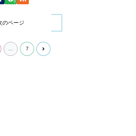
0
次のページ
次
…
7
へ