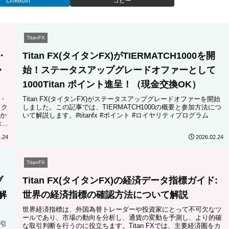
LinkedIn
コピー
TitanFX
・
Titan FX(タイタンFX)がTIERMATCH1000を開
ャ
始！ステータスアップグレードオファーとして
1000Titan ポイント進呈！（現金交換OK）
X・
Titan FX(タイタンFX)がステータスアップグレードオファーを開始
ック
しました。この記事では、TIERMATCH1000の概要と参加方法につ
か
いて解説します。#titanfx #ポイント #ロイヤリティプログラム
k
.24
2026.02.24
TitanFX
ブ
Titan FX(タイタンFX)の経済データ指標ガイド:
解
世界の経済指標の確認方法について解説
世界経済指標は、外国為替トレーダーや投資家にとって不可欠なツ
ールであり、市場の動向を分析し、通貨の変動を予測し、より的確
取引
な取引判断を行うのに役立ちます。Titan FXでは、主要経済圏をカ