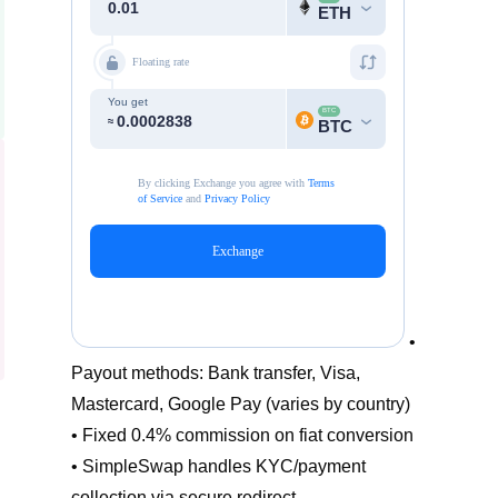
•
Payout methods: Bank transfer, Visa,
Mastercard, Google Pay (varies by country)
• Fixed 0.4% commission on fiat conversion
• SimpleSwap handles KYC/payment
collection via secure redirect