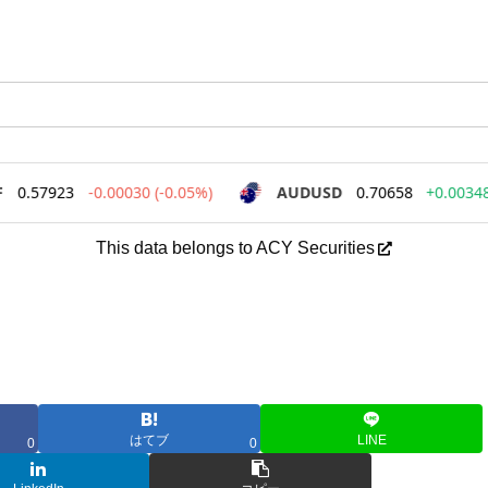
This data belongs to ACY Securities
はてブ
LINE
0
0