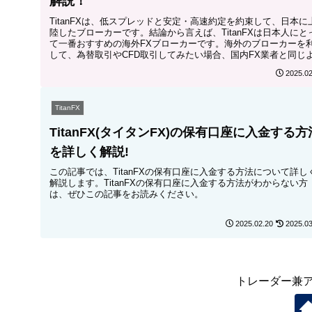
解説！
TitanFXは、低スプレッドと安定・高速約定を約束して、日本に
陸したブローカーです。結論から言えば、TitanFXは日本人にと
て一番おすすめの海外FXブローカーです。海外のブローカーを
して、為替取引やCFD取引してみたい場合、国内FX業者と同じ
に低スプレッドを売りにして、日本語対応が充実しているTitanF
2025.02
をお勧めします。
TitanFX
TitanFX(タイタンFX)の保有口座に入金する方
を詳しく解説!
この記事では、TitanFXの保有口座に入金する方法について詳し
解説します。TitanFXの保有口座に入金する方法がわからない方
は、ぜひこの記事をお読みください。
2025.02.20
2025.03
トレーダー兼