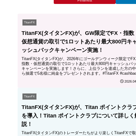
Pinterest
TitanFX
TitanFX(タイタンFX)が、GW限定でFX・指数
仮想通貨の取引で1ロットあたり最大800円キ
ッシュバックキャンペーン実施！
TitanFX(タイタンFX)が、2026年にゴールデンウィーク限定でF
指数・仮想通貨の取引で1ロットあたり最大800円キャッシュバ
キャンペーンを実施します！さらに、上位ランを達成した方の中
ら抽選で5名様に純金をプレゼントされます。#TitanFX #cashbac
#gold #GW
2026.04
TitanFX
TitanFX(タイタンFX)が、Titan ポイントクラ
を導入！Titan ポイントクラブについて詳しく
説！
TitanFX(タイタンFX)のトレーダーたちがより楽しくTitanFXで