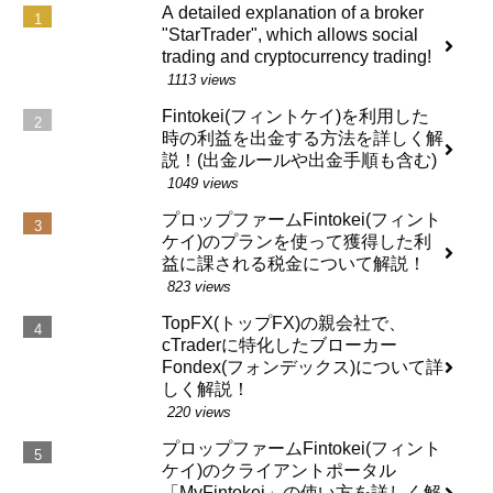
A detailed explanation of a broker
"StarTrader", which allows social
trading and cryptocurrency trading!
1113 views
Fintokei(フィントケイ)を利用した
時の利益を出金する方法を詳しく解
説！(出金ルールや出金手順も含む)
1049 views
プロップファームFintokei(フィント
ケイ)のプランを使って獲得した利
益に課される税金について解説！
823 views
TopFX(トップFX)の親会社で、
cTraderに特化したブローカー
Fondex(フォンデックス)について詳
しく解説！
220 views
プロップファームFintokei(フィント
ケイ)のクライアントポータル
「MyFintokei」の使い方を詳しく解