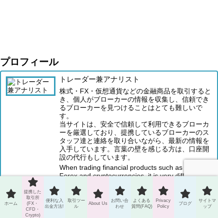
プロフィール
トレーダー兼アナリスト
株式・FX・仮想通貨などの金融商品を取引すると
き、個人がブローカーの情報を収集し、信頼でき
るブローカーを見つけることはとても難しいで
す。
当サイトは、安全で信頼して利用できるブローカ
ーを厳選しており、提携しているブローカーのス
タッフ達と連絡を取り合いながら、最新の情報を
入手しています。言葉の壁を感じる方は、口座開
設の代行もしています。
When trading financial products such as stocks,
Forex and cryptocurrencies, it is very difficult for
individuals to collect broker information and find a
reliable broker.
提携した
取引所
This site carefully selects safe and reliable
便利な入
取引ツー
お問い合
よくある
Privacy
サイトマ
ホーム
(FX・
About Us
ブログ
出金方法!
ル
わせ
質問(FAQ)
Policy
ップ
brokers, and keeps in touch with the staff of
CFD・
Crypto)
affiliated brokers to obtain the latest information.