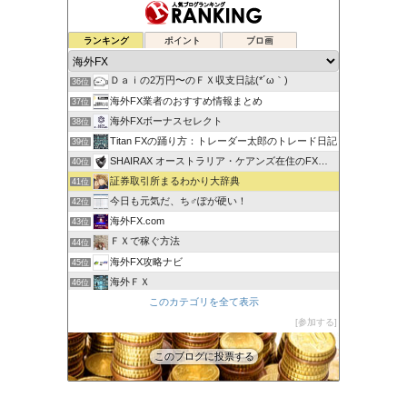
ゆるゆる兼業投資家Vtuber編
ランキング
ポイント
ブロ画
34位
蘭丸のFXトレード日記
35位
Ｄａｉの2万円〜のＦＸ収支日誌(*´ω｀)
36位
海外FX業者のおすすめ情報まとめ
37位
海外FXボーナスセレクト
38位
Titan FXの踊り方：トレーダー太郎のトレード日記
39位
SHAIRAX オーストラリア・ケアンズ在住のFXトレーダー
40位
証券取引所まるわかり大辞典
41位
今日も元気だ、ち♂ぽが硬い！
42位
海外FX.com
43位
ＦＸで稼ぐ方法
44位
海外FX攻略ナビ
45位
海外ＦＸ
46位
XM口座開設方法2022
このカテゴリを全て表示
47位
FXの自動売買(EA)は本当に勝てるのか検証してみた
参加する
48位
このブログに投票する