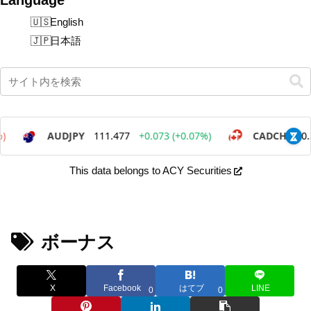
English
日本語
This data belongs to ACY Securities
ボーナス
X
Facebook
はてブ
LINE
0
0