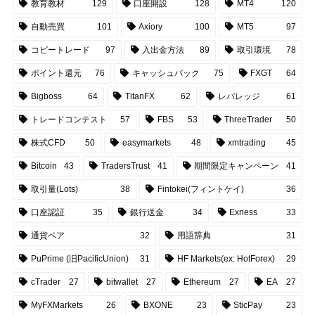
教育教材
129
口座開設
128
MT4
120
自動売買
101
Axiory
100
MT5
97
コピートレード
97
入出金方法
89
取引環境
78
ポイント還元
76
キャッシュバック
75
FXGT
64
Bigboss
64
TitanFX
62
レバレッジ
61
トレードコンテスト
57
FBS
53
ThreeTrader
50
株式CFD
50
easymarkets
48
xmtrading
45
Bitcoin
43
TradersTrust
41
期間限定キャンペーン
41
取引量(Lots)
38
Fintokei(フィントケイ)
36
口座認証
35
銀行送金
34
Exness
33
通貨ペア
32
用語辞典
31
PuPrime (旧PacificUnion)
31
HF Markets(ex: HotForex)
29
cTrader
27
bitwallet
27
Ethereum
27
EA
27
MyFXMarkets
26
BXONE
23
SticPay
23