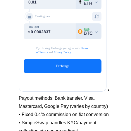
•
Payout methods: Bank transfer, Visa,
Mastercard, Google Pay (varies by country)
• Fixed 0.4% commission on fiat conversion
• SimpleSwap handles KYC/payment
collection via secure redirect