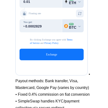
•
Payout methods: Bank transfer, Visa,
Mastercard, Google Pay (varies by country)
• Fixed 0.4% commission on fiat conversion
• SimpleSwap handles KYC/payment
collection via secure redirect