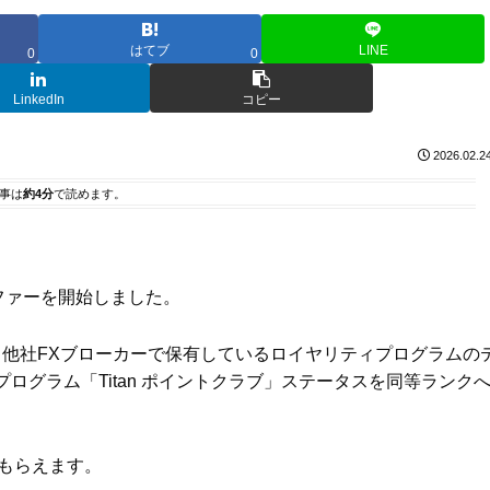
はてブ
LINE
0
0
LinkedIn
コピー
2026.02.2
事は
約4分
で読めます。
ドオファーを開始しました。
に、他社FXブローカーで保有しているロイヤリティプログラムの
ィプログラム「Titan ポイントクラブ」ステータスを同等ランク
トももらえます。