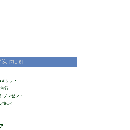
目次
つのメリット
ま移行
ント をプレゼント
交換OK
ア