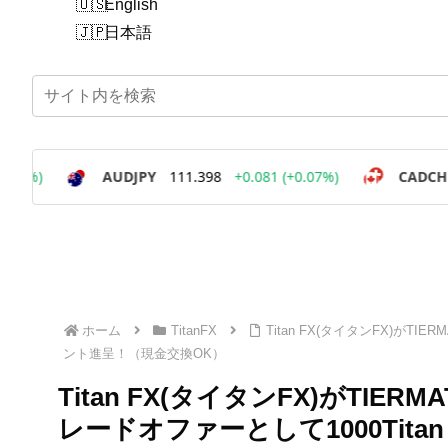
English
日本語
ホーム
TitanFX
Titan FX(タイタンFX)がT
ント進呈！（現金交換OK）
Titan FX(タイタンFX)がTI
レードオファーとして1000Tit