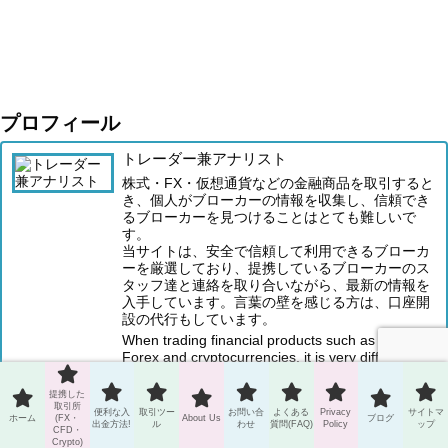
プロフィール
トレーダー兼アナリスト
株式・FX・仮想通貨などの金融商品を取引すると
き、個人がブローカーの情報を収集し、信頼でき
るブローカーを見つけることはとても難しいで
す。
当サイトは、安全で信頼して利用できるブローカ
ーを厳選しており、提携しているブローカーのス
タッフ達と連絡を取り合いながら、最新の情報を
入手しています。言葉の壁を感じる方は、口座開
設の代行もしています。
When trading financial products such as stocks,
Forex and cryptocurrencies, it is very difficult for
individuals to collect broker information and find a
reliable broker.
提携した
This site carefully selects safe and reliable
取引所
便利な入
取引ツー
お問い合
よくある
Privacy
サイトマ
ホーム
(FX・
About Us
ブログ
brokers, and keeps in touch with the staff of
出金方法!
ル
わせ
質問(FAQ)
Policy
ップ
CFD・
affiliated brokers to obtain the latest information.
Crypto)