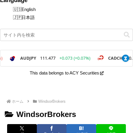
English
日本語
This data belongs to ACY Securities
ホーム
WindsorBrokers
WindsorBrokers