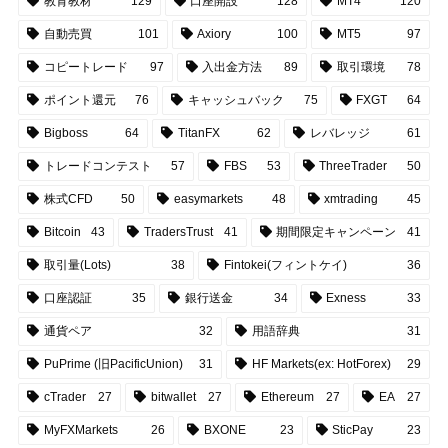
教育教材
129
口座開設
128
MT4
120
自動売買
101
Axiory
100
MT5
97
コピートレード
97
入出金方法
89
取引環境
78
ポイント還元
76
キャッシュバック
75
FXGT
64
Bigboss
64
TitanFX
62
レバレッジ
61
トレードコンテスト
57
FBS
53
ThreeTrader
50
株式CFD
50
easymarkets
48
xmtrading
45
Bitcoin
43
TradersTrust
41
期間限定キャンペーン
41
取引量(Lots)
38
Fintokei(フィントケイ)
36
口座認証
35
銀行送金
34
Exness
33
通貨ペア
32
用語辞典
31
PuPrime (旧PacificUnion)
31
HF Markets(ex: HotForex)
29
cTrader
27
bitwallet
27
Ethereum
27
EA
27
MyFXMarkets
26
BXONE
23
SticPay
23