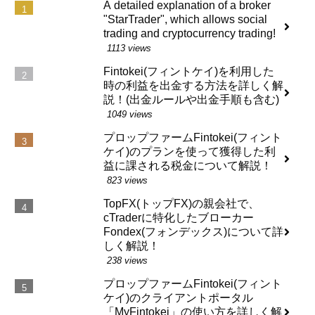
A detailed explanation of a broker
"StarTrader", which allows social
trading and cryptocurrency trading!
1113 views
Fintokei(フィントケイ)を利用した
時の利益を出金する方法を詳しく解
説！(出金ルールや出金手順も含む)
1049 views
プロップファームFintokei(フィント
ケイ)のプランを使って獲得した利
益に課される税金について解説！
823 views
TopFX(トップFX)の親会社で、
cTraderに特化したブローカー
Fondex(フォンデックス)について詳
しく解説！
238 views
プロップファームFintokei(フィント
ケイ)のクライアントポータル
「MyFintokei」の使い方を詳しく解