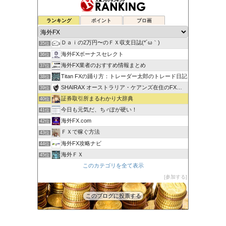
ゆるゆる兼業投資家Vtuber編
ランキング
ポイント
ブロ画
33位
蘭丸のFXトレード日記
34位
Ｄａｉの2万円〜のＦＸ収支日誌(*´ω｀)
35位
海外FXボーナスセレクト
36位
海外FX業者のおすすめ情報まとめ
37位
Titan FXの踊り方：トレーダー太郎のトレード日記
38位
SHAIRAX オーストラリア・ケアンズ在住のFXトレーダー
39位
証券取引所まるわかり大辞典
40位
今日も元気だ、ち♂ぽが硬い！
41位
海外FX.com
42位
ＦＸで稼ぐ方法
43位
海外FX攻略ナビ
44位
海外ＦＸ
45位
XM口座開設方法2022
このカテゴリを全て表示
46位
FXの自動売買(EA)は本当に勝てるのか検証してみた
参加する
47位
このブログに投票する