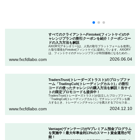
すべてのクライアントへFintokei(フィントケイ)のチ
ャレンジプランの割引クーポンを紹介！クーポンコー
ドの入力方法も解説
AXIORY(アキシオリー)は、人気の取引プラットフォームを使用し
た取引環境をFintokei(フィントケイ)に提供しています。AXIORY
は、フィントケイのチャレンジプランが特別価格になるためのク
ーポンを用意しています。この記事では、Fintokeiのチャレンジプ
2026.06.04
www.fxcfdlabo.com
ランを申し込むときのクーポンコードを入力して割引にする方法
を説明します。
TradersTrust(トレーダーズトラスト)のプロップファ
ーム「TradingCult(トレーディングカルト)」の割引
コードの使ったチャレンジの購入方法を解説！当サイ
トの限定プロモコードも提供中！
TradersTrust(トレーダーズトラスト)が設立したプロップファーム
「TradingCult(トレーディングカルト)」でチャレンジプランを購
入するとき、トレーディングチャレンジを購入するプロセス全体
を段階的に説明しながら、お得にプランを購入する方法を解説し
2024.12.10
www.fxcfdlabo.com
ます。さらに、TradingCultがほぼ定期的に実施している割引コー
ドとお得な割引コードを紹介します。
Vantage(ヴァンテージ)がVプレミアム預金プログラム
を実施中！最大年率金利13%のスマート資金運用が可
能！