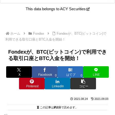
This data belongs to ACY Securities
ホーム
Fondex
Fondexが、BTC(ビットコイン)で
利用できる取引口座とBTC入金を開始！
Fondexが、BTC(ビットコイン)で利用でき
る取引口座とBTC入金を開始！
X
Facebook
はてブ
LINE
0
0
Pinterest
LinkedIn
コピー
2021.08.24
2021.09.03
この記事は
約2分
で読めます。