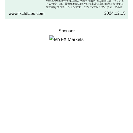
Vantageが2024年8月19日より日本市場向けに開始した「Vプレミ
アム預金」は、最大年利約13%という非常に高い金利を提供する
魅力的なプロモーションです。この「Vプレミアム預金」で高金利
を得るためには、特定の取引条件をクリアする必要があります。
2024.12.15
www.fxcfdlabo.com
「Vプレミアム預金」を行いたい人は、この記事をしっかりと読ん
で、条件をよく確認した後で参加しましょう。
Sponsor