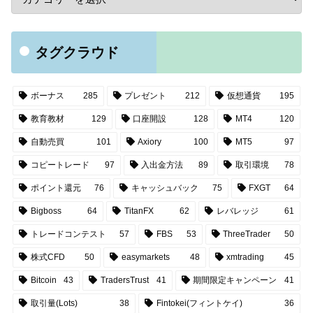
タグクラウド
ボーナス
285
プレゼント
212
仮想通貨
195
教育教材
129
口座開設
128
MT4
120
自動売買
101
Axiory
100
MT5
97
コピートレード
97
入出金方法
89
取引環境
78
ポイント還元
76
キャッシュバック
75
FXGT
64
Bigboss
64
TitanFX
62
レバレッジ
61
トレードコンテスト
57
FBS
53
ThreeTrader
50
株式CFD
50
easymarkets
48
xmtrading
45
Bitcoin
43
TradersTrust
41
期間限定キャンペーン
41
取引量(Lots)
38
Fintokei(フィントケイ)
36