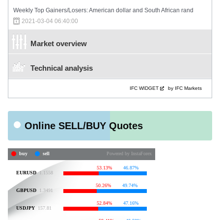
Weekly Top Gainers/Losers: American dollar and South African rand
2021-03-04 06:40:00
Market overview
Technical analysis
IFC WIDGET
by IFC Markets
Online SELL/BUY Quotes