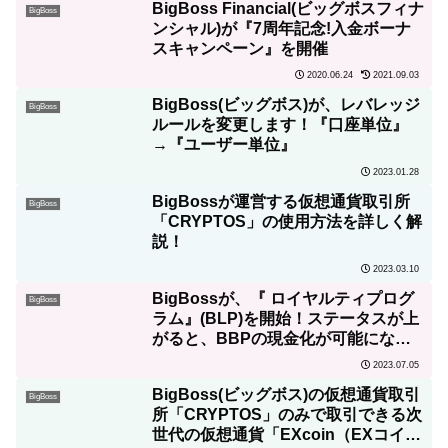
BigBoss Financial(ビッグボスフィナ
BigBoss
ンシャル)が『7周年記念!入金ボーナ
スキャンペーン』を開催
2020.06.24
2021.09.03
BigBoss(ビッグボス)が、レバレッジ
BigBoss
ルールを変更します！『口座単位』
→『ユーザー単位』
2023.01.28
BigBossが運営する仮想通貨取引所
BigBoss
「CRYPTOS」の使用方法を詳しく解
説！
2023.03.10
BigBossが、『 ロイヤルティプログ
BigBoss
ラム』(BLP)を開始！ステータスが上
がると、BBPの現金化が可能になり
ます！
2023.07.05
BigBoss(ビッグボス)の仮想通貨取引
BigBoss
所「CRYPTOS」のみで取引できる次
世代の仮想通貨「EXcoin（EXコイ