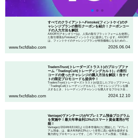
すべてのクライアントへFintokei(フィントケイ)のチ
ャレンジプランの割引クーポンを紹介！クーポンコー
ドの入力方法も解説
AXIORY(アキシオリー)は、人気の取引プラットフォームを使用し
た取引環境をFintokei(フィントケイ)に提供しています。AXIORY
は、フィントケイのチャレンジプランが特別価格になるためのク
ーポンを用意しています。この記事では、Fintokeiのチャレンジプ
2026.06.04
www.fxcfdlabo.com
ランを申し込むときのクーポンコードを入力して割引にする方法
を説明します。
詳細はこちら
TradersTrust(トレーダーズトラスト)のプロップファ
ーム「TradingCult(トレーディングカルト)」の割引
コードの使ったチャレンジの購入方法を解説！当サイ
トの限定プロモコードも提供中！
TradersTrust(トレーダーズトラスト)が設立したプロップファーム
「TradingCult(トレーディングカルト)」でチャレンジプランを購
入するとき、トレーディングチャレンジを購入するプロセス全体
を段階的に説明しながら、お得にプランを購入する方法を解説し
2024.12.10
www.fxcfdlabo.com
ます。さらに、TradingCultがほぼ定期的に実施している割引コー
ドとお得な割引コードを紹介します。
Vantage(ヴァンテージ)がVプレミアム預金プログラム
を実施中！最大年率金利13%のスマート資金運用が可
能！
Vantageが2024年8月19日より日本市場向けに開始した「Vプレミ
アム預金」は、最大年利約13%という非常に高い金利を提供する
魅力的なプロモーションです。この「Vプレミアム預金」で高金利
を得るためには、特定の取引条件をクリアする必要があります。