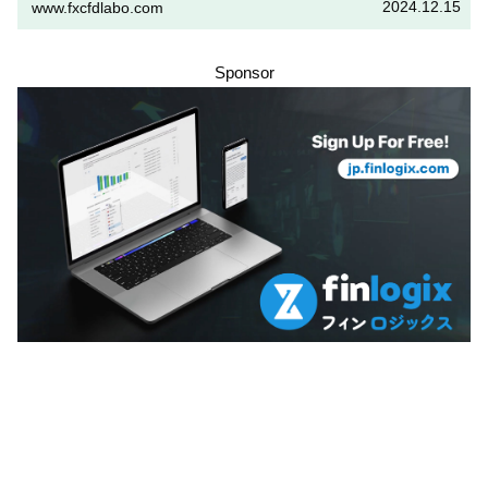
2024.12.15
www.fxcfdlabo.com
「Vプレミアム預金」を行いたい人は、この記事をしっかりと読ん
で、条件をよく確認した後で参加しましょう。
Sponsor