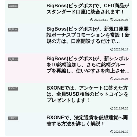
BigBoss(ビッグボス)で、CFD商品が
BigBoss
スタンダード口座に統合されます！
2021.03.11
2021.09.03
BigBoss(ビッグボス)が、新規口座開
BigBoss
設ボーナスプロモーションを常設！新
規の方は、口座開設するだけで
100USDをプレゼント！
2025.02.14
BigBoss(ビッグボス)が、新シンボル
BigBoss
を10銘柄追加し、さらに銘柄グルー
プを再編し、使いやすさを向上させま
す！
2022.07.06
BXONEでは、アンケートに答えた方
BXONE
は、全員5USD相当のビットコインを
プレゼントします！
2019.07.20
BXONEで、法定通貨を仮想通貨へ両
BXONE
替する方法を詳しく解説！
2022.01.10