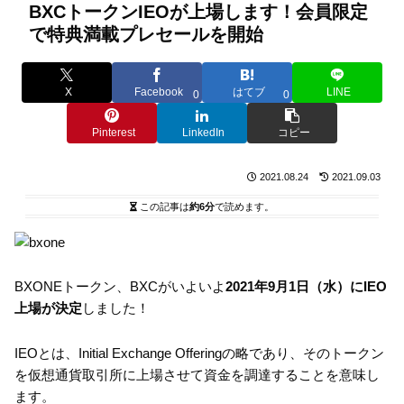
BXCトークンIEOが上場します！会員限定
で特典満載プレセールを開始
X
Facebook
はてブ
LINE
0
0
Pinterest
LinkedIn
コピー
2021.08.24
2021.09.03
この記事は
約6分
で読めます。
BXONEトークン、BXCがいよいよ
2021年9月1日（水）にIEO
上場が決定
しました！
IEOとは、Initial Exchange Offeringの略であり、そのトークン
を仮想通貨取引所に上場させて資金を調達することを意味し
ます。