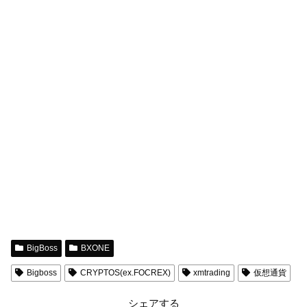
BigBoss
BXONE
Bigboss
CRYPTOS(ex.FOCREX)
xmtrading
仮想通貨
シェアする