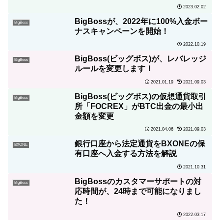
ン）」の特徴について詳しく解説！
2023.02.02
BigBossが、2022年に100%入金ボー
BigBoss
ナスキャンペーンを開始！
2022.10.19
BigBoss(ビッグボス)が、レバレッジ
BigBoss
ルールを変更します！
2021.01.19
2021.09.03
BigBoss(ビッグボス)の仮想通貨取引
BigBoss
所「FOCREX」がBTC出金の最小出
金額を変更
2021.04.06
2021.09.03
銀行口座から法定通貨をBXONEの保
BXONE
有口座へ入金する方法を解説
2021.10.31
BigBossのカスタマーサポートの対
BigBoss
応時間が、24時まで可能になりまし
た！
2022.03.17