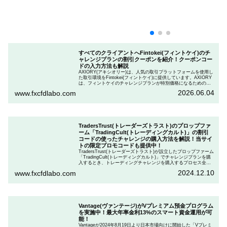
すべてのクライアントへFintokei(フィントケイ)のチ
ャレンジプランの割引クーポンを紹介！クーポンコー
ドの入力方法も解説
AXIORY(アキシオリー)は、人気の取引プラットフォームを使用し
た取引環境をFintokei(フィントケイ)に提供しています。AXIORY
は、フィントケイのチャレンジプランが特別価格になるためのク
ーポンを用意しています。この記事では、Fintokeiのチャレンジプ
2026.06.04
www.fxcfdlabo.com
ランを申し込むときのクーポンコードを入力して割引にする方法
を説明します。
TradersTrust(トレーダーズトラスト)のプロップファ
ーム「TradingCult(トレーディングカルト)」の割引
コードの使ったチャレンジの購入方法を解説！当サイ
トの限定プロモコードも提供中！
TradersTrust(トレーダーズトラスト)が設立したプロップファーム
「TradingCult(トレーディングカルト)」でチャレンジプランを購
入するとき、トレーディングチャレンジを購入するプロセス全体
を段階的に説明しながら、お得にプランを購入する方法を解説し
2024.12.10
www.fxcfdlabo.com
ます。さらに、TradingCultがほぼ定期的に実施している割引コー
ドとお得な割引コードを紹介します。
Vantage(ヴァンテージ)がVプレミアム預金プログラム
を実施中！最大年率金利13%のスマート資金運用が可
能！
Vantageが2024年8月19日より日本市場向けに開始した「Vプレミ