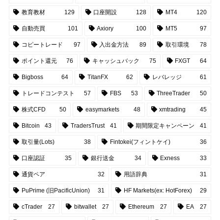
教育教材
129
口座開設
128
MT4
120
自動売買
101
Axiory
100
MT5
97
コピートレード
97
入出金方法
89
取引環境
78
ポイント還元
76
キャッシュバック
75
FXGT
64
Bigboss
64
TitanFX
62
レバレッジ
61
トレードコンテスト
57
FBS
53
ThreeTrader
50
株式CFD
50
easymarkets
48
xmtrading
45
Bitcoin
43
TradersTrust
41
期間限定キャンペーン
41
取引量(Lots)
38
Fintokei(フィントケイ)
36
口座認証
35
銀行送金
34
Exness
33
通貨ペア
32
用語辞典
31
PuPrime (旧PacificUnion)
31
HF Markets(ex: HotForex)
29
cTrader
27
bitwallet
27
Ethereum
27
EA
27