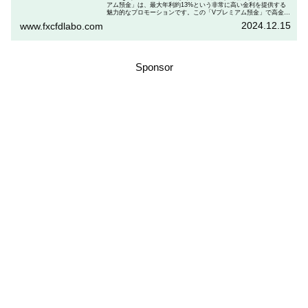
アム預金」は、最大年利約13%という非常に高い金利を提供する
魅力的なプロモーションです。この「Vプレミアム預金」で高金利
を得るためには、特定の取引条件をクリアする必要があります。
2024.12.15
www.fxcfdlabo.com
「Vプレミアム預金」を行いたい人は、この記事をしっかりと読ん
で、条件をよく確認した後で参加しましょう。
Sponsor