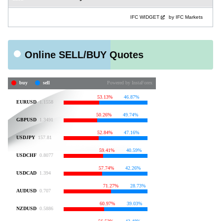
IFC WIDGET
by IFC Markets
Online SELL/BUY Quotes