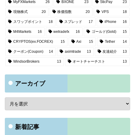
MyFXMarkets
26
BXONE
23
SticPay
23
現物株式
20
株価指数
20
VPS
18
スワップポイント
18
スプレッド
17
iPhone
16
M4Markets
16
wetradefx
16
ゴールド(Gold)
15
CRYPTOS(ex.FOCREX)
15
Axi
15
Tether
14
クーポン(Coupon)
14
aximtrade
13
友達紹介
13
WindsorBrokers
13
オートチャーチスト
13
アーカイブ
新着記事