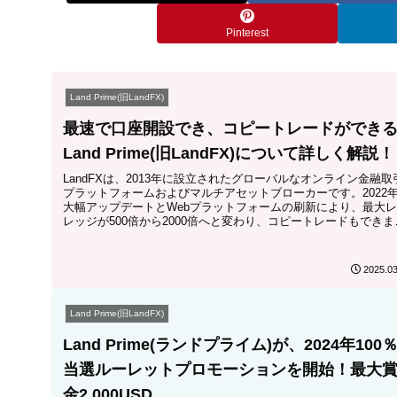
Pinterest
Land Prime(旧LandFX)
最速で口座開設でき、コピートレードができ
Land Prime(旧LandFX)について詳しく解説！
LandFXは、2013年に設立されたグローバルなオンライン金融取
プラットフォームおよびマルチアセットブローカーです。2022
大幅アップデートとWebプラットフォームの刷新により、最大
レッジが500倍から2000倍へと変わり、コピートレードもできま
す。この記事では、LandFXに関する詳細について詳しく解説し
す。
2025.03
Land Prime(旧LandFX)
Land Prime(ランドプライム)が、2024年100
当選ルーレットプロモーションを開始！最大
金2,000USD