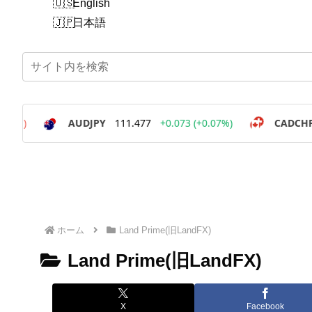
English
日本語
ホーム
Land Prime(旧LandFX)
Land Prime(旧LandFX)
X
Facebook