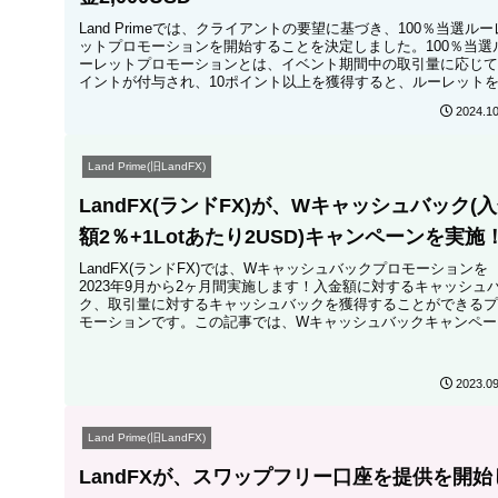
Land Primeでは、クライアントの要望に基づき、100％当選ルー
ットプロモーションを開始することを決定しました。100％当選
ーレットプロモーションとは、イベント期間中の取引量に応じて
イントが付与され、10ポイント以上を獲得すると、ルーレット
すことができるという内容です。この記事では、100％当選ルー
2024.10
ットプロモーションと利用規約について詳しく解説します。
Land Prime(旧LandFX)
LandFX(ランドFX)が、Wキャッシュバック(
額2％+1Lotあたり2USD)キャンペーンを実施
LandFX(ランドFX)では、Wキャッシュバックプロモーションを
2023年9月から2ヶ月間実施します！入金額に対するキャッシュ
ク、取引量に対するキャッシュバックを獲得することができるプ
モーションです。この記事では、Wキャッシュバックキャンペー
についての詳細を解説します。
2023.09
Land Prime(旧LandFX)
LandFXが、スワップフリー口座を提供を開始