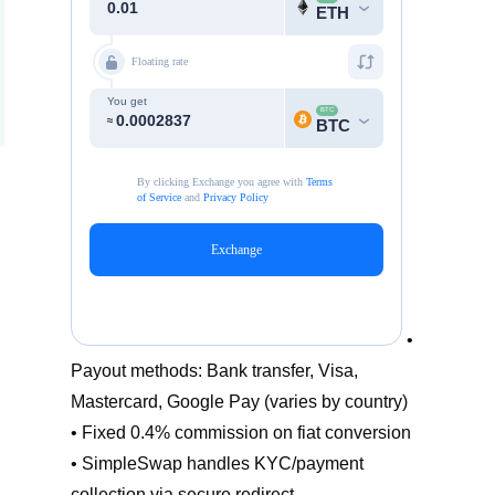
•
Payout methods: Bank transfer, Visa,
Mastercard, Google Pay (varies by country)
• Fixed 0.4% commission on fiat conversion
• SimpleSwap handles KYC/payment
collection via secure redirect