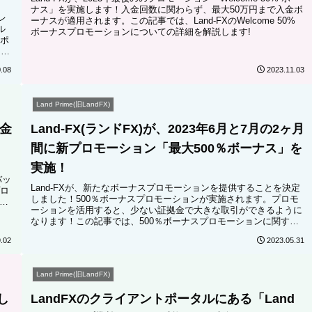
ナス」を実施します！入金回数に関わらず、最大50万円まで入金ボ
レ
ーナスが適用されます。この記事では、Land-FXのWelcome 50%
ル
ボーナスプロモーションについての詳細を解説します!
ポ
を回
レ
.08
2023.11.03
Land Prime(旧LandFX)
入金
Land-FX(ランドFX)が、2023年6月と7月の2ヶ月
！
間に新プロモーション「最大500％ボーナス」を
実施！
バッ
Land-FXが、新たなボーナスプロモーションを提供することを決定
ロ
しました！500％ボーナスプロモーションが実施されます。プロモ
ン
ーションを活用すると、少ない証拠金で大きな取引ができるように
なります！この記事では、500％ボーナスプロモーションに関する
詳細と500％ボーナスプロモーションの参加方法について解説しま
.02
2023.05.31
す。
Land Prime(旧LandFX)
し
LandFXのクライアントポータルにある「Land