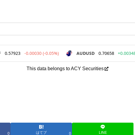
This data belongs to ACY Securities
はてブ
LINE
0
0