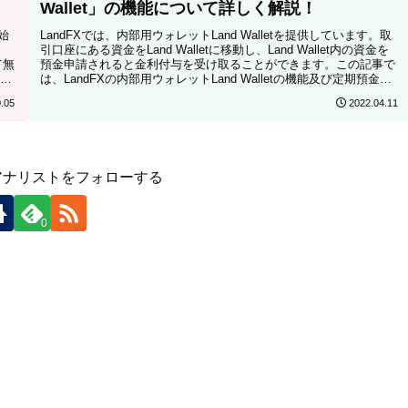
Wallet」の機能について詳しく解説！
始
LandFXでは、内部用ウォレットLand Walletを提供しています。取
引口座にある資金をLand Walletに移動し、Land Wallet内の資金を
て無
預金申請されると金利付与を受け取ることができます。この記事で
つ
は、LandFXの内部用ウォレットLand Walletの機能及び定期預金口
座について解説します。
.05
2022.04.11
アナリストをフォローする
0