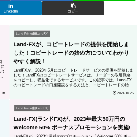
LinkedIn
コピー
Land Prime(旧LandFX)
る
Land-FXが、コピートレードの提供を開始しま
した！コピートレードの始め方についてわかり
やすく解説！
引
年に
LandFXが、2023年5月にコピートレードサービスの提供を開始しま
レバ
した！LandFXのコピートレードサービスは、リーダーの取引戦略
をコピーし、収益化できるサービスです。この記事では、Land-FX
ま
のコピートレードの口座開設をする方法と、コピートレードの始め
方について解説します。
.18
2024.10.25
Land Prime(旧LandFX)
％
Land-FX(ランドFX)が、2023年最大50万円の
賞
Welcome 50% ボーナスプロモーションを実施!
Land-FXが、2023年最後ののプロモーション「Welcome 50% ボー