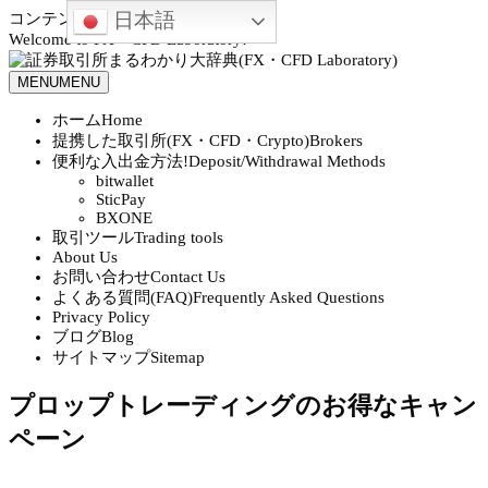
日本語
コンテンツへスキップ
Welcome to FX・CFD Laboratory!
MENU
MENU
ホーム
Home
提携した取引所(FX・CFD・Crypto)
Brokers
便利な入出金方法!
Deposit/Withdrawal Methods
bitwallet
SticPay
BXONE
取引ツール
Trading tools
About Us
お問い合わせ
Contact Us
よくある質問(FAQ)
Frequently Asked Questions
Privacy Policy
ブログ
Blog
サイトマップ
Sitemap
プロップトレーディングのお得なキャン
ペーン