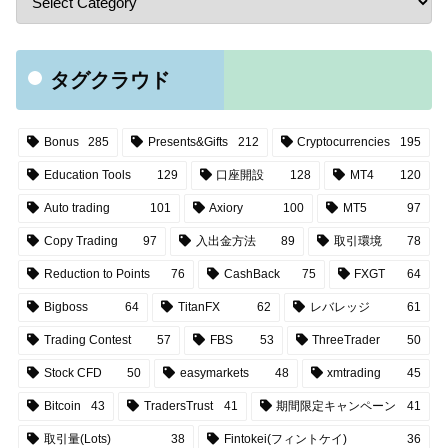
タグクラウド
Bonus
285
Presents&Gifts
212
Cryptocurrencies
195
Education Tools
129
口座開設
128
MT4
120
Auto trading
101
Axiory
100
MT5
97
Copy Trading
97
入出金方法
89
取引環境
78
Reduction to Points
76
CashBack
75
FXGT
64
Bigboss
64
TitanFX
62
レバレッジ
61
Trading Contest
57
FBS
53
ThreeTrader
50
Stock CFD
50
easymarkets
48
xmtrading
45
Bitcoin
43
TradersTrust
41
期間限定キャンペーン
41
取引量(Lots)
38
Fintokei(フィントケイ)
36