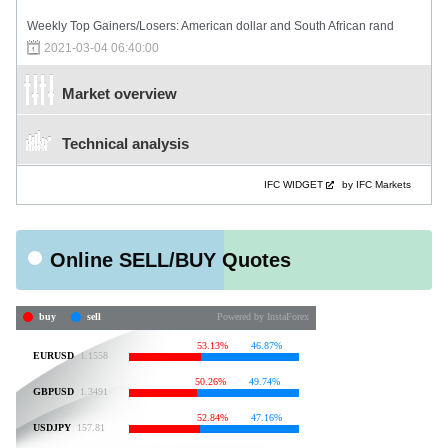
Weekly Top Gainers/Losers: American dollar and South African rand
2021-03-04 06:40:00
Market overview
Technical analysis
IFC WIDGET
by IFC Markets
Online SELL/BUY Quotes