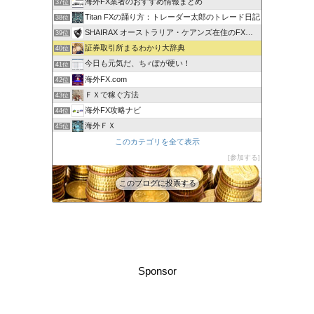
海外FX業者のおすすめ情報まとめ
37位
Titan FXの踊り方：トレーダー太郎のトレード日記
38位
SHAIRAX オーストラリア・ケアンズ在住のFXトレーダー
39位
証券取引所まるわかり大辞典
40位
今日も元気だ、ち♂ぽが硬い！
41位
海外FX.com
42位
ＦＸで稼ぐ方法
43位
海外FX攻略ナビ
44位
海外ＦＸ
45位
XM口座開設方法2022
このカテゴリを全て表示
46位
FXの自動売買(EA)は本当に勝てるのか検証してみた
参加する
47位
このブログに投票する
Sponsor