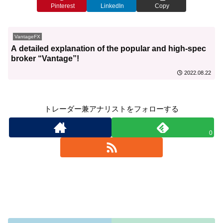
Pinterest
LinkedIn
Copy
VantageFX
A detailed explanation of the popular and high-spec
broker “Vantage”!
2022.08.22
トレーダー兼アナリストをフォローする
0