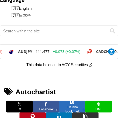
English
日本語
This data belongs to ACY Securities
Autochartist
Hatena
X
Facebook
LINE
0
0
Bookmark