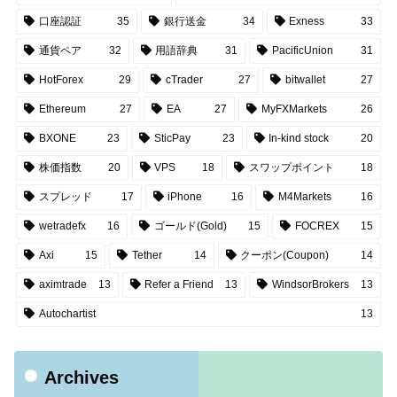
口座認証
35
銀行送金
34
Exness
33
通貨ペア
32
用語辞典
31
PacificUnion
31
HotForex
29
cTrader
27
bitwallet
27
Ethereum
27
EA
27
MyFXMarkets
26
BXONE
23
SticPay
23
In-kind stock
20
株価指数
20
VPS
18
スワップポイント
18
スプレッド
17
iPhone
16
M4Markets
16
wetradefx
16
ゴールド(Gold)
15
FOCREX
15
Axi
15
Tether
14
クーポン(Coupon)
14
aximtrade
13
Refer a Friend
13
WindsorBrokers
13
Autochartist
13
Archives