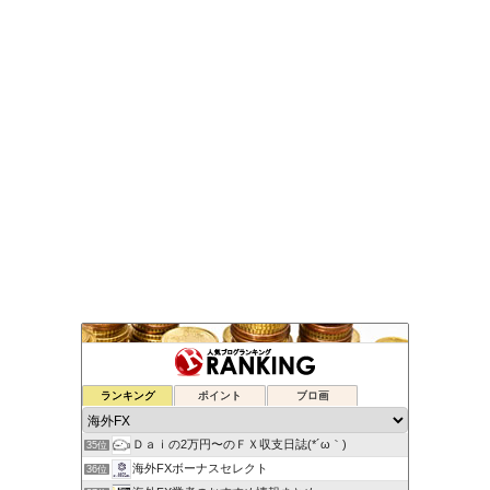
ゆるゆる兼業投資家Vtuber編
ランキング
ポイント
ブロ画
33位
蘭丸のFXトレード日記
34位
Ｄａｉの2万円〜のＦＸ収支日誌(*´ω｀)
35位
海外FXボーナスセレクト
36位