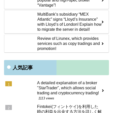
popular and high-spec broker
“Vantage”!
MultiBank’s subsidiary “MEX
Atlantic” signs “Lloyd’s Insurance”
with Lloyd’s of London! Explain how
to migrate the server in detail!
Review of Lirunex, which provides
services such as copy tradings and
promotion!
人気記事
A detailed explanation of a broker
"StarTrader", which allows social
trading and cryptocurrency trading!
1113 views
Fintokei(フィントケイ)を利用した
時の利益を出金する方法を詳しく解