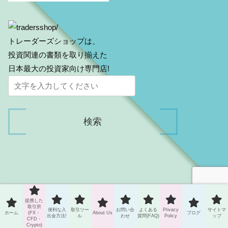
トレーダーズショップは、
投資関連の書類を取り揃えた
日本最大の投資家向け専門店!
Risk Warning
提携した
取引所
便利な入
取引ツー
お問い合
よくある
Privacy
サイトマ
Forex or CFD trading is not suitable for all investors. Leveraged
ホーム
(FX・
About Us
ブログ
出金方法!
ル
わせ
質問(FAQ)
Policy
ップ
CFD・
trading can be a huge profit, but it can also be a big risk and
Crypto)