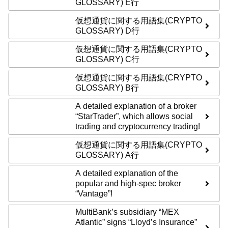
GLOSSARY) E行
仮想通貨に関する用語集(CRYPTO
GLOSSARY) D行
仮想通貨に関する用語集(CRYPTO
GLOSSARY) C行
仮想通貨に関する用語集(CRYPTO
GLOSSARY) B行
A detailed explanation of a broker
“StarTrader”, which allows social
trading and cryptocurrency trading!
仮想通貨に関する用語集(CRYPTO
GLOSSARY) A行
A detailed explanation of the
popular and high-spec broker
“Vantage”!
MultiBank’s subsidiary “MEX
Atlantic” signs “Lloyd’s Insurance”