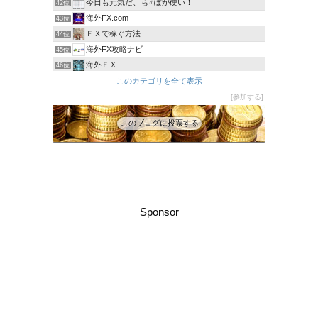
今日も元気だ、ち♂ぽが硬い！
42位
海外FX.com
43位
ＦＸで稼ぐ方法
44位
海外FX攻略ナビ
45位
海外ＦＸ
46位
XM口座開設方法2022
このカテゴリを全て表示
47位
FXの自動売買(EA)は本当に勝てるのか検証してみた
参加する
48位
このブログに投票する
Sponsor