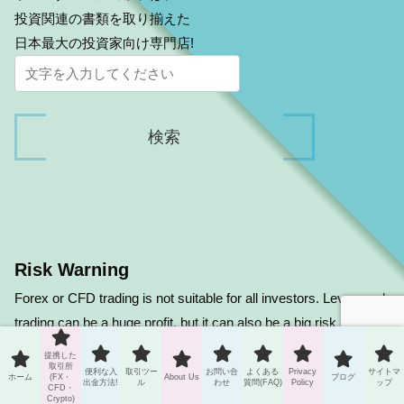
投資関連の書類を取り揃えた
日本最大の投資家向け専門店!
Risk Warning
Forex or CFD trading is not suitable for all investors. Leveraged
trading can be a huge profit, but it can also be a big risk and
loss. Carefully consider your investment objectives, degree of
提携した
取引所
experience and risk tolerance before deciding on forex trading.
便利な入
取引ツー
お問い合
よくある
Privacy
サイトマ
ホーム
(FX・
About Us
ブログ
出金方法!
ル
わせ
質問(FAQ)
Policy
ップ
CFD・
You may lose some or all of your initial investment. Therefore,
Crypto)