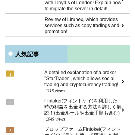
with Lloyd’s of London! Explain how
to migrate the server in detail!
Review of Lirunex, which provides
services such as copy tradings and
promotion!
人気記事
A detailed explanation of a broker
"StarTrader", which allows social
trading and cryptocurrency trading!
1113 views
Fintokei(フィントケイ)を利用した
時の利益を出金する方法を詳しく解
説！(出金ルールや出金手順も含む)
1049 views
プロップファームFintokei(フィント