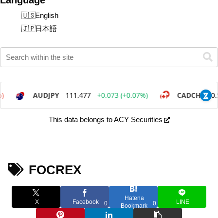
English
日本語
This data belongs to ACY Securities
FOCREX
Hatena
X
Facebook
LINE
0
0
Bookmark