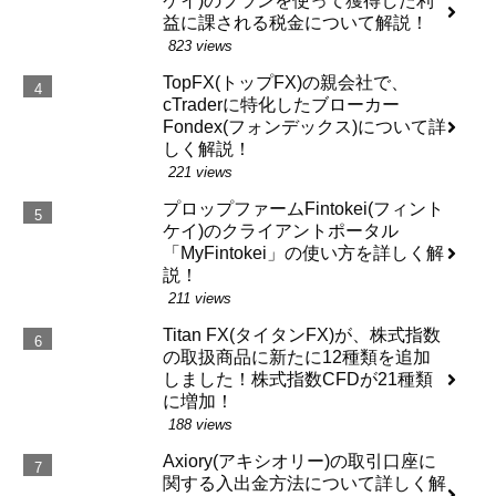
ケイ)のプランを使って獲得した利
益に課される税金について解説！
823 views
TopFX(トップFX)の親会社で、
cTraderに特化したブローカー
Fondex(フォンデックス)について詳
しく解説！
221 views
プロップファームFintokei(フィント
ケイ)のクライアントポータル
「MyFintokei」の使い方を詳しく解
説！
211 views
Titan FX(タイタンFX)が、株式指数
の取扱商品に新たに12種類を追加
しました！株式指数CFDが21種類
に増加！
188 views
Axiory(アキシオリー)の取引口座に
関する入出金方法について詳しく解