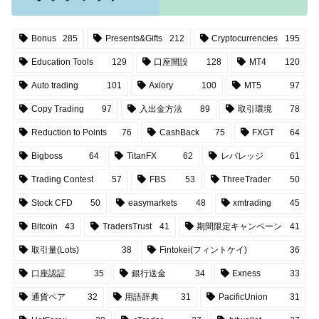
Bonus
285
Presents&Gifts
212
Cryptocurrencies
195
Education Tools
129
口座開設
128
MT4
120
Auto trading
101
Axiory
100
MT5
97
Copy Trading
97
入出金方法
89
取引環境
78
Reduction to Points
76
CashBack
75
FXGT
64
Bigboss
64
TitanFX
62
レバレッジ
61
Trading Contest
57
FBS
53
ThreeTrader
50
Stock CFD
50
easymarkets
48
xmtrading
45
Bitcoin
43
TradersTrust
41
期間限定キャンペーン
41
取引量(Lots)
38
Fintokei(フィントケイ)
36
口座認証
35
銀行送金
34
Exness
33
通貨ペア
32
用語辞典
31
PacificUnion
31