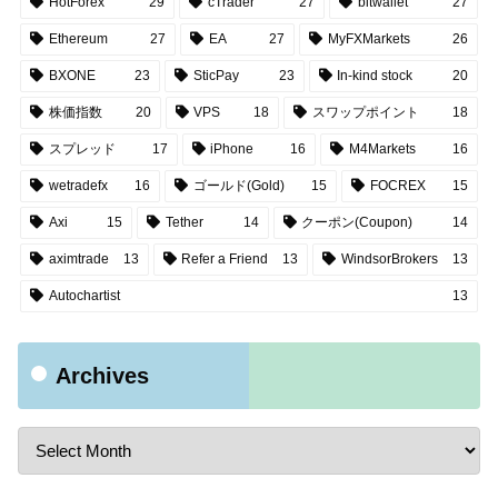
HotForex
29
cTrader
27
bitwallet
27
Ethereum
27
EA
27
MyFXMarkets
26
BXONE
23
SticPay
23
In-kind stock
20
株価指数
20
VPS
18
スワップポイント
18
スプレッド
17
iPhone
16
M4Markets
16
wetradefx
16
ゴールド(Gold)
15
FOCREX
15
Axi
15
Tether
14
クーポン(Coupon)
14
aximtrade
13
Refer a Friend
13
WindsorBrokers
13
Autochartist
13
Archives