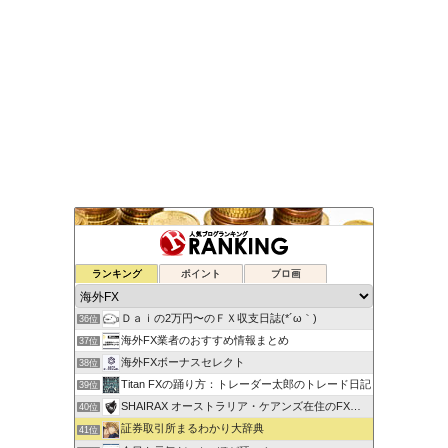
ゆるゆる兼業投資家Vtuber編
ランキング
ポイント
ブロ画
34位
蘭丸のFXトレード日記
35位
Ｄａｉの2万円〜のＦＸ収支日誌(*´ω｀)
36位
海外FX業者のおすすめ情報まとめ
37位
海外FXボーナスセレクト
38位
Titan FXの踊り方：トレーダー太郎のトレード日記
39位
SHAIRAX オーストラリア・ケアンズ在住のFXトレーダー
40位
証券取引所まるわかり大辞典
41位