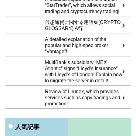
“StarTrader”, which allows social
trading and cryptocurrency trading!
仮想通貨に関する用語集(CRYPTO
GLOSSARY) A行
A detailed explanation of the
popular and high-spec broker
“Vantage”!
MultiBank’s subsidiary “MEX
Atlantic” signs “Lloyd’s Insurance”
with Lloyd’s of London! Explain how
to migrate the server in detail!
Review of Lirunex, which provides
services such as copy tradings and
promotion!
人気記事