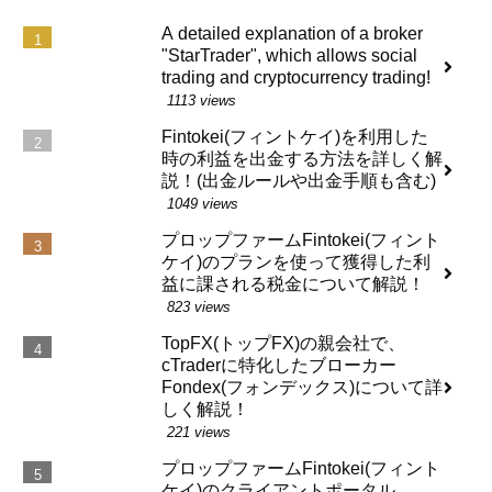
A detailed explanation of a broker
"StarTrader", which allows social
trading and cryptocurrency trading!
1113 views
Fintokei(フィントケイ)を利用した
時の利益を出金する方法を詳しく解
説！(出金ルールや出金手順も含む)
1049 views
プロップファームFintokei(フィント
ケイ)のプランを使って獲得した利
益に課される税金について解説！
823 views
TopFX(トップFX)の親会社で、
cTraderに特化したブローカー
Fondex(フォンデックス)について詳
しく解説！
221 views
プロップファームFintokei(フィント
ケイ)のクライアントポータル