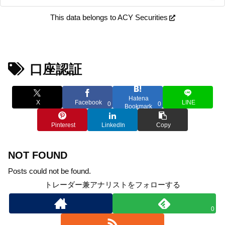
This data belongs to ACY Securities
口座認証
Hatena
X
Facebook
LINE
0
0
Bookmark
Pinterest
LinkedIn
Copy
NOT FOUND
Posts could not be found.
トレーダー兼アナリストをフォローする
0