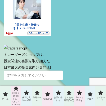
トレーダーズショップは、
投資関連の書類を取り揃えた
日本最大の投資家向け専門店!
提携した
取引所
便利な入
取引ツー
お問い合
よくある
Privacy
サイトマ
ホーム
(FX・
About Us
ブログ
出金方法!
ル
わせ
質問(FAQ)
Policy
ップ
CFD・
Crypto)