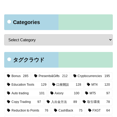
Categories
タグクラウド
Bonus
285
Presents&Gifts
212
Cryptocurrencies
195
Education Tools
129
口座開設
128
MT4
120
Auto trading
101
Axiory
100
MT5
97
Copy Trading
97
入出金方法
89
取引環境
78
Reduction to Points
76
CashBack
75
FXGT
64