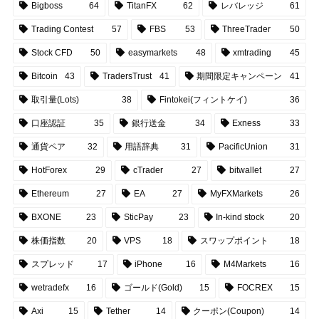
Bigboss
64
TitanFX
62
レバレッジ
61
Trading Contest
57
FBS
53
ThreeTrader
50
Stock CFD
50
easymarkets
48
xmtrading
45
Bitcoin
43
TradersTrust
41
期間限定キャンペーン
41
取引量(Lots)
38
Fintokei(フィントケイ)
36
口座認証
35
銀行送金
34
Exness
33
通貨ペア
32
用語辞典
31
PacificUnion
31
HotForex
29
cTrader
27
bitwallet
27
Ethereum
27
EA
27
MyFXMarkets
26
BXONE
23
SticPay
23
In-kind stock
20
株価指数
20
VPS
18
スワップポイント
18
スプレッド
17
iPhone
16
M4Markets
16
wetradefx
16
ゴールド(Gold)
15
FOCREX
15
Axi
15
Tether
14
クーポン(Coupon)
14