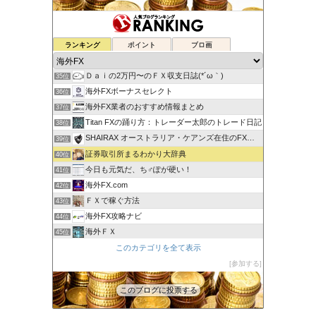
ゆるゆる兼業投資家Vtuber編
ランキング
ポイント
ブロ画
33位
蘭丸のFXトレード日記
34位
Ｄａｉの2万円〜のＦＸ収支日誌(*´ω｀)
35位
海外FXボーナスセレクト
36位
海外FX業者のおすすめ情報まとめ
37位
Titan FXの踊り方：トレーダー太郎のトレード日記
38位
SHAIRAX オーストラリア・ケアンズ在住のFXトレーダー
39位
証券取引所まるわかり大辞典
40位
今日も元気だ、ち♂ぽが硬い！
41位
海外FX.com
42位
ＦＸで稼ぐ方法
43位
海外FX攻略ナビ
44位
海外ＦＸ
45位
XM口座開設方法2022
このカテゴリを全て表示
46位
FXの自動売買(EA)は本当に勝てるのか検証してみた
参加する
47位
このブログに投票する