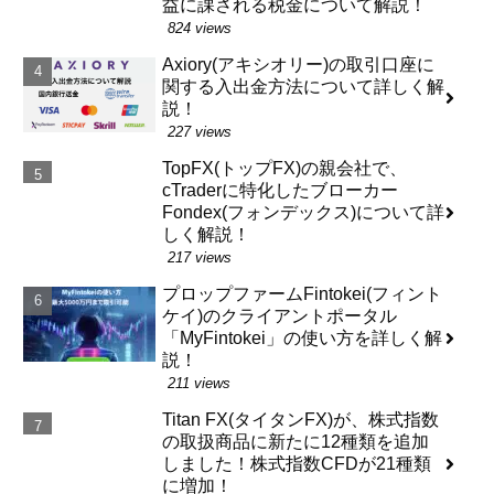
益に課される税金について解説！
824 views
Axiory(アキシオリー)の取引口座に
関する入出金方法について詳しく解
説！
227 views
TopFX(トップFX)の親会社で、
cTraderに特化したブローカー
Fondex(フォンデックス)について詳
しく解説！
217 views
プロップファームFintokei(フィント
ケイ)のクライアントポータル
「MyFintokei」の使い方を詳しく解
説！
211 views
Titan FX(タイタンFX)が、株式指数
の取扱商品に新たに12種類を追加
しました！株式指数CFDが21種類
に増加！