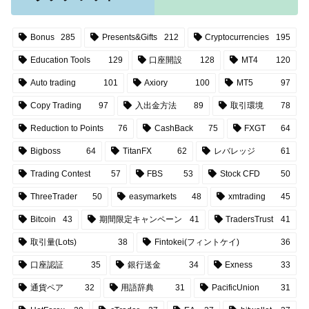
Bonus
285
Presents&Gifts
212
Cryptocurrencies
195
Education Tools
129
口座開設
128
MT4
120
Auto trading
101
Axiory
100
MT5
97
Copy Trading
97
入出金方法
89
取引環境
78
Reduction to Points
76
CashBack
75
FXGT
64
Bigboss
64
TitanFX
62
レバレッジ
61
Trading Contest
57
FBS
53
Stock CFD
50
ThreeTrader
50
easymarkets
48
xmtrading
45
Bitcoin
43
期間限定キャンペーン
41
TradersTrust
41
取引量(Lots)
38
Fintokei(フィントケイ)
36
口座認証
35
銀行送金
34
Exness
33
通貨ペア
32
用語辞典
31
PacificUnion
31