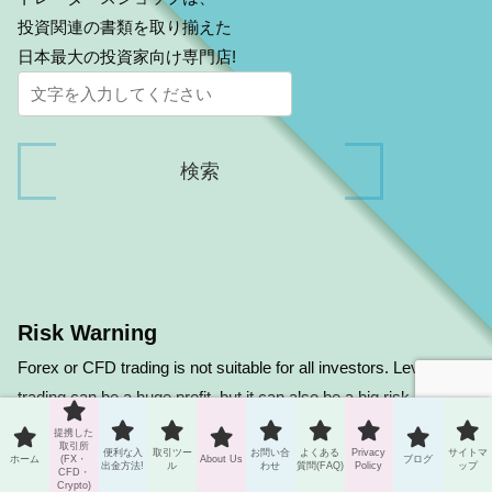
投資関連の書類を取り揃えた
日本最大の投資家向け専門店!
Risk Warning
Forex or CFD trading is not suitable for all investors. Leveraged
trading can be a huge profit, but it can also be a big risk and
loss. Carefully consider your investment objectives, degree of
提携した
取引所
experience and risk tolerance before deciding on forex trading.
便利な入
取引ツー
お問い合
よくある
Privacy
サイトマ
ホーム
(FX・
About Us
ブログ
出金方法!
ル
わせ
質問(FAQ)
Policy
ップ
CFD・
You may lose some or all of your initial investment. Therefore,
Crypto)