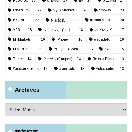
HotForex
29
cTrader
27
EA
27
bitwallet
27
Ethereum
27
MyFXMarkets
26
SticPay
23
BXONE
23
株価指数
20
In-kind stock
20
VPS
18
スワップポイント
18
スプレッド
17
M4Markets
16
iPhone
16
wetradefx
16
FOCREX
15
ゴールド(Gold)
15
Axi
15
Tether
14
クーポン(Coupon)
14
Refer a Friend
13
WindsorBrokers
13
aximtrade
13
Autochartist
13
Archives