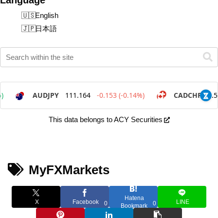
English
日本語
This data belongs to ACY Securities
MyFXMarkets
Hatena
X
Facebook
LINE
0
0
Bookmark