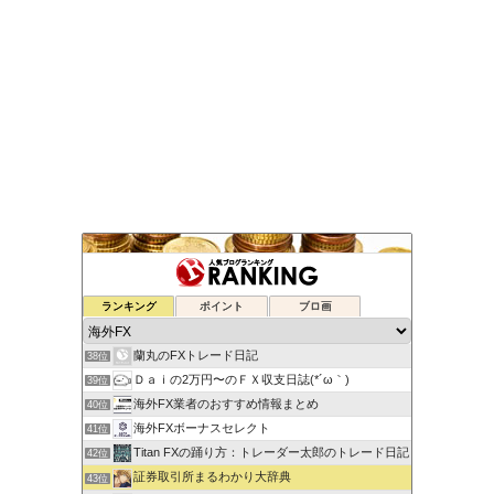
元FX業者による必勝システムトレード！
ランキング
ポイント
ブロ画
36位
ゆるゆる兼業投資家Vtuber編
37位
蘭丸のFXトレード日記
38位
Ｄａｉの2万円〜のＦＸ収支日誌(*´ω｀)
39位
海外FX業者のおすすめ情報まとめ
40位
海外FXボーナスセレクト
41位
Titan FXの踊り方：トレーダー太郎のトレード日記
42位
証券取引所まるわかり大辞典
43位