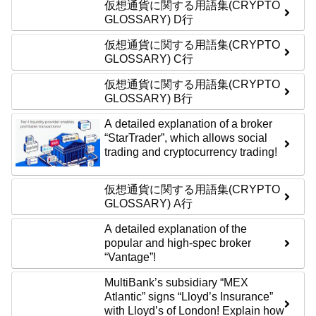
仮想通貨に関する用語集(CRYPTO
GLOSSARY) D行
仮想通貨に関する用語集(CRYPTO
GLOSSARY) C行
仮想通貨に関する用語集(CRYPTO
GLOSSARY) B行
A detailed explanation of a broker
“StarTrader”, which allows social
trading and cryptocurrency trading!
仮想通貨に関する用語集(CRYPTO
GLOSSARY) A行
A detailed explanation of the
popular and high-spec broker
“Vantage”!
MultiBank’s subsidiary “MEX
Atlantic” signs “Lloyd’s Insurance”
with Lloyd’s of London! Explain how