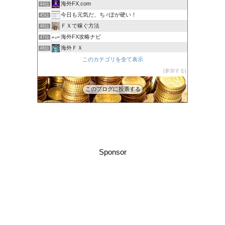
海外FX.com
44位
今日も元気だ、ち♂ぽが硬い！
45位
ＦＸで稼ぐ方法
46位
海外FX攻略ナビ
47位
海外ＦＸ
48位
XM口座開設方法2022
このカテゴリを全て表示
49位
FXでみんなタシデレ
参加する
50位
このブログに投票する
Sponsor