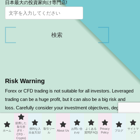
日本最大の投資家向け専門店!
Risk Warning
Forex or CFD trading is not suitable for all investors. Leveraged
trading can be a huge profit, but it can also be a big risk and
loss. Carefully consider your investment objectives, degree of
experience and risk tolerance before deciding on forex trading.
提携した
You may lose some or all of your initial investment. Therefore,
取引所
便利な入
取引ツー
お問い合
よくある
Privacy
サイトマ
ホーム
(FX・
About Us
ブログ
please refrain from investing funds that cannot withstand the
出金方法!
ル
わせ
質問(FAQ)
Policy
ップ
CFD・
Crypto)