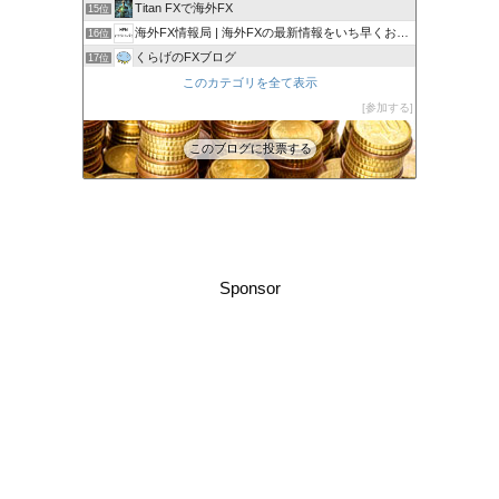
Titan FXで海外FX
15位
海外FX情報局 | 海外FXの最新情報をいち早くお伝えします
16位
くらげのFXブログ
17位
海外fx 本人確認
このカテゴリを全て表示
18位
海外FX Book
参加する
19位
このブログに投票する
Sponsor