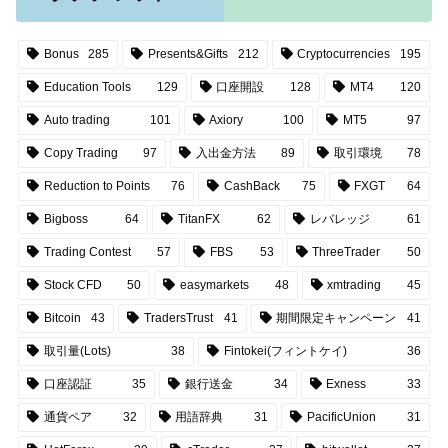
Bonus
285
Presents&Gifts
212
Cryptocurrencies
195
Education Tools
129
口座開設
128
MT4
120
Auto trading
101
Axiory
100
MT5
97
Copy Trading
97
入出金方法
89
取引環境
78
Reduction to Points
76
CashBack
75
FXGT
64
Bigboss
64
TitanFX
62
レバレッジ
61
Trading Contest
57
FBS
53
ThreeTrader
50
Stock CFD
50
easymarkets
48
xmtrading
45
Bitcoin
43
TradersTrust
41
期間限定キャンペーン
41
取引量(Lots)
38
Fintokei(フィントケイ)
36
口座認証
35
銀行送金
34
Exness
33
通貨ペア
32
用語辞典
31
PacificUnion
31