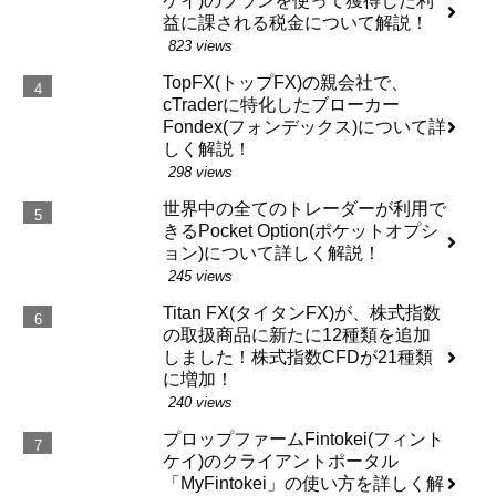
ケイ)のプランを使って獲得した利
益に課される税金について解説！
823 views
TopFX(トップFX)の親会社で、
cTraderに特化したブローカー
Fondex(フォンデックス)について詳
しく解説！
298 views
世界中の全てのトレーダーが利用で
きるPocket Option(ポケットオプシ
ョン)について詳しく解説！
245 views
Titan FX(タイタンFX)が、株式指数
の取扱商品に新たに12種類を追加
しました！株式指数CFDが21種類
に増加！
240 views
プロップファームFintokei(フィント
ケイ)のクライアントポータル
「MyFintokei」の使い方を詳しく解