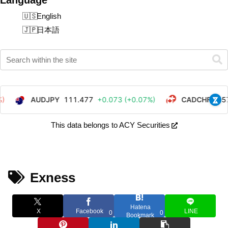
English
日本語
This data belongs to ACY Securities
Exness
Hatena
X
Facebook
LINE
0
0
Bookmark