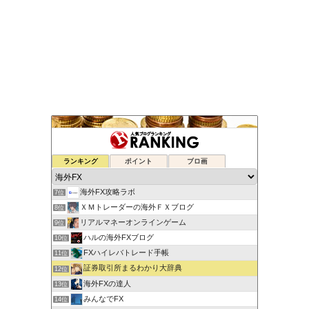
日本人のための海外ＦＸ
ランキング
ポイント
ブロ画
5位
海外FX招待状
6位
海外FX攻略ラボ
7位
ＸＭトレーダーの海外ＦＸブログ
8位
リアルマネーオンラインゲーム
9位
ハルの海外FXブログ
10位
FXハイレバトレード手帳
11位
証券取引所まるわかり大辞典
12位
海外FXの達人
13位
みんなでFX
14位