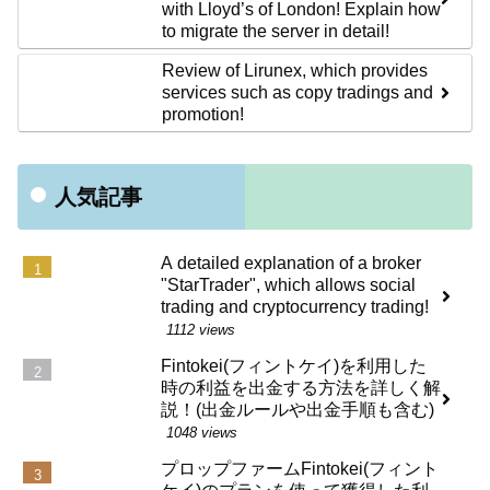
with Lloyd’s of London! Explain how
to migrate the server in detail!
Review of Lirunex, which provides
services such as copy tradings and
promotion!
人気記事
A detailed explanation of a broker
"StarTrader", which allows social
trading and cryptocurrency trading!
1112 views
Fintokei(フィントケイ)を利用した
時の利益を出金する方法を詳しく解
説！(出金ルールや出金手順も含む)
1048 views
プロップファームFintokei(フィント