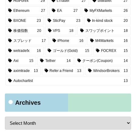
HotForex
29
cTrader
27
bitwallet
27
Ethereum
27
EA
27
MyFXMarkets
26
BXONE
23
SticPay
23
In-kind stock
20
株価指数
20
VPS
18
スワップポイント
18
スプレッド
17
iPhone
16
M4Markets
16
wetradefx
16
ゴールド(Gold)
15
FOCREX
15
Axi
15
Tether
14
クーポン(Coupon)
14
aximtrade
13
Refer a Friend
13
WindsorBrokers
13
Autochartist
13
Archives