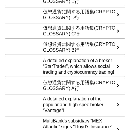
GLOSSARY) E行
仮想通貨に関する用語集(CRYPTO
GLOSSARY) D行
仮想通貨に関する用語集(CRYPTO
GLOSSARY) C行
仮想通貨に関する用語集(CRYPTO
GLOSSARY) B行
A detailed explanation of a broker
“StarTrader”, which allows social
trading and cryptocurrency trading!
仮想通貨に関する用語集(CRYPTO
GLOSSARY) A行
A detailed explanation of the
popular and high-spec broker
“Vantage”!
MultiBank’s subsidiary “MEX
Atlantic” signs “Lloyd’s Insurance”