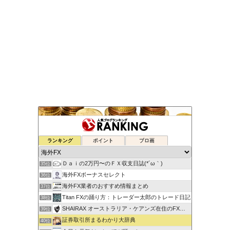
ゆるゆる兼業投資家Vtuber編
ランキング
ポイント
ブロ画
33位
蘭丸のFXトレード日記
34位
Ｄａｉの2万円〜のＦＸ収支日誌(*´ω｀)
35位
海外FXボーナスセレクト
36位
海外FX業者のおすすめ情報まとめ
37位
Titan FXの踊り方：トレーダー太郎のトレード日記
38位
SHAIRAX オーストラリア・ケアンズ在住のFXトレーダー
39位
証券取引所まるわかり大辞典
40位