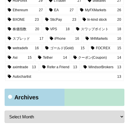
HotForex
29
cTrader
27
bitwallet
27
Ethereum
27
EA
27
MyFXMarkets
26
BXONE
23
SticPay
23
In-kind stock
20
株価指数
20
VPS
18
スワップポイント
18
スプレッド
17
iPhone
16
M4Markets
16
wetradefx
16
ゴールド(Gold)
15
FOCREX
15
Axi
15
Tether
14
クーポン(Coupon)
14
aximtrade
13
Refer a Friend
13
WindsorBrokers
13
Autochartist
13
Archives