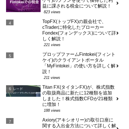
ケイ)のプランを使って獲得した利
益に課される税金について解説！
823 views
TopFX(トップFX)の親会社で、
cTraderに特化したブローカー
Fondex(フォンデックス)について詳
しく解説！
221 views
プロップファームFintokei(フィント
ケイ)のクライアントポータル
「MyFintokei」の使い方を詳しく解
説！
211 views
Titan FX(タイタンFX)が、株式指数
の取扱商品に新たに12種類を追加
しました！株式指数CFDが21種類
に増加！
188 views
Axiory(アキシオリー)の取引口座に
関する入出金方法について詳しく解