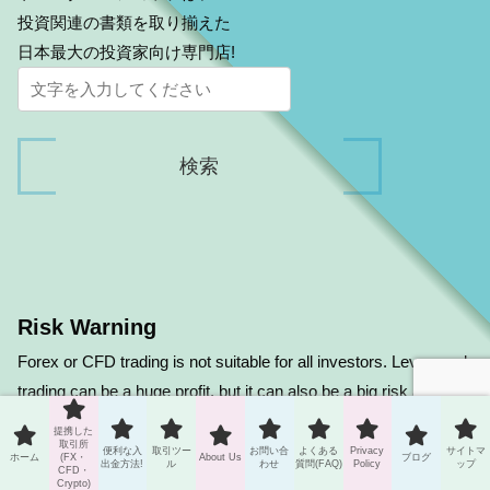
投資関連の書類を取り揃えた
日本最大の投資家向け専門店!
Risk Warning
Forex or CFD trading is not suitable for all investors. Leveraged
trading can be a huge profit, but it can also be a big risk and
loss. Carefully consider your investment objectives, degree of
提携した
取引所
experience and risk tolerance before deciding on forex trading.
便利な入
取引ツー
お問い合
よくある
Privacy
サイトマ
ホーム
(FX・
About Us
ブログ
出金方法!
ル
わせ
質問(FAQ)
Policy
ップ
CFD・
You may lose some or all of your initial investment. Therefore,
Crypto)