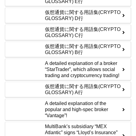
GLOSSARY) E行
仮想通貨に関する用語集(CRYPTO
GLOSSARY) D行
仮想通貨に関する用語集(CRYPTO
GLOSSARY) C行
仮想通貨に関する用語集(CRYPTO
GLOSSARY) B行
A detailed explanation of a broker
“StarTrader”, which allows social
trading and cryptocurrency trading!
仮想通貨に関する用語集(CRYPTO
GLOSSARY) A行
A detailed explanation of the
popular and high-spec broker
“Vantage”!
MultiBank’s subsidiary “MEX
Atlantic” signs “Lloyd’s Insurance”