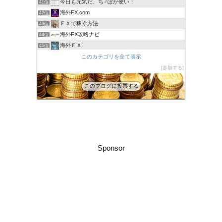
今日も元気だ、ち♂ぽが硬い！
41位
海外FX.com
42位
ＦＸで稼ぐ方法
43位
海外FX攻略ナビ
44位
海外ＦＸ
45位
XM口座開設方法2022
このカテゴリを全て表示
46位
FXの自動売買(EA)は本当に勝てるのか検証してみた
参加する
47位
このブログに投票する
Sponsor