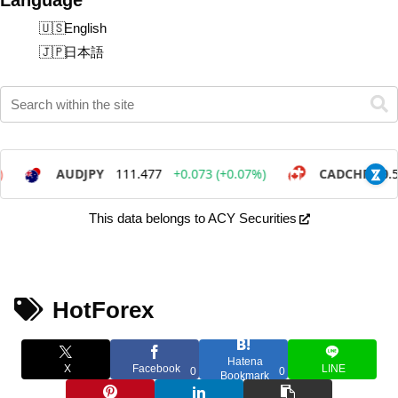
English
日本語
This data belongs to ACY Securities
HotForex
Hatena
X
Facebook
LINE
0
0
Bookmark