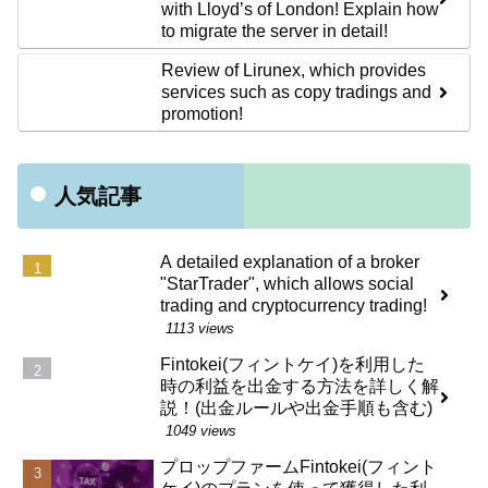
with Lloyd’s of London! Explain how
to migrate the server in detail!
Review of Lirunex, which provides
services such as copy tradings and
promotion!
人気記事
A detailed explanation of a broker
"StarTrader", which allows social
trading and cryptocurrency trading!
1113 views
Fintokei(フィントケイ)を利用した
時の利益を出金する方法を詳しく解
説！(出金ルールや出金手順も含む)
1049 views
プロップファームFintokei(フィント