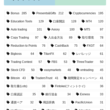
Bonus
285
Presents&Gifts
212
Cryptocurrencies
195
Education Tools
129
口座開設
128
MT4
120
Auto trading
101
Axiory
100
MT5
97
Copy Trading
97
入出金方法
89
取引環境
78
Reduction to Points
76
CashBack
75
FXGT
64
Bigboss
64
TitanFX
62
レバレッジ
61
Trading Contest
57
FBS
53
ThreeTrader
50
Stock CFD
50
easymarkets
48
xmtrading
45
Bitcoin
43
TradersTrust
41
期間限定キャンペーン
41
取引量(Lots)
38
Fintokei(フィントケイ)
36
口座認証
35
銀行送金
34
Exness
33
通貨ペア
32
用語辞典
31
PacificUnion
31