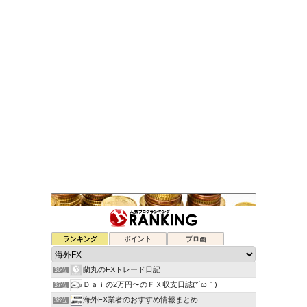
元FX業者による必勝システムトレード！
ランキング
ポイント
ブロ画
34位
ゆるゆる兼業投資家Vtuber編
35位
蘭丸のFXトレード日記
36位
Ｄａｉの2万円〜のＦＸ収支日誌(*´ω｀)
37位
海外FX業者のおすすめ情報まとめ
38位