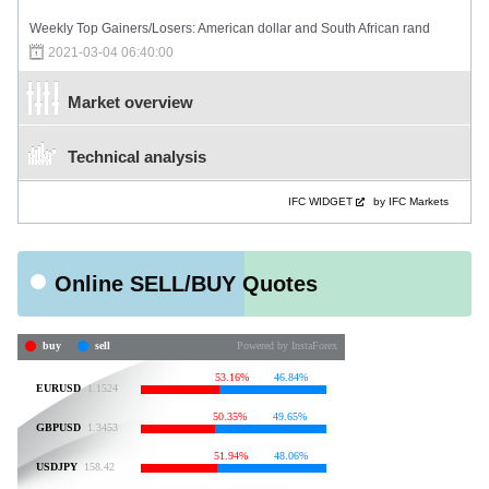
Weekly Top Gainers/Losers: American dollar and South African rand
2021-03-04 06:40:00
Market overview
Technical analysis
IFC WIDGET
by IFC Markets
Online SELL/BUY Quotes