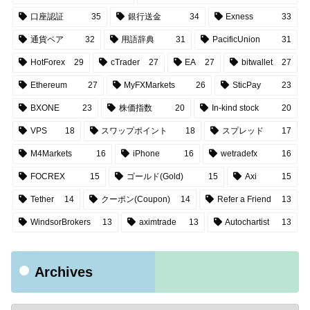
口座認証
35
銀行送金
34
Exness
33
通貨ペア
32
用語辞典
31
PacificUnion
31
HotForex
29
cTrader
27
EA
27
bitwallet
27
Ethereum
27
MyFXMarkets
26
SticPay
23
BXONE
23
株価指数
20
In-kind stock
20
VPS
18
スワップポイント
18
スプレッド
17
M4Markets
16
iPhone
16
wetradefx
16
FOCREX
15
ゴールド(Gold)
15
Axi
15
Tether
14
クーポン(Coupon)
14
Refer a Friend
13
WindsorBrokers
13
aximtrade
13
Autochartist
13
Archives