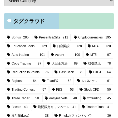
タグクラウド
Bonus
285
Presents&Gifts
212
Cryptocurrencies
195
Education Tools
129
口座開設
128
MT4
120
Auto trading
101
Axiory
100
MT5
97
Copy Trading
97
入出金方法
89
取引環境
78
Reduction to Points
76
CashBack
75
FXGT
64
Bigboss
64
TitanFX
62
レバレッジ
61
Trading Contest
57
FBS
53
Stock CFD
50
ThreeTrader
50
easymarkets
48
xmtrading
45
Bitcoin
43
期間限定キャンペーン
41
TradersTrust
41
取引量(Lots)
38
Fintokei(フィントケイ)
36