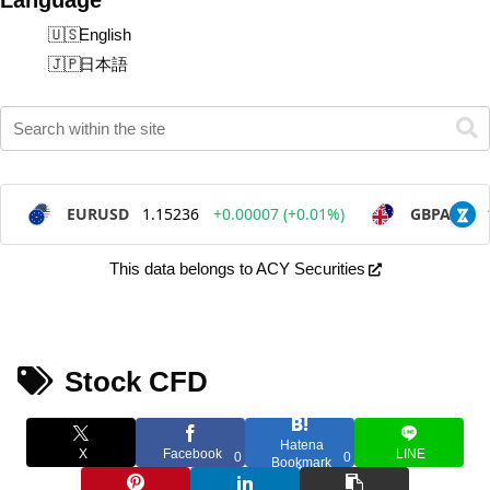
English
日本語
This data belongs to ACY Securities
Stock CFD
Hatena
X
Facebook
LINE
0
0
Bookmark