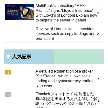
MultiBank’s subsidiary “MEX
Atlantic” signs “Lloyd’s Insurance”
with Lloyd’s of London! Explain how
to migrate the server in detail!
Review of Lirunex, which provides
services such as copy tradings and
promotion!
人気記事
A detailed explanation of a broker
"StarTrader", which allows social
trading and cryptocurrency trading!
1121 views
Fintokei(フィントケイ)を利用した
時の利益を出金する方法を詳しく解
説！(出金ルールや出金手順も含む)