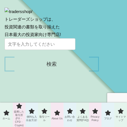
トレーダーズショップは、
投資関連の書類を取り揃えた
日本最大の投資家向け専門店!
Risk Warning
提携した
Forex or CFD trading is not suitable for all investors. Leveraged
取引所
便利な入
取引ツー
お問い合
よくある
Privacy
サイトマ
ホーム
(FX・
About Us
ブログ
出金方法!
ル
わせ
質問(FAQ)
Policy
ップ
trading can be a huge profit, but it can also be a big risk and
CFD・
Crypto)