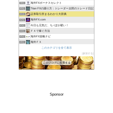
海外FXボーナスセレクト
39位
Titan FXの踊り方：トレーダー太郎のトレード日記
40位
証券取引所まるわかり大辞典
41位
海外FX.com
42位
今日も元気だ、ち♂ぽが硬い！
43位
ＦＸで稼ぐ方法
44位
海外FX攻略ナビ
45位
海外ＦＸ
46位
XM口座開設方法2022
このカテゴリを全て表示
47位
FXでみんなタシデレ
参加する
48位
このブログに投票する
Sponsor