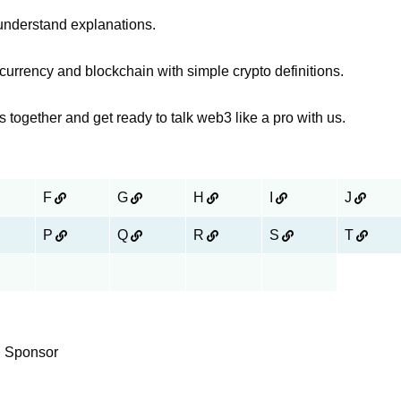
-understand explanations.
tocurrency and blockchain with simple crypto definitions.
 together and get ready to talk web3 like a pro with us.
F
G
H
I
J
P
Q
R
S
T
Sponsor