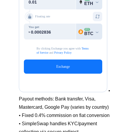
•
Payout methods: Bank transfer, Visa,
Mastercard, Google Pay (varies by country)
• Fixed 0.4% commission on fiat conversion
• SimpleSwap handles KYC/payment
collection via secure redirect