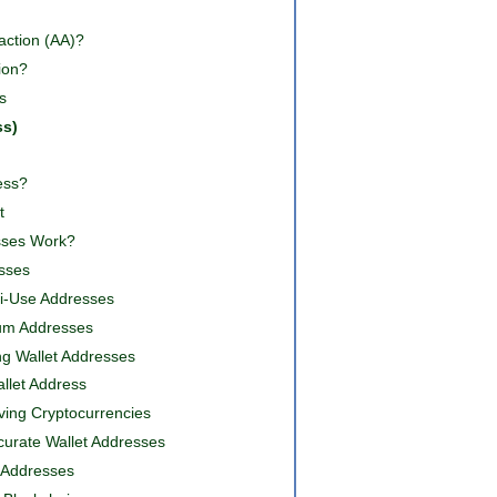
action (AA)?
ion?
s
ss)
ess?
t
sses Work?
esses
ti-Use Addresses
eum Addresses
g Wallet Addresses
llet Address
ving Cryptocurrencies
curate Wallet Addresses
 Addresses