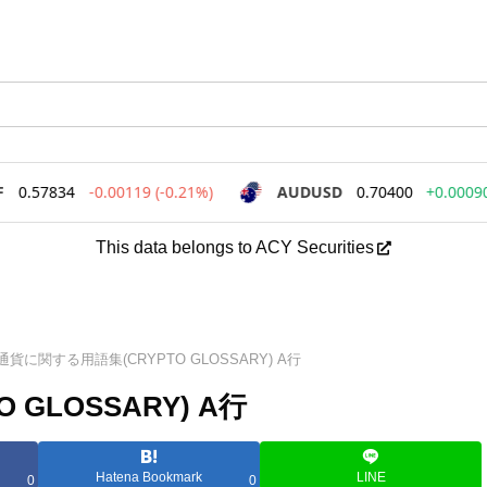
This data belongs to ACY Securities
貨に関する用語集(CRYPTO GLOSSARY) A行
GLOSSARY) A行
Hatena Bookmark
LINE
0
0