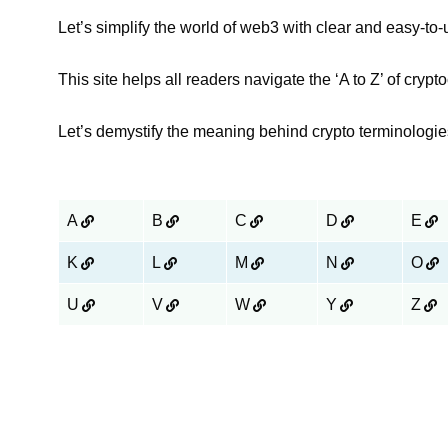
Let’s simplify the world of web3 with clear and easy-to
This site helps all readers navigate the ‘A to Z’ of cryp
Let’s demystify the meaning behind crypto terminologies
A
B
C
D
E
K
L
M
N
O
U
V
W
Y
Z