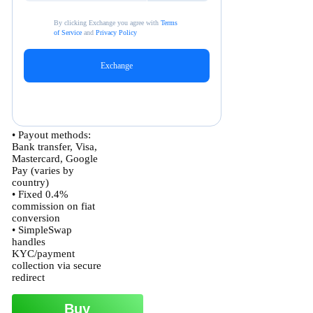
• Payout methods:
Bank transfer, Visa,
Mastercard, Google
Pay (varies by
country)
• Fixed 0.4%
commission on fiat
conversion
• SimpleSwap
handles
KYC/payment
collection via secure
redirect
Buy