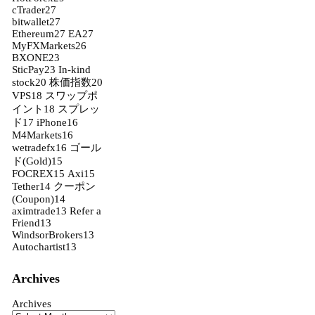
cTrader
27
bitwallet
27
Ethereum
27
EA
27
MyFXMarkets
26
BXONE
23
SticPay
23
In-kind
stock
20
株価指数
20
VPS
18
スワップポ
イント
18
スプレッ
ド
17
iPhone
16
M4Markets
16
wetradefx
16
ゴール
ド(Gold)
15
FOCREX
15
Axi
15
Tether
14
クーポン
(Coupon)
14
aximtrade
13
Refer a
Friend
13
WindsorBrokers
13
Autochartist
13
Archives
Archives