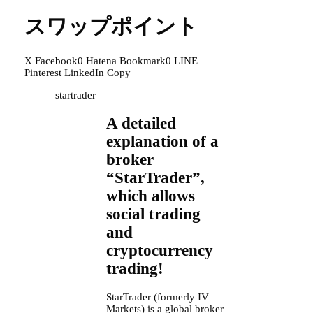
スワップポイント
X
Facebook
0
Hatena Bookmark
0
LINE
Pinterest
LinkedIn
Copy
startrader
A detailed
explanation of a
broker
“StarTrader”,
which allows
social trading
and
cryptocurrency
trading!
StarTrader (formerly IV
Markets) is a global broker