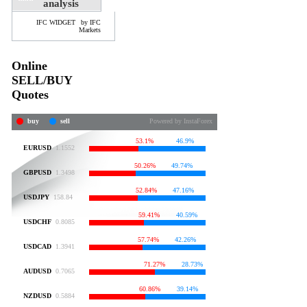
analysis
IFC WIDGET
by IFC
Markets
Online
SELL/BUY
Quotes