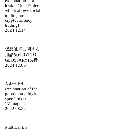
explanation of a
broker “StarTrader”,
which allows social
trading and
cryptocurrency
trading!
2024.12.14
仮想通貨に関する
用語集(CRYPTO
GLOSSARY) A行
2024.12.06
A detailed
explanation of the
popular and high-
spec broker
“Vantage”!
2022.08.22
MultiBank’s