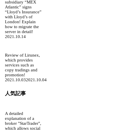
subsidiary “MEX
Atlantic” signs
“Lloyd’s Insurance”
with Lloyd’s of
London! Explain
how to migrate the
server in detail!
2021.10.14
Review of Lirunex,
which provides
services such as
copy tradings and
promotion!
2021.10.03
2021.10.04
人気記事
A detailed
explanation of a
broker "StarTrader",
which allows social