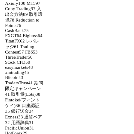
Axiory
100
MT5
97
Copy Trading
97
入
出金方法
89
取引環
境
78
Reduction to
Points
76
CashBack
75
FXGT
64
Bigboss
64
TitanFX
62
レバレ
ッジ
61
Trading
Contest
57
FBS
53
ThreeTrader
50
Stock CFD
50
easymarkets
48
xmtrading
45
Bitcoin
43
TradersTrust
41
期間
限定キャンペーン
41
取引量(Lots)
38
Fintokei(フィント
ケイ)
36
口座認証
35
銀行送金
34
Exness
33
通貨ペア
32
用語辞典
31
PacificUnion
31
HotForex
29