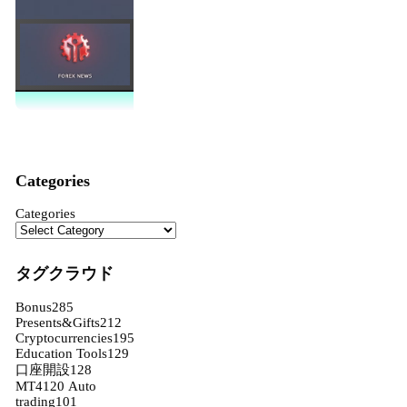
Categories
Categories
タグクラウド
Bonus
285
Presents&Gifts
212
Cryptocurrencies
195
Education Tools
129
口座開設
128
MT4
120
Auto
trading
101