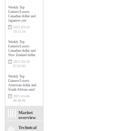
Weekly Top
Gainers/Losers:
Canadian dollar and
Japanese yen
2021-03-18
19:21:54
Weekly Top
Gainers/Losers:
Canadian dollar and
New Zealand dollar
2021-03-10
07:03:00
Weekly Top
Gainers/Losers:
American dollar and
South African rand
2021-03-04
06:40:00
Market
overview
Technical