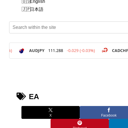
English
日本語
EA
X
Facebook