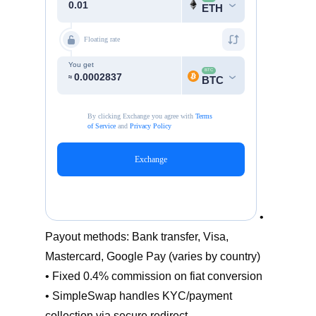
•
Payout methods: Bank transfer, Visa,
Mastercard, Google Pay (varies by country)
• Fixed 0.4% commission on fiat conversion
• SimpleSwap handles KYC/payment
collection via secure redirect