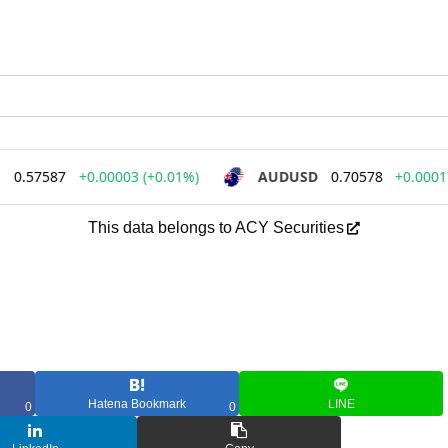
This data belongs to ACY Securities
Hatena Bookmark
LINE
0
0