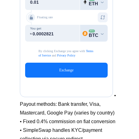
•
Payout methods: Bank transfer, Visa,
Mastercard, Google Pay (varies by country)
• Fixed 0.4% commission on fiat conversion
• SimpleSwap handles KYC/payment
collection via secure redirect