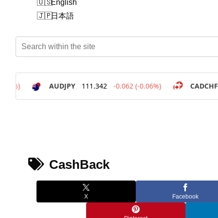
English
日本語
CashBack
X
Facebook