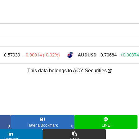
This data belongs to ACY Securities
Hatena Bookmark
LINE
0
0