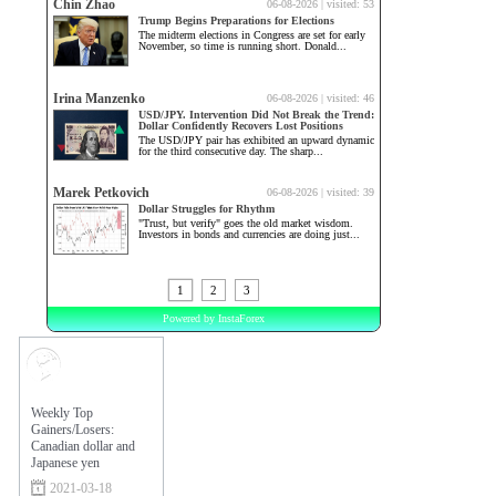
Market
Sentiment
Weekly Top
Gainers/Losers:
Canadian dollar and
Japanese yen
2021-03-18