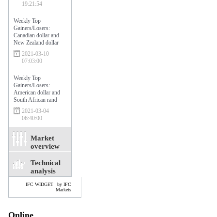
19:21:54
Weekly Top
Gainers/Losers:
Canadian dollar and
New Zealand dollar
2021-03-10
07:03:00
Weekly Top
Gainers/Losers:
American dollar and
South African rand
2021-03-04
06:40:00
Market
overview
Technical
analysis
IFC WIDGET
by IFC
Markets
Online