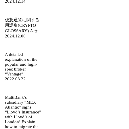
2024.12.14
仮想通貨に関する
用語集(CRYPTO
GLOSSARY) A行
2024.12.06
A detailed
explanation of the
popular and high-
spec broker
“Vantage”!
2022.08.22
MultiBank’s
subsidiary “MEX
Atlantic” signs
“Lloyd’s Insurance”
with Lloyd’s of
London! Explain
how to migrate the