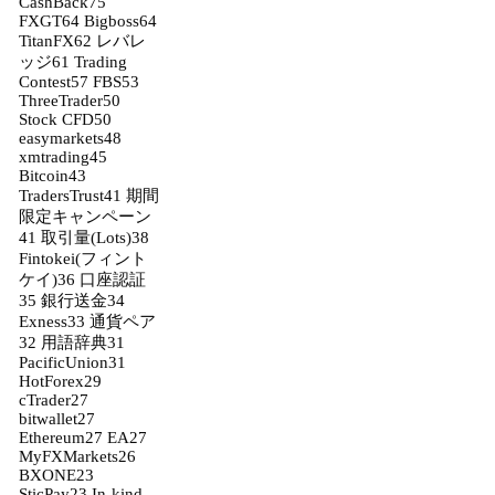
CashBack
75
FXGT
64
Bigboss
64
TitanFX
62
レバレ
ッジ
61
Trading
Contest
57
FBS
53
ThreeTrader
50
Stock CFD
50
easymarkets
48
xmtrading
45
Bitcoin
43
TradersTrust
41
期間
限定キャンペーン
41
取引量(Lots)
38
Fintokei(フィント
ケイ)
36
口座認証
35
銀行送金
34
Exness
33
通貨ペア
32
用語辞典
31
PacificUnion
31
HotForex
29
cTrader
27
bitwallet
27
Ethereum
27
EA
27
MyFXMarkets
26
BXONE
23
SticPay
23
In-kind