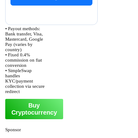
• Payout methods:
Bank transfer, Visa,
Mastercard, Google
Pay (varies by
country)
• Fixed 0.4%
commission on fiat
conversion
• SimpleSwap
handles
KYC/payment
collection via secure
redirect
Buy
Cryptocurrency
Sponsor