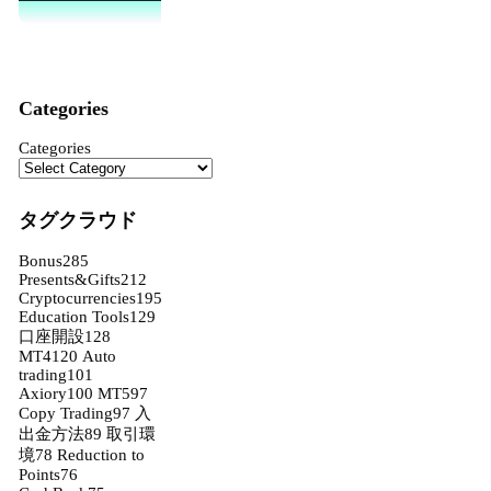
Categories
Categories
タグクラウド
Bonus
285
Presents&Gifts
212
Cryptocurrencies
195
Education Tools
129
口座開設
128
MT4
120
Auto
trading
101
Axiory
100
MT5
97
Copy Trading
97
入
出金方法
89
取引環
境
78
Reduction to
Points
76