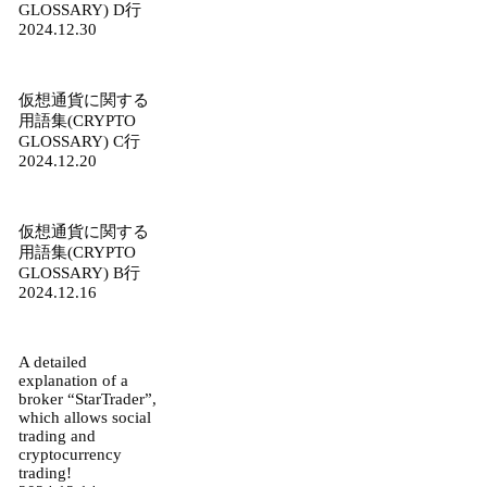
GLOSSARY) D行
2024.12.30
仮想通貨に関する
用語集(CRYPTO
GLOSSARY) C行
2024.12.20
仮想通貨に関する
用語集(CRYPTO
GLOSSARY) B行
2024.12.16
A detailed
explanation of a
broker “StarTrader”,
which allows social
trading and
cryptocurrency
trading!