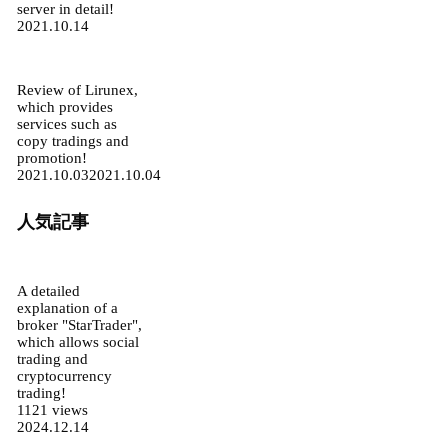
server in detail!
2021.10.14
Review of Lirunex,
which provides
services such as
copy tradings and
promotion!
2021.10.03
2021.10.04
人気記事
A detailed
explanation of a
broker "StarTrader",
which allows social
trading and
cryptocurrency
trading!
1121 views
2024.12.14