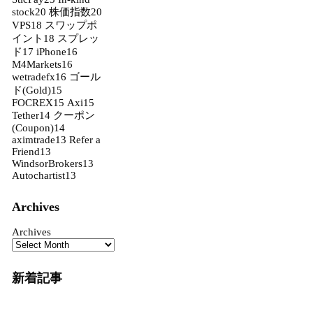
stock
20
株価指数
20
VPS
18
スワップポ
イント
18
スプレッ
ド
17
iPhone
16
M4Markets
16
wetradefx
16
ゴール
ド(Gold)
15
FOCREX
15
Axi
15
Tether
14
クーポン
(Coupon)
14
aximtrade
13
Refer a
Friend
13
WindsorBrokers
13
Autochartist
13
Archives
Archives
新着記事