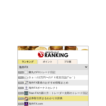
元FX業者による必勝システムトレード！
ランキング
ポイント
ブロ画
35位
ゆるゆる兼業投資家Vtuber編
36位
蘭丸のFXトレード日記
37位
Ｄａｉの2万円〜のＦＸ収支日誌(*´ω｀)
38位
海外FX業者のおすすめ情報まとめ
39位
海外FXボーナスセレクト
40位
Titan FXの踊り方：トレーダー太郎のトレード日記
41位
証券取引所まるわかり大辞典
42位
海外FX.com
43位