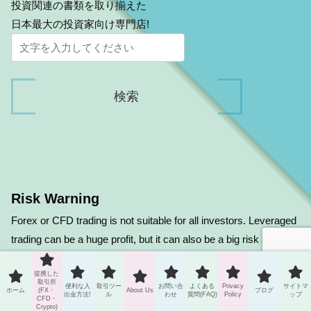
投資関連の書類を取り揃えた
日本最大の投資家向け専門店!
Risk Warning
Forex or CFD trading is not suitable for all investors. Leveraged
trading can be a huge profit, but it can also be a big risk and
loss. Carefully consider your investment objectives, degree of
提携した
experience and risk tolerance before deciding on forex trading.
取引所
便利な入
取引ツー
お問い合
よくある
Privacy
サイトマ
ホーム
(FX・
About Us
ブログ
You may lose some or all of your initial investment. Therefore,
出金方法!
ル
わせ
質問(FAQ)
Policy
ップ
CFD・
Crypto)