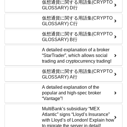
仮想通貨に関する用語集(CRYPTO
GLOSSARY) D行
仮想通貨に関する用語集(CRYPTO
GLOSSARY) C行
仮想通貨に関する用語集(CRYPTO
GLOSSARY) B行
A detailed explanation of a broker
“StarTrader”, which allows social
trading and cryptocurrency trading!
仮想通貨に関する用語集(CRYPTO
GLOSSARY) A行
A detailed explanation of the
popular and high-spec broker
“Vantage”!
MultiBank’s subsidiary “MEX
Atlantic” signs “Lloyd’s Insurance”
with Lloyd’s of London! Explain how
to migrate the server in detail!