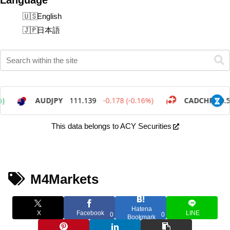
English
日本語
This data belongs to ACY Securities
M4Markets
Hatena
X
Facebook
LINE
0
0
Bookmark