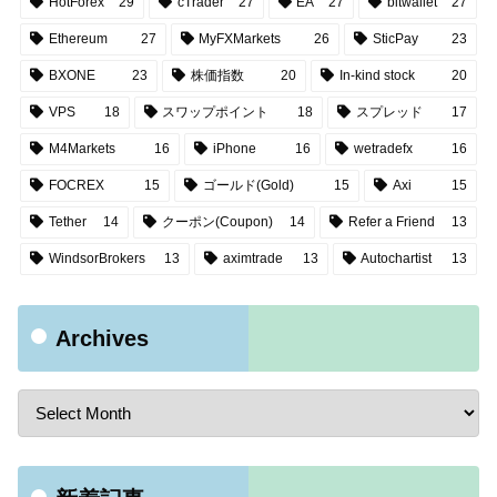
HotForex
29
cTrader
27
EA
27
bitwallet
27
Ethereum
27
MyFXMarkets
26
SticPay
23
BXONE
23
株価指数
20
In-kind stock
20
VPS
18
スワップポイント
18
スプレッド
17
M4Markets
16
iPhone
16
wetradefx
16
FOCREX
15
ゴールド(Gold)
15
Axi
15
Tether
14
クーポン(Coupon)
14
Refer a Friend
13
WindsorBrokers
13
aximtrade
13
Autochartist
13
Archives