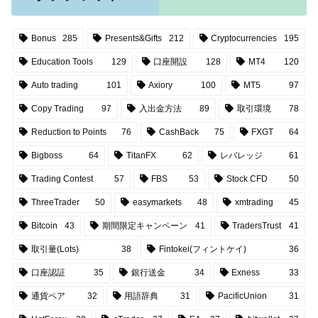
Bonus
285
Presents&Gifts
212
Cryptocurrencies
195
Education Tools
129
口座開設
128
MT4
120
Auto trading
101
Axiory
100
MT5
97
Copy Trading
97
入出金方法
89
取引環境
78
Reduction to Points
76
CashBack
75
FXGT
64
Bigboss
64
TitanFX
62
レバレッジ
61
Trading Contest
57
FBS
53
Stock CFD
50
ThreeTrader
50
easymarkets
48
xmtrading
45
Bitcoin
43
期間限定キャンペーン
41
TradersTrust
41
取引量(Lots)
38
Fintokei(フィントケイ)
36
口座認証
35
銀行送金
34
Exness
33
通貨ペア
32
用語辞典
31
PacificUnion
31