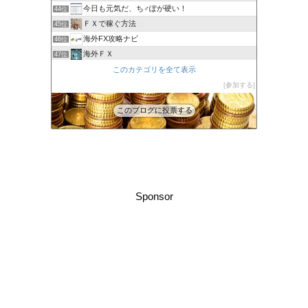
今日も元気だ、ち♂ぽが硬い！
44位
ＦＸで稼ぐ方法
45位
海外FX攻略ナビ
46位
海外ＦＸ
47位
XM口座開設方法2022
このカテゴリを全て表示
48位
FXでみんなタシデレ
参加する
49位
このブログに投票する
Sponsor