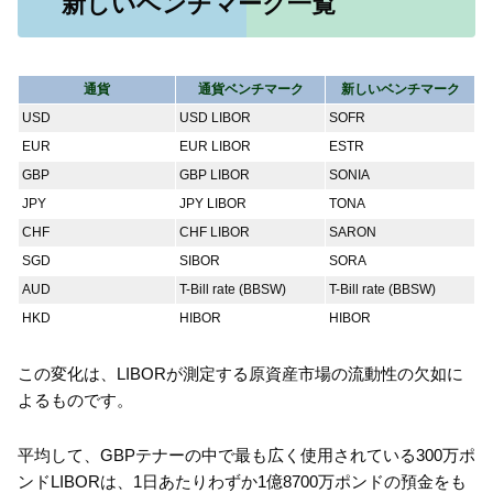
新しいベンチマーク一覧
通貨
通貨ベンチマーク
新しいベンチマーク
USD
USD LIBOR
SOFR
EUR
EUR LIBOR
ESTR
GBP
GBP LIBOR
SONIA
JPY
JPY LIBOR
TONA
CHF
CHF LIBOR
SARON
SGD
SIBOR
SORA
AUD
T-Bill rate (BBSW)
T-Bill rate (BBSW)
HKD
HIBOR
HIBOR
この変化は、LIBORが測定する原資産市場の流動性の欠如に
よるものです。
平均して、GBPテナーの中で最も広く使用されている300万ポ
ンドLIBORは、1日あたりわずか1億8700万ポンドの預金をも