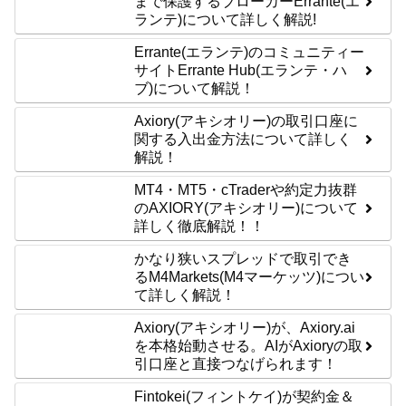
まで保護するブローカーErrante(エ
ランテ)について詳しく解説!
Errante(エランテ)のコミュニティー
サイトErrante Hub(エランテ・ハ
ブ)について解説！
Axiory(アキシオリー)の取引口座に
関する入出金方法について詳しく
解説！
MT4・MT5・cTraderや約定力抜群
のAXIORY(アキシオリー)について
詳しく徹底解説！！
かなり狭いスプレッドで取引でき
るM4Markets(M4マーケッツ)につい
て詳しく解説！
Axiory(アキシオリー)が、Axiory.ai
を本格始動させる。AIがAxioryの取
引口座と直接つなげられます！
Fintokei(フィントケイ)が契約金＆