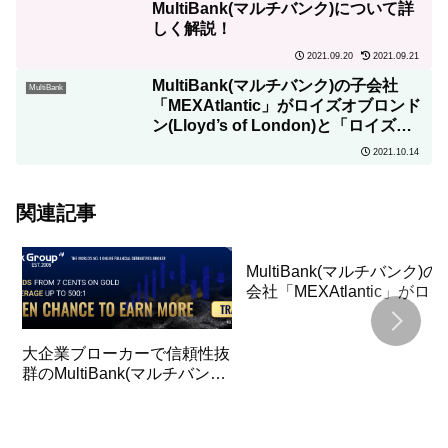
MultiBank(マルチバンク)について詳
しく解説！
2021.09.20
2021.09.21
MultiBank(マルチバンク)の子会社
MultiBank
「MEXAtlantic」がロイズオブロンド
ン(Lloyd’s of London)と「ロイズ保
険」を締結！サーバーの移行方法につ
2021.10.14
いて詳しく解説！
関連記事
MultiBank(マルチバンク)の
会社「MEXAtlantic」がロイ
ズオブロンドン(Lloyd’s of
London)と「ロイズ保険」
締結！サーバーの移行方法
大企業ブローカーで信頼性抜
ついて詳しく解説！
群のMultiBank(マルチバンク)
について詳しく解説！