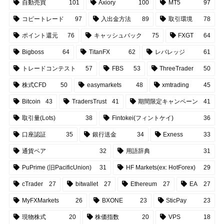
自動売買
101
Axiory
100
MT5
97
コピートレード
97
入出金方法
89
取引環境
78
ポイント還元
76
キャッシュバック
75
FXGT
64
Bigboss
64
TitanFX
62
レバレッジ
61
トレードコンテスト
57
FBS
53
ThreeTrader
50
株式CFD
50
easymarkets
48
xmtrading
45
Bitcoin
43
TradersTrust
41
期間限定キャンペーン
41
取引量(Lots)
38
Fintokei(フィントケイ)
36
口座認証
35
銀行送金
34
Exness
33
通貨ペア
32
用語辞典
31
PuPrime (旧PacificUnion)
31
HF Markets(ex: HotForex)
29
cTrader
27
bitwallet
27
Ethereum
27
EA
27
MyFXMarkets
26
BXONE
23
SticPay
23
現物株式
20
株価指数
20
VPS
18