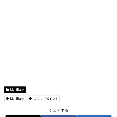
MultiBank
MultiBank
スワップポイント
シェアする