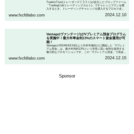
TradersTrust(トレーダーズトラスト)が設立したプロップファーム
「TradingCult(トレーディングカルト)」でチャレンジプランを購
入するとき、トレーディングチャレンジを購入するプロセス全体
を段階的に説明しながら、お得にプランを購入する方法を解説し
2024.12.10
www.fxcfdlabo.com
ます。さらに、TradingCultがほぼ定期的に実施している割引コー
ドとお得な割引コードを紹介します。
Vantage(ヴァンテージ)がVプレミアム預金プログラム
を実施中！最大年率金利13%のスマート資金運用が可
能！
Vantageが2024年8月19日より日本市場向けに開始した「Vプレミ
アム預金」は、最大年利約13%という非常に高い金利を提供する
魅力的なプロモーションです。この「Vプレミアム預金」で高金利
を得るためには、特定の取引条件をクリアする必要があります。
2024.12.15
www.fxcfdlabo.com
「Vプレミアム預金」を行いたい人は、この記事をしっかりと読ん
で、条件をよく確認した後で参加しましょう。
Sponsor