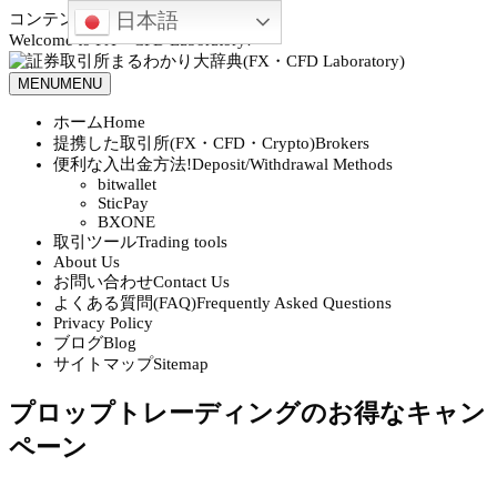
日本語
コンテンツへスキップ
Welcome to FX・CFD Laboratory!
MENU
MENU
ホーム
Home
提携した取引所(FX・CFD・Crypto)
Brokers
便利な入出金方法!
Deposit/Withdrawal Methods
bitwallet
SticPay
BXONE
取引ツール
Trading tools
About Us
お問い合わせ
Contact Us
よくある質問(FAQ)
Frequently Asked Questions
Privacy Policy
ブログ
Blog
サイトマップ
Sitemap
プロップトレーディングのお得なキャン
ペーン