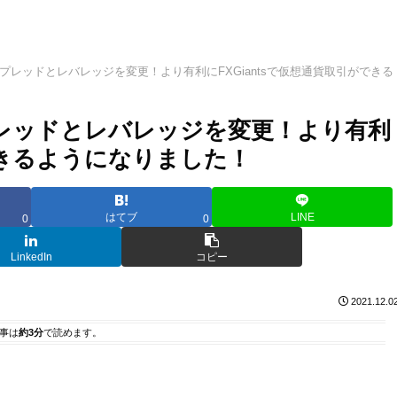
のスプレッドとレバレッジを変更！より有利にFXGiantsで仮想通貨取引ができる
スプレッドとレバレッジを変更！より有利
ができるようになりました！
はてブ
LINE
0
0
LinkedIn
コピー
2021.12.0
事は
約3分
で読めます。