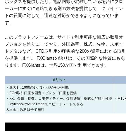
ボックスを提供したり、電話回線が混雑している場合にブロ
ーカーにすぐに連絡できる別の方法を提供して、クライアン
トの質問に対して、迅速な対応ができるようになっていま
す。
このプラットフォームは、サイトで利用可能な幅広い取引オ
プションを誇りにしており、外国為替、株式、先物、スポッ
トメタルなど、CFD取引用の印象的な200の資産にわたる取引
を提供します。 FXGiantsの誇りは、その国際的な性質にもあ
ります。FXGiantsは、世界150か国で利用できます。
メリット
・最大1：1000のレバレッジが利用可能
・ECN取引口座や固定スプレッド口座も提供
・FX、金属、指数、コモディティー、仮想通貨、株式など取引可能
・MT5やc
・MyfxbookのAutoTradeでコピートレードできる
入出金手数料は全て無料