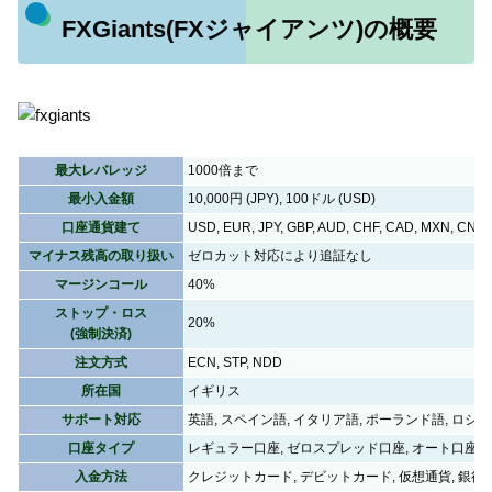
FXGiants(FXジャイアンツ)の概要
最大レバレッジ
1000倍まで
最小入金額
10,000円 (JPY), 100ドル (USD)
口座通貨建て
USD, EUR, JPY, GBP, AUD, CHF, CAD, MXN, CNY,
マイナス残高の取り扱い
ゼロカット対応により追証なし
マージンコール
40%
ストップ・ロス
20%
(強制決済)
注文方式
ECN, STP, NDD
所在国
イギリス
サポート対応
英語, スペイン語, イタリア語, ポーランド語, ロシア
口座タイプ
レギュラー口座, ゼロスプレッド口座, オート口座
入金方法
クレジットカード, デビットカード, 仮想通貨, 銀行振込, b