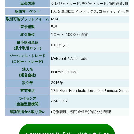
出金方法
クレジットカード, デビットカード, 仮想通貨, 銀行振込, b
取扱マーケット
FX, 金属, 株式, インデックス, コモディティー, 先物
取引可能プラットフォーム
MT4
表示桁数
5桁
取引単位
1ロット=100,000 通貨
最小取引単位
0.01ロット
(最小取引ロット)
ソーシャル・トレード
MyfxbookのAutoTrade
(コピー・トレード)
法人名
Notesco Limited
(運営会社)
設立年
2016年
営業拠点
12th Floor, Broadgate Tower, 20 Primrose Street,
ライセンス
ASIC, FCA
(金融監督機関)
預託証拠金の取り扱い
(分別管理、預託金保険)信託分別管理