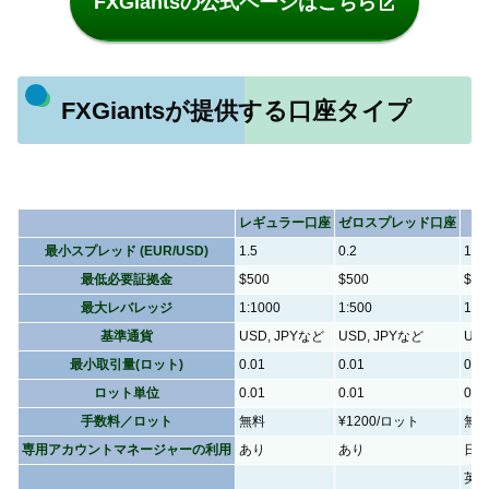
FXGiantsの公式ページはこちら
FXGiantsが提供する口座タイプ
レギュラー口座
ゼロスプレッド口座
最小スプレッド (EUR/USD)
1.5
0.2
1.8
最低必要証拠金
$500
$500
$10
最大レバレッジ
1:1000
1:500
1:5
基準通貨
USD, JPYなど
USD, JPYなど
US
最小取引量(ロット)
0.01
0.01
0.0
ロット単位
0.01
0.01
0.0
手数料／ロット
無料
¥1200/ロット
無
専用アカウントマネージャーの利用
あり
あり
日
英