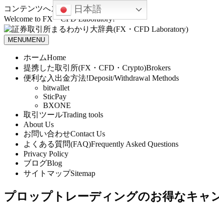
日本語
コンテンツへスキップ
Welcome to FX・CFD Laboratory!
MENU
MENU
ホーム
Home
提携した取引所(FX・CFD・Crypto)
Brokers
便利な入出金方法!
Deposit/Withdrawal Methods
bitwallet
SticPay
BXONE
取引ツール
Trading tools
About Us
お問い合わせ
Contact Us
よくある質問(FAQ)
Frequently Asked Questions
Privacy Policy
ブログ
Blog
サイトマップ
Sitemap
プロップトレーディングのお得なキャ