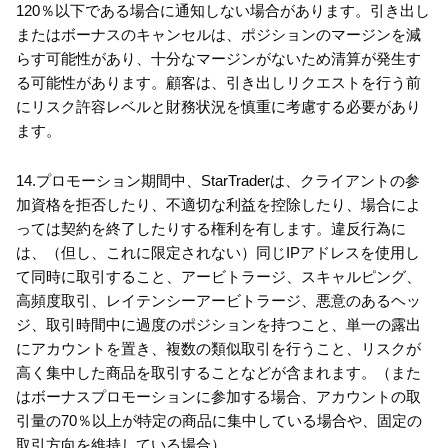
120％以下である場合に通知しない場合があります。引き出し
またはボーナスのキャンセルは、ポジションのマージンを減
らす可能性があり、十分なマージンがないため清算が発生す
る可能性があります。顧客は、引き出しリクエストを行う前
にリスク許容レベルと財務状況を慎重に考慮する必要があり
ます。
14.プロモーション期間中、StarTraderは、クライアントの参
加資格を拒否したり、不適切な利益を控除したり、場合によ
っては契約を終了したりする権利を有します。違反行為に
は、（但し、これに限定されない）同じIPアドレスを使用し
て同時に取引すること、アービトラージ、スキャルピング、
高頻度取引、レイテンシーアービトラージ、悪意のあるヘッ
ジ、取引時間中に過度のポジションを持つこと、単一の露出
にアカウントを置き、複数の類似取引を行うこと、リスクが
高く集中した商品を取引することなどが含まれます。（また
はボーナスプロモーションに参加する場合、アカウントの取
引量の70％以上が特定の商品に集中している場合や、固定の
取引方向を維持している場合）。