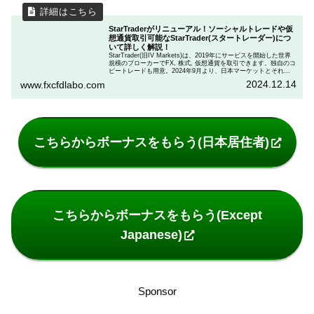
StarTraderがリニューアル！ソーシャルトレードや仮
想通貨取引可能なStarTrader(スタートレーダー)につ
いて詳しく解説！
StarTrader(旧IV Markets)は、2019年にサービスを開始した世界
規模のブローカーでFX, 株式, 仮想通貨を取引できます。独自のコ
ピートレードも用意。2024年9月より、日本マーケットとそれ以
外のマーケットを分離し、startrader.comとstartraderjp.comの２
2024.12.14
www.fxcfdlabo.com
つのドメインのもと運営を行っております。取引すると豪華な景
品と交換できます。詳細はこの記事をご覧ください。
こちらからボーナスをもらう(日本居住者)
こちらからボーナスをもらう(Except
Japanese)
Sponsor