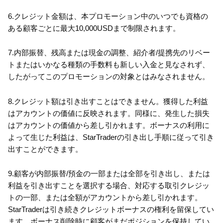
6.クレジット金額は、本プロモーション中のいつでも資格の
ある顧客ごとに最大10,000USDまで制限されます。
7.内部振替、残高または現金の調整、紹介者/提携先のリベー
トまたはいかなる種類の手数料も新しい入金と見なされず、
したがってこのプロモーションの対象とはみなされません。
8.クレジット額は引き出すことはできません。獲得した利益
はアカウントの価値に反映されます。同様に、発生した損失
はアカウントの価値から差し引かれます。ボーナスの利用に
よって生じた利益は、StarTraderの引き出し手順に従って引き
出すことができます。
9.顧客が内部振替/預金の一部または全部を引き出し、または
利益を引き出すことを選択する場合、対応する取引クレジッ
トの一部、または全額がアカウントから差し引かれます。
StarTraderは引き続きクレジットボーナスの権利を留保してい
ます。ボーナス削除時に顧客がまだポジションを保持してい