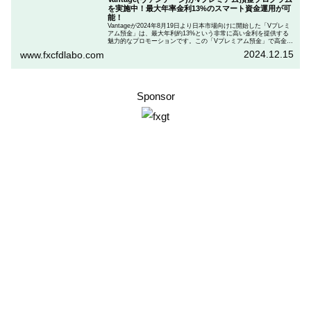
を実施中！最大年率金利13%のスマート資金運用が可
能！
Vantageが2024年8月19日より日本市場向けに開始した「Vプレミ
アム預金」は、最大年利約13%という非常に高い金利を提供する
魅力的なプロモーションです。この「Vプレミアム預金」で高金利
を得るためには、特定の取引条件をクリアする必要があります。
2024.12.15
www.fxcfdlabo.com
「Vプレミアム預金」を行いたい人は、この記事をしっかりと読ん
で、条件をよく確認した後で参加しましょう。
Sponsor