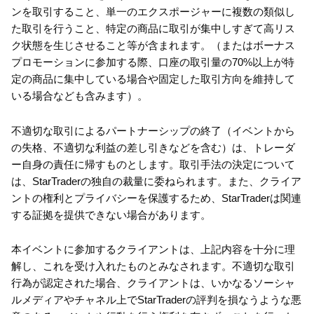
ンを取引すること、単一のエクスポージャーに複数の類似し
た取引を行うこと、特定の商品に取引が集中しすぎて高リス
ク状態を生じさせること等が含まれます。（またはボーナス
プロモーションに参加する際、口座の取引量の70%以上が特
定の商品に集中している場合や固定した取引方向を維持して
いる場合なども含みます）。
不適切な取引によるパートナーシップの終了（イベントから
の失格、不適切な利益の差し引きなどを含む）は、トレーダ
ー自身の責任に帰すものとします。取引手法の決定について
は、StarTraderの独自の裁量に委ねられます。また、クライア
ントの権利とプライバシーを保護するため、StarTraderは関連
する証拠を提供できない場合があります。
本イベントに参加するクライアントは、上記内容を十分に理
解し、これを受け入れたものとみなされます。不適切な取引
行為が認定された場合、クライアントは、いかなるソーシャ
ルメディアやチャネル上でStarTraderの評判を損なうような悪