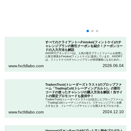
すべてのクライアントへFintokei(フィントケイ)のチ
ャレンジプランの割引クーポンを紹介！クーポンコー
ドの入力方法も解説
AXIORY(アキシオリー)は、人気の取引プラットフォームを使用し
た取引環境をFintokei(フィントケイ)に提供しています。AXIORY
は、フィントケイのチャレンジプランが特別価格になるためのク
ーポンを用意しています。この記事では、Fintokeiのチャレンジプ
2026.06.04
www.fxcfdlabo.com
ランを申し込むときのクーポンコードを入力して割引にする方法
を説明します。
TradersTrust(トレーダーズトラスト)のプロップファ
ーム「TradingCult(トレーディングカルト)」の割引
コードの使ったチャレンジの購入方法を解説！当サイ
トの限定プロモコードも提供中！
TradersTrust(トレーダーズトラスト)が設立したプロップファーム
「TradingCult(トレーディングカルト)」でチャレンジプランを購
入するとき、トレーディングチャレンジを購入するプロセス全体
を段階的に説明しながら、お得にプランを購入する方法を解説し
2024.12.10
www.fxcfdlabo.com
ます。さらに、TradingCultがほぼ定期的に実施している割引コー
ドとお得な割引コードを紹介します。
Vantage(ヴァンテージ)がVプレミアム預金プログラム