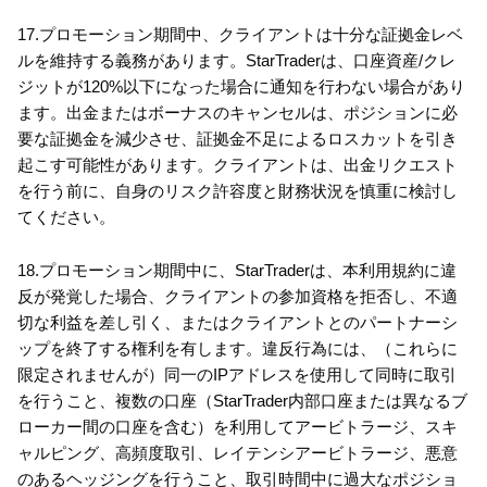
17.プロモーション期間中、クライアントは十分な証拠金レベ
ルを維持する義務があります。StarTraderは、口座資産/クレ
ジットが120%以下になった場合に通知を行わない場合があり
ます。出金またはボーナスのキャンセルは、ポジションに必
要な証拠金を減少させ、証拠金不足によるロスカットを引き
起こす可能性があります。クライアントは、出金リクエスト
を行う前に、自身のリスク許容度と財務状況を慎重に検討し
てください。
18.プロモーション期間中に、StarTraderは、本利用規約に違
反が発覚した場合、クライアントの参加資格を拒否し、不適
切な利益を差し引く、またはクライアントとのパートナーシ
ップを終了する権利を有します。違反行為には、（これらに
限定されませんが）同一のIPアドレスを使用して同時に取引
を行うこと、複数の口座（StarTrader内部口座または異なるブ
ローカー間の口座を含む）を利用してアービトラージ、スキ
ャルピング、高頻度取引、レイテンシアービトラージ、悪意
のあるヘッジングを行うこと、取引時間中に過大なポジショ