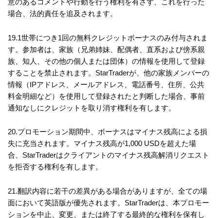
意のあるコメントや行動を行う権利を有さず、これを行った
場合、法的責任を追及されます。
19.1世帯につき1回の無料クレジットボーナスのみ付与されま
す。参加者は、家族（兄弟姉妹、配偶者、直系および傍系親
族、知人、その他の個人または団体）の情報を使用して登録
することを禁止されます。StarTraderが、他の家族メンバーの
情報（IPアドレス、メールアドレス、電話番号、住所、公共
料金明細など）を使用して登録されたと判断した場合、事前
通知なしにクレジットを取り消す権利を有します。
20.プロモーション期間中、ボーナスはマイナス残高による損
失に充当されます。マイナス残高が1,000 USDを超えた場
合、StarTraderはクライアントのマイナス残高解消リクエスト
を拒否する権利を有します。
21.翻訳内容に若干の差異がある場合がありますが、全ての場
面において英語版が優先されます。StarTraderは、本プロモー
ションを中止、変更、または終了する最終的な権利を保有し