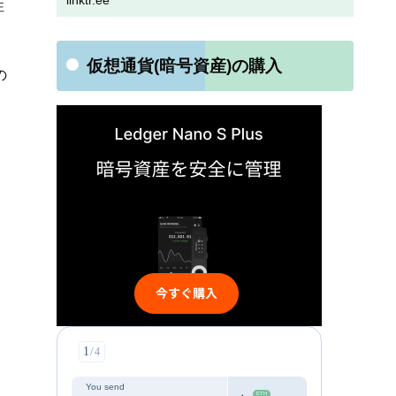
linktr.ee
性
仮想通貨(暗号資産)の購入
の