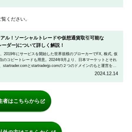
をご覧ください。
リニューアル！ソーシャルトレードや仮想通貨取引可能な
タートレーダー)について詳しく解説！
rkets)は、2019年にサービスを開始した世界規模のブローカーでFX, 株式, 仮
自のコピートレードも用意。2024年9月より、日本マーケットとそれ
rtrader.comとstartraderjp.comの２つのドメインのもと運営を行
豪華な景品と交換できます。詳細はこの記事をご覧ください。
2024.12.14
住者はこちらから