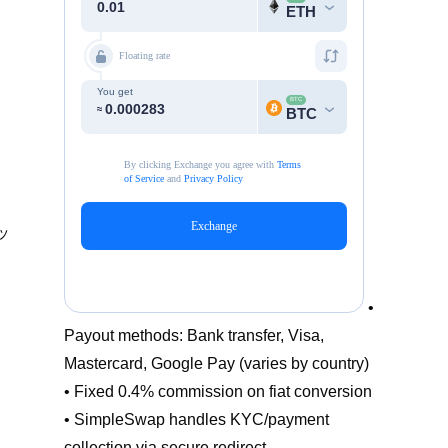
ッ
•
Payout methods: Bank transfer, Visa,
Mastercard, Google Pay (varies by country)
• Fixed 0.4% commission on fiat conversion
• SimpleSwap handles KYC/payment
collection via secure redirect