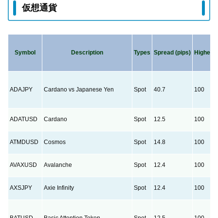
仮想通貨
Symbol
Description
Types
Spread (pips)
Highest 
ADAJPY
Cardano vs Japanese Yen
Spot
40.7
100
ADATUSD
Cardano
Spot
12.5
100
ATMDUSD
Cosmos
Spot
14.8
100
AVAXUSD
Avalanche
Spot
12.4
100
AXSJPY
Axie Infinity
Spot
12.4
100