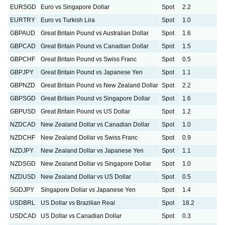
EURSGD
Euro vs Singapore Dollar
Spot
2.2
EURTRY
Euro vs Turkish Lira
Spot
1.0
GBPAUD
Great Britain Pound vs Australian Dollar
Spot
1.6
GBPCAD
Great Britain Pound vs Canadian Dollar
Spot
1.5
GBPCHF
Great Britain Pound vs Swiss Franc
Spot
0.5
GBPJPY
Great Britain Pound vs Japanese Yen
Spot
1.1
GBPNZD
Great Britain Pound vs New Zealand Dollar
Spot
2.2
GBPSGD
Great Britain Pound vs Singapore Dollar
Spot
1.6
GBPUSD
Great Britain Pound vs US Dollar
Spot
1.2
NZDCAD
New Zealand Dollar vs Canadian Dollar
Spot
1.0
NZDCHF
New Zealand Dollar vs Swiss Franc
Spot
0.9
NZDJPY
New Zealand Dollar vs Japanese Yen
Spot
1.1
NZDSGD
New Zealand Dollar vs Singapore Dollar
Spot
1.0
NZDUSD
New Zealand Dollar vs US Dollar
Spot
0.5
SGDJPY
Singapore Dollar vs Japanese Yen
Spot
1.4
USDBRL
US Dollar vs Brazilian Real
Spot
18.2
USDCAD
US Dollar vs Canadian Dollar
Spot
0.3