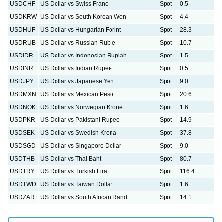
USDCHF
US Dollar vs Swiss Franc
Spot
0.5
USDKRW
US Dollar vs South Korean Won
Spot
4.4
USDHUF
US Dollar vs Hungarian Forint
Spot
28.3
USDRUB
US Dollar vs Russian Ruble
Spot
10.7
USDIDR
US Dollar vs Indonesian Rupiah
Spot
1.5
USDINR
US Dollar vs Indian Rupee
Spot
0.5
USDJPY
US Dollar vs Japanese Yen
Spot
9.0
USDMXN
US Dollar vs Mexican Peso
Spot
20.6
USDNOK
US Dollar vs Norwegian Krone
Spot
1.6
USDPKR
US Dollar vs Pakistani Rupee
Spot
14.9
USDSEK
US Dollar vs Swedish Krona
Spot
37.8
USDSGD
US Dollar vs Singapore Dollar
Spot
9.0
USDTHB
US Dollar vs Thai Baht
Spot
80.7
USDTRY
US Dollar vs Turkish Lira
Spot
116.4
USDTWD
US Dollar vs Taiwan Dollar
Spot
1.6
USDZAR
US Dollar vs South African Rand
Spot
14.1