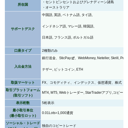
・セントビンセントおよびグレナディーン諸島
所在国
・オーストラリア
中国語, 英語, ベトナム語, タイ語,
インドネシア語, マレー語, 韓国語,
サポートデスク
日本語, フランス語, ポルトガル語
口座タイプ
2種類のみ
銀行送金、
SticPay
、WebMoney, Neteller, Skrill, Per
入出金方法
テザー, ビットコイン, ETH
取扱マーケット
FX、コモディティ、インデックス、仮想通貨、株式
取引プラットフォーム
MT4, MT5, Webトレーダー, StarTraderアプリ,コピー
(取引ソフト)
表示桁数
5桁表示
最小取引単位
0.01Lots=1,000通貨
(最小取引ロット)
ソーシャル・トレード
独自のコピートレード