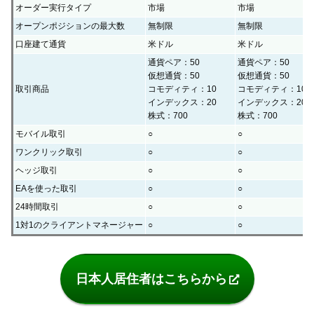
オーダー実行タイプ
市場
市場
オープンポジションの最大数
無制限
無制限
口座建て通貨
米ドル
米ドル
通貨ペア：50
通貨ペア：50
仮想通貨：50
仮想通貨：50
取引商品
コモディティ：10
コモディティ：10
インデックス：20
インデックス：20
株式：700
株式：700
モバイル取引
○
○
ワンクリック取引
○
○
ヘッジ取引
○
○
EAを使った取引
○
○
24時間取引
○
○
1対1のクライアントマネージャー
○
○
日本人居住者はこちらから