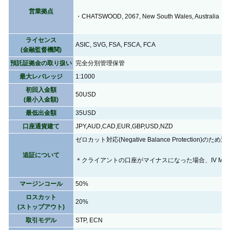
営業拠点
・CHATSWOOD, 2067, New South Wales, Australia
ライセンス
ASIC, SVG, FSA, FSCA, FCA
(金融監督機関)
預託証拠金の取り扱い
完全分別管理保管
最大レバレッジ
1:1000
初回入金額
50USD
(最小入金額)
最低出金額
35USD
口座通貨建て
JPY,AUD,CAD,EUR,GBP,USD,NZD
ゼロカット対応(Negative Balance Protection)のため
追証について
＊クライアントの口座がマイナスになった場合、IV Marke
マージンコール
50%
ロスカット
20%
(ストップアウト)
取引モデル
STP, ECN