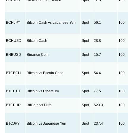
BATUSD
Basic Attention Token
Spot
12.5
100
BCHJPY
Bitcoin Cash vs Japanese Yen
Spot
56.1
100
BCHUSD
Bitcoin Cash
Spot
28.8
100
BNBUSD
Binance Coin
Spot
15.7
100
BTCBCH
Bitcoin vs Bitcoin Cash
Spot
54.4
100
BTCETH
Bitcoin vs Ethereum
Spot
77.5
100
BTCEUR
BitCoin vs Euro
Spot
523.3
100
BTCJPY
Bitcoin vs Japanese Yen
Spot
237.4
100