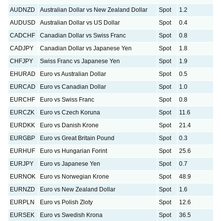
AUDNZD
Australian Dollar vs New Zealand Dollar
Spot
1.2
AUDUSD
Australian Dollar vs US Dollar
Spot
0.4
CADCHF
Canadian Dollar vs Swiss Franc
Spot
0.8
CADJPY
Canadian Dollar vs Japanese Yen
Spot
1.8
CHFJPY
Swiss Franc vs Japanese Yen
Spot
1.9
EHURAD
Euro vs Australian Dollar
Spot
0.5
EURCAD
Euro vs Canadian Dollar
Spot
1.0
EURCHF
Euro vs Swiss Franc
Spot
0.8
EURCZK
Euro vs Czech Koruna
Spot
11.6
EURDKK
Euro vs Danish Krone
Spot
21.4
EURGBP
Euro vs Great Britain Pound
Spot
0.3
EURHUF
Euro vs Hungarian Forint
Spot
25.6
EURJPY
Euro vs Japanese Yen
Spot
0.7
EURNOK
Euro vs Norwegian Krone
Spot
48.9
EURNZD
Euro vs New Zealand Dollar
Spot
1.6
EURPLN
Euro vs Polish Zloty
Spot
12.6
EURSEK
Euro vs Swedish Krona
Spot
36.5