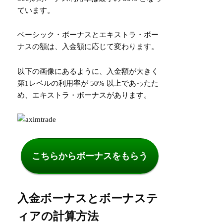
ています。
ベーシック・ボーナスとエキストラ・ボー
ナスの額は、入金額に応じて変わります。
以下の画像にあるように、入金額が大きく
第1レベルの利用率が 50% 以上であったた
め、エキストラ・ボーナスがあります。
こちらからボーナスをもらう
入金ボーナスとボーナステ
ィアの計算方法