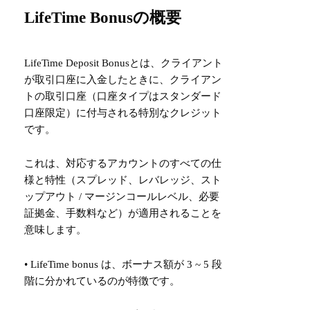
LifeTime Bonusの概要
LifeTime Deposit Bonusとは、クライアント
が取引口座に入金したときに、クライアン
トの取引口座（口座タイプはスタンダード
口座限定）に付与される特別なクレジット
です。
これは、対応するアカウントのすべての仕
様と特性（スプレッド、レバレッジ、スト
ップアウト / マージンコールレベル、必要
証拠金、手数料など）が適用されることを
意味します。
• LifeTime bonus は、ボーナス額が 3 ~ 5 段
階に分かれているのが特徴です。