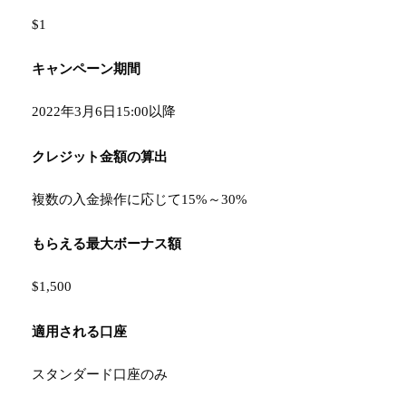
$1
キャンペーン期間
2022年3月6日15:00以降
クレジット金額の算出
複数の入金操作に応じて15%～30%
もらえる最大ボーナス額
$1,500
適用される口座
スタンダード口座のみ