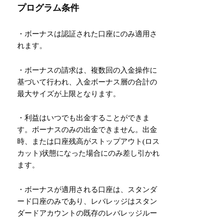
プログラム条件
・ボーナスは認証された口座にのみ適用さ
れます。
・ボーナスの請求は、複数回の入金操作に
基づいて行われ、入金ボーナス層の合計の
最大サイズが上限となります。
・利益はいつでも出金することができま
す。ボーナスのみの出金できません。出金
時、または口座残高がストップアウト(ロス
カット)状態になった場合にのみ差し引かれ
ます。
・ボーナスが適用される口座は、スタンダ
ード口座のみであり、レバレッジはスタン
ダードアカウントの既存のレバレッジルー