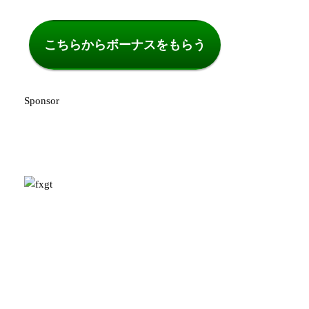
こちらからボーナスをもらう
Sponsor