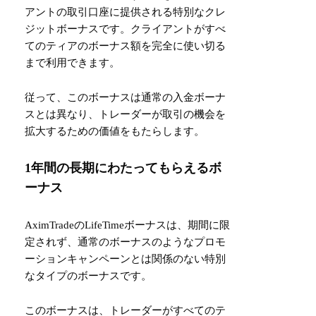
アントの取引口座に提供される特別なクレ
ジットボーナスです。クライアントがすべ
てのティアのボーナス額を完全に使い切る
まで利用できます。
従って、このボーナスは通常の入金ボーナ
スとは異なり、トレーダーが取引の機会を
拡大するための価値をもたらします。
1年間の長期にわたってもらえるボ
ーナス
AximTradeのLifeTimeボーナスは、期間に限
定されず、通常のボーナスのようなプロモ
ーションキャンペーンとは関係のない特別
なタイプのボーナスです。
このボーナスは、トレーダーがすべてのテ