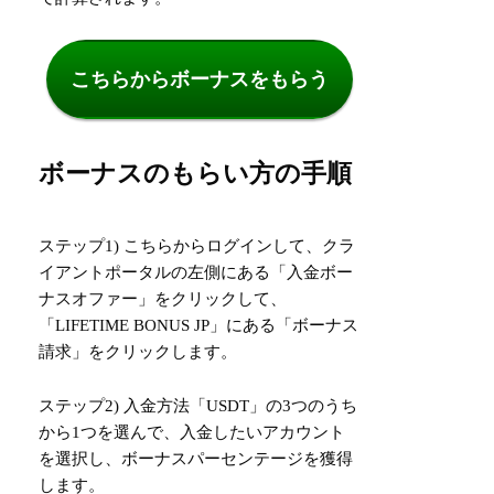
こちらからボーナスをもらう
ボーナスのもらい方の手順
ステップ1)
こちら
からログインして、クラ
イアントポータルの左側にある「入金ボー
ナスオファー」をクリックして、
「LIFETIME BONUS JP」にある「ボーナス
請求」をクリックします。
ステップ2) 入金方法「USDT」の3つのうち
から1つを選んで、入金したいアカウント
を選択し、ボーナスパーセンテージを獲得
します。