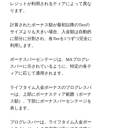
レジットが利用されるティアによって異な
ります。
計算されたボーナス額が最初以降のTierの
サイズよりも大きい場合、入金額は自動的
に部分に分割され、各Tierを1つずつ完全に
利用します。
ボーナスパーセンテージは、MAプログレ
スバーに示されているように、特定の各テ
ィアに応じて適用されます。
ライフタイム入金ボーナスのプログレスバ
ーは、上部にボーナスティア範囲（ボーナ
ス額）、下部にボーナスパーセンテージを
表します。
プログレスバーは、ライフタイム入金ボー