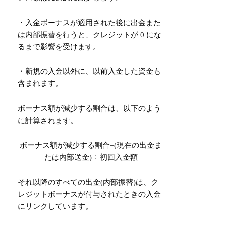
・入金ボーナスが適用された後に出金また
は内部振替を行うと、クレジットが 0 にな
るまで影響を受けます。
・新規の入金以外に、以前入金した資金も
含まれます。
ボーナス額が減少する割合は、以下のよう
に計算されます。
ボーナス額が減少する割合=(現在の出金ま
たは内部送金) ÷ 初回入金額
それ以降のすべての出金(内部振替)は、ク
レジットボーナスが付与されたときの入金
にリンクしています。