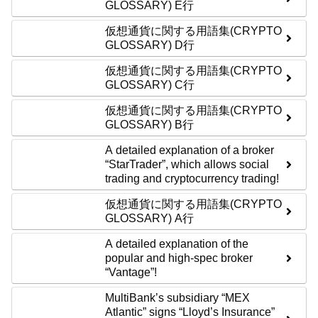
GLOSSARY) E行
仮想通貨に関する用語集(CRYPTO
GLOSSARY) D行
仮想通貨に関する用語集(CRYPTO
GLOSSARY) C行
仮想通貨に関する用語集(CRYPTO
GLOSSARY) B行
A detailed explanation of a broker
“StarTrader”, which allows social
trading and cryptocurrency trading!
仮想通貨に関する用語集(CRYPTO
GLOSSARY) A行
A detailed explanation of the
popular and high-spec broker
“Vantage”!
MultiBank’s subsidiary “MEX
Atlantic” signs “Lloyd’s Insurance”