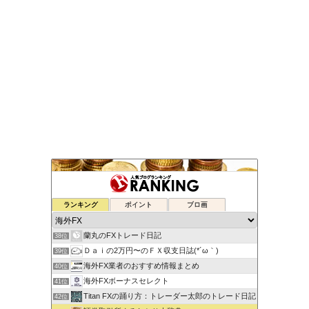
元FX業者による必勝システムトレード！
ランキング
ポイント
ブロ画
36位
ゆるゆる兼業投資家Vtuber編
37位
蘭丸のFXトレード日記
38位
Ｄａｉの2万円〜のＦＸ収支日誌(*´ω｀)
39位
海外FX業者のおすすめ情報まとめ
40位
海外FXボーナスセレクト
41位
Titan FXの踊り方：トレーダー太郎のトレード日記
42位