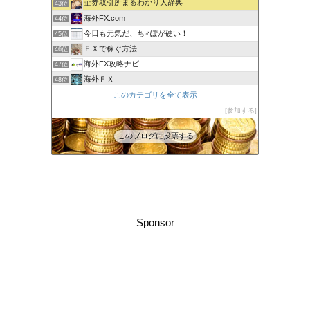
証券取引所まるわかり大辞典
43位
海外FX.com
44位
今日も元気だ、ち♂ぽが硬い！
45位
ＦＸで稼ぐ方法
46位
海外FX攻略ナビ
47位
海外ＦＸ
48位
XM口座開設方法2022
このカテゴリを全て表示
49位
FXでみんなタシデレ
参加する
50位
このブログに投票する
Sponsor