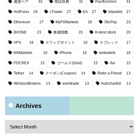
通貨ペア
32
用語辞典
31
PacificUnion
31
HotForex
29
cTrader
27
EA
27
bitwallet
27
Ethereum
27
MyFXMarkets
26
SticPay
23
BXONE
23
株価指数
20
In-kind stock
20
VPS
18
スワップポイント
18
スプレッド
17
M4Markets
16
iPhone
16
wetradefx
16
FOCREX
15
ゴールド(Gold)
15
Axi
15
Tether
14
クーポン(Coupon)
14
Refer a Friend
13
WindsorBrokers
13
aximtrade
13
Autochartist
13
Archives