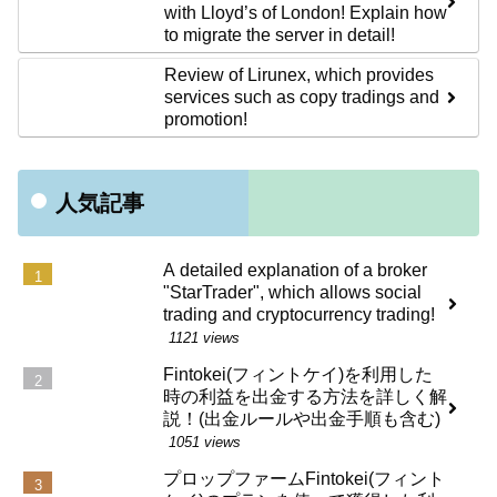
with Lloyd’s of London! Explain how
to migrate the server in detail!
Review of Lirunex, which provides
services such as copy tradings and
promotion!
人気記事
A detailed explanation of a broker
"StarTrader", which allows social
trading and cryptocurrency trading!
1121 views
Fintokei(フィントケイ)を利用した
時の利益を出金する方法を詳しく解
説！(出金ルールや出金手順も含む)
1051 views
プロップファームFintokei(フィント