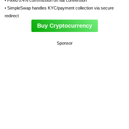
• Fixed 0.4% commission on fiat conversion
• SimpleSwap handles KYC/payment collection via secure
redirect
Buy Cryptocurrency
Sponsor