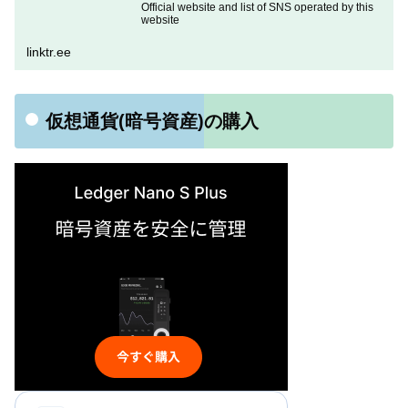
Official website and list of SNS operated by this
website
linktr.ee
仮想通貨(暗号資産)の購入