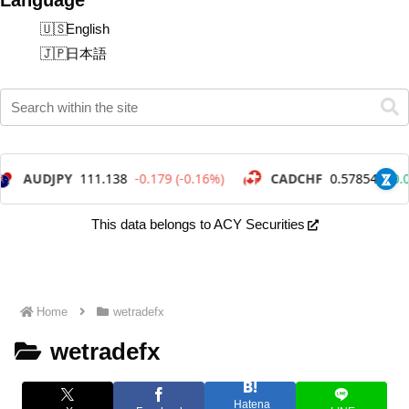
English
日本語
This data belongs to ACY Securities
Home
wetradefx
wetradefx
Hatena