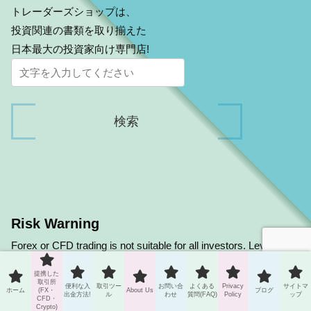
トレーダーズショップは、
投資関連の書類を取り揃えた
日本最大の投資家向け専門店!
Risk Warning
Forex or CFD trading is not suitable for all investors. Leveraged
trading can be a huge profit, but it can also be a big risk and
提携した
loss. Carefully consider your investment objectives, degree of
取引所
便利な入
取引ツー
お問い合
よくある
Privacy
サイトマ
ホーム
(FX・
About Us
ブログ
出金方法!
ル
わせ
質問(FAQ)
Policy
ップ
CFD・
experience and risk tolerance before deciding on forex trading.
Crypto)