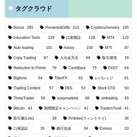
タグクラウド
Bonus
285
Presents&Gifts
212
Cryptocurrencies
195
Education Tools
129
口座開設
128
MT4
120
Auto trading
101
Axiory
100
MT5
97
Copy Trading
97
入出金方法
89
取引環境
78
Reduction to Points
76
CashBack
75
FXGT
64
Bigboss
64
TitanFX
62
レバレッジ
61
Trading Contest
57
FBS
53
Stock CFD
50
ThreeTrader
50
easymarkets
48
xmtrading
45
Bitcoin
43
期間限定キャンペーン
41
TradersTrust
41
取引量(Lots)
38
Fintokei(フィントケイ)
36
口座認証
35
銀行送金
34
Exness
33