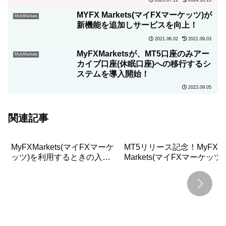
MYFX Markets(マイFXマーケッツ)が
MyfxMarkets
新機能を追加しサービスを向上！
2021.06.02
2021.09.03
MyFXMarketsが、MT5口座のみアー
MyfxMarkets
カイブ口座(休眠口座)への移行するシ
ステムを導入開始！
2023.09.05
関連記事
MyFXMarkets(マイFXマーケ
MT5リリース記念！MyFX
ッツ)を利用するときの入金
Markets(マイFXマーケッツ)
方法について詳しく解説！
が100%入金ボーナスを実
施！5万円GET！