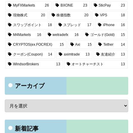
MyFXMarkets
26
BXONE
23
SticPay
23
現物株式
20
株価指数
20
VPS
18
スワップポイント
18
スプレッド
17
iPhone
16
M4Markets
16
wetradefx
16
ゴールド(Gold)
15
CRYPTOS(ex.FOCREX)
15
Axi
15
Tether
14
クーポン(Coupon)
14
aximtrade
13
友達紹介
13
WindsorBrokers
13
オートチャーチスト
13
アーカイブ
新着記事