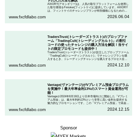
ドの入力方法も解説
AXIORY(アキシオリー)は、人気の取引プラットフォームを使用し
た取引環境をFintokei(フィントケイ)に提供しています。AXIORY
は、フィントケイのチャレンジプランが特別価格になるためのク
ーポンを用意しています。この記事では、Fintokeiのチャレンジプ
2026.06.04
www.fxcfdlabo.com
ランを申し込むときのクーポンコードを入力して割引にする方法
を説明します。
TradersTrust(トレーダーズトラスト)のプロップファ
ーム「TradingCult(トレーディングカルト)」の割引
コードの使ったチャレンジの購入方法を解説！当サイ
トの限定プロモコードも提供中！
TradersTrust(トレーダーズトラスト)が設立したプロップファーム
「TradingCult(トレーディングカルト)」でチャレンジプランを購
入するとき、トレーディングチャレンジを購入するプロセス全体
を段階的に説明しながら、お得にプランを購入する方法を解説し
2024.12.10
www.fxcfdlabo.com
ます。さらに、TradingCultがほぼ定期的に実施している割引コー
ドとお得な割引コードを紹介します。
Vantage(ヴァンテージ)がVプレミアム預金プログラム
を実施中！最大年率金利13%のスマート資金運用が可
能！
Vantageが2024年8月19日より日本市場向けに開始した「Vプレミ
アム預金」は、最大年利約13%という非常に高い金利を提供する
魅力的なプロモーションです。この「Vプレミアム預金」で高金利
を得るためには、特定の取引条件をクリアする必要があります。
2024.12.15
www.fxcfdlabo.com
「Vプレミアム預金」を行いたい人は、この記事をしっかりと読ん
で、条件をよく確認した後で参加しましょう。
Sponsor