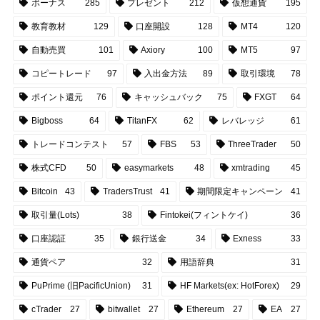
ボーナス
285
プレゼント
212
仮想通貨
195
教育教材
129
口座開設
128
MT4
120
自動売買
101
Axiory
100
MT5
97
コピートレード
97
入出金方法
89
取引環境
78
ポイント還元
76
キャッシュバック
75
FXGT
64
Bigboss
64
TitanFX
62
レバレッジ
61
トレードコンテスト
57
FBS
53
ThreeTrader
50
株式CFD
50
easymarkets
48
xmtrading
45
Bitcoin
43
TradersTrust
41
期間限定キャンペーン
41
取引量(Lots)
38
Fintokei(フィントケイ)
36
口座認証
35
銀行送金
34
Exness
33
通貨ペア
32
用語辞典
31
PuPrime (旧PacificUnion)
31
HF Markets(ex: HotForex)
29
cTrader
27
bitwallet
27
Ethereum
27
EA
27