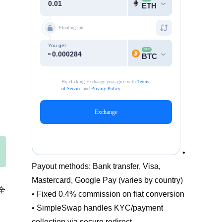
•
Payout methods: Bank transfer, Visa,
Mastercard, Google Pay (varies by country)
全
• Fixed 0.4% commission on fiat conversion
• SimpleSwap handles KYC/payment
collection via secure redirect