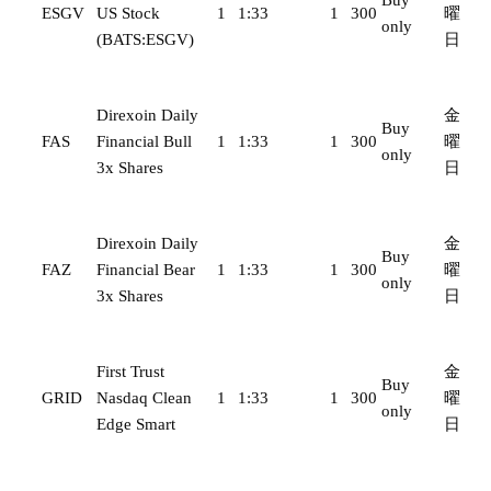
ESGV
US Stock
1
1:33
1
300
曜
only
(BATS:ESGV)
日
Direxoin Daily
金
Buy
FAS
Financial Bull
1
1:33
1
300
曜
only
3x Shares
日
Direxoin Daily
金
Buy
FAZ
Financial Bear
1
1:33
1
300
曜
only
3x Shares
日
First Trust
金
Buy
GRID
Nasdaq Clean
1
1:33
1
300
曜
only
Edge Smart
日