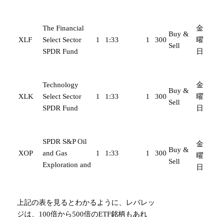
The Financial
金
Buy &
XLF
Select Sector
1
1:33
1
300
曜
Sell
SPDR Fund
日
Technology
金
Buy &
XLK
Select Sector
1
1:33
1
300
曜
Sell
SPDR Fund
日
SPDR S&P Oil
金
Buy &
XOP
and Gas
1
1:33
1
300
曜
Sell
Exploration and
日
上記の表を見るとわかるように、レバレッ
ジは、100倍から500倍のETF銘柄もあれ