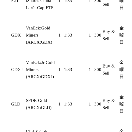
FXI
iShares China
1
1:33
1
300
曜
Sell
Larfe-Cap ETF
日
VanEck:Gold
金
Buy &
GDX
Miners
1
1:33
1
300
曜
Sell
(ARCX:GDX)
日
VanEck:Jr Gold
金
Buy &
GDXJ
Miners
1
1:33
1
300
曜
Sell
(ARCX:GDXJ)
日
金
SPDR Gold
Buy &
GLD
1
1:33
1
300
曜
(ARCX:GLD)
Sell
日
Glbl X Gold
金