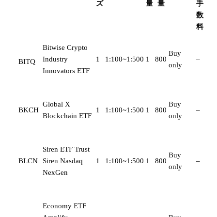
ズ
量
量
手
数
料
Bitwise Crypto
Buy
Industry
1
1:100~1:500
1
800
–
BITQ
only
Innovators ETF
Global X
Buy
BKCH
1
1:100~1:500
1
800
–
Blockchain ETF
only
Siren ETF Trust
Buy
BLCN
Siren Nasdaq
1
1:100~1:500
1
800
–
only
NexGen
Economy ETF