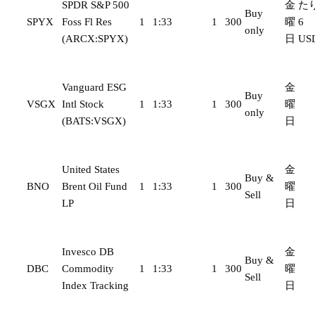
SPDR S&P 500
金
た
Buy
SPYX
Foss Fl Res
1
1:33
1
300
曜
6
only
(ARCX:SPYX)
日
US
Vanguard ESG
金
Buy
VSGX
Intl Stock
1
1:33
1
300
曜
only
(BATS:VSGX)
日
United States
金
Buy &
BNO
Brent Oil Fund
1
1:33
1
300
曜
Sell
LP
日
Invesco DB
金
Buy &
DBC
Commodity
1
1:33
1
300
曜
Sell
Index Tracking
日