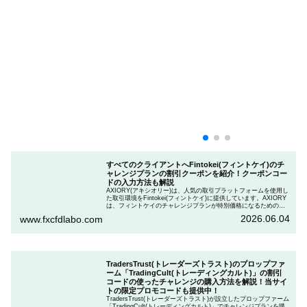
すべてのクライアントへFintokei(フィントケイ)のチ
ャレンジプランの割引クーポンを紹介！クーポンコー
ドの入力方法も解説
AXIORY(アキシオリー)は、人気の取引プラットフォームを使用し
た取引環境をFintokei(フィントケイ)に提供しています。AXIORY
は、フィントケイのチャレンジプランが特別価格になるためのク
ーポンを用意しています。この記事では、Fintokeiのチャレンジプ
2026.06.04
www.fxcfdlabo.com
ランを申し込むときのクーポンコードを入力して割引にする方法
を説明します。
TradersTrust(トレーダーズトラスト)のプロップファ
ーム「TradingCult(トレーディングカルト)」の割引
コードの使ったチャレンジの購入方法を解説！当サイ
トの限定プロモコードも提供中！
TradersTrust(トレーダーズトラスト)が設立したプロップファーム
「TradingCult(トレーディングカルト)」でチャレンジプランを購