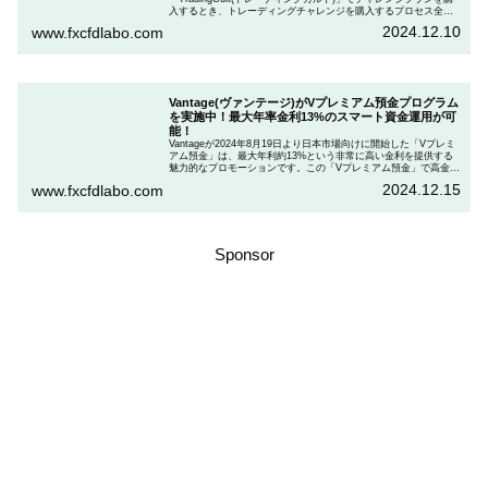
入するとき、トレーディングチャレンジを購入するプロセス全体
を段階的に説明しながら、お得にプランを購入する方法を解説し
2024.12.10
www.fxcfdlabo.com
ます。さらに、TradingCultがほぼ定期的に実施している割引コー
ドとお得な割引コードを紹介します。
Vantage(ヴァンテージ)がVプレミアム預金プログラム
を実施中！最大年率金利13%のスマート資金運用が可
能！
Vantageが2024年8月19日より日本市場向けに開始した「Vプレミ
アム預金」は、最大年利約13%という非常に高い金利を提供する
魅力的なプロモーションです。この「Vプレミアム預金」で高金利
を得るためには、特定の取引条件をクリアする必要があります。
2024.12.15
www.fxcfdlabo.com
「Vプレミアム預金」を行いたい人は、この記事をしっかりと読ん
で、条件をよく確認した後で参加しましょう。
Sponsor