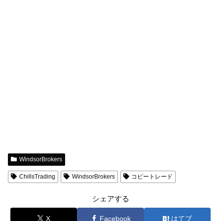
WindsorBrokers
ChillsTrading
WindsorBrokers
コピートレード
シェアする
X
Facebook
はてブ