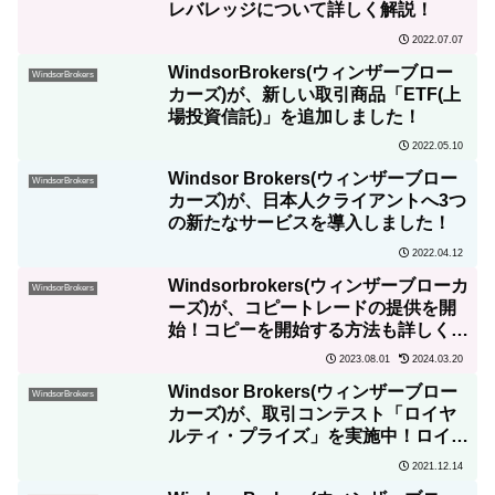
レバレッジについて詳しく解説！
2022.07.07
WindsorBrokers(ウィンザーブロー
WindsorBrokers
カーズ)が、新しい取引商品「ETF(上
場投資信託)」を追加しました！
2022.05.10
Windsor Brokers(ウィンザーブロー
WindsorBrokers
カーズ)が、日本人クライアントへ3つ
の新たなサービスを導入しました！
2022.04.12
Windsorbrokers(ウィンザーブローカ
WindsorBrokers
ーズ)が、コピートレードの提供を開
始！コピーを開始する方法も詳しく解
説！
2023.08.01
2024.03.20
Windsor Brokers(ウィンザーブロー
WindsorBrokers
カーズ)が、取引コンテスト「ロイヤ
ルティ・プライズ」を実施中！ロイヤ
ルティ・ポイントで、豪華賞品を受け
2021.12.14
取って下さい。