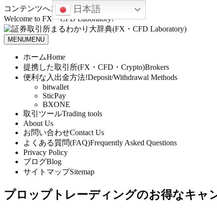
日本語
コンテンツへスキップ
Welcome to FX・CFD Laboratory!
MENU
MENU
ホーム
Home
提携した取引所(FX・CFD・Crypto)
Brokers
便利な入出金方法!
Deposit/Withdrawal Methods
bitwallet
SticPay
BXONE
取引ツール
Trading tools
About Us
お問い合わせ
Contact Us
よくある質問(FAQ)
Frequently Asked Questions
Privacy Policy
ブログ
Blog
サイトマップ
Sitemap
プロップトレーディングのお得なキャ