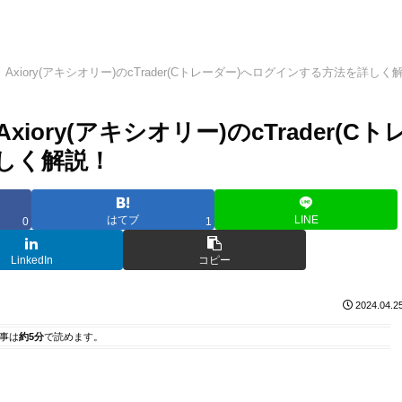
で、Axiory(アキシオリー)のcTrader(Cトレーダー)へログインする方法を詳しく
xiory(アキシオリー)のcTrader(Cト
しく解説！
はてブ
LINE
0
1
LinkedIn
コピー
2024.04.2
事は
約5分
で読めます。