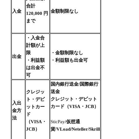
合計
入金
金額制限なし
120,000 円
まで
・入金合
計額が上
限
・金額制限なし
出金
・利益額
・利益額も出金可
は出金不
可
国内銀行送金/国際銀行
送金
クレジッ
クレジット・デビット
ト・デビ
入出
カード（VISA・JCB）
ットカー
金方
ド
法
（VISA・
SticPay
/仮想通
JCB）
貨/VLoad/Neteller/Skrill