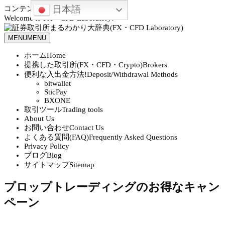
日本語
コンテンツへスキップ
Welcome to FX・CFD Laboratory!
MENU
MENU
ホーム
Home
提携した取引所(FX・CFD・Crypto)
Brokers
便利な入出金方法!
Deposit/Withdrawal Methods
bitwallet
SticPay
BXONE
取引ツール
Trading tools
About Us
お問い合わせ
Contact Us
よくある質問(FAQ)
Frequently Asked Questions
Privacy Policy
ブログ
Blog
サイトマップ
Sitemap
プロップトレーディングのお得なキャン
ペーン