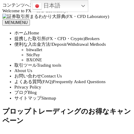
日本語
コンテンツへスキップ
Welcome to FX・CFD Laboratory!
MENU
MENU
ホーム
Home
提携した取引所(FX・CFD・Crypto)
Brokers
便利な入出金方法!
Deposit/Withdrawal Methods
bitwallet
SticPay
BXONE
取引ツール
Trading tools
About Us
お問い合わせ
Contact Us
よくある質問(FAQ)
Frequently Asked Questions
Privacy Policy
ブログ
Blog
サイトマップ
Sitemap
プロップトレーディングのお得なキャン
ペーン