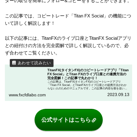
ダーの取引を簡単にフォロー&コピーをすることができます。
この記事では、コピートレード「Titan FX Social」の機能につ
いて詳しく解説します！
以下の記事には、TitanFXのライブ口座とTitanFX Socialアプリ
との紐付けの方法を完全図解で詳しく解説しているので、必
ず合わせてご覧ください。
TitanFX(タイタンFX)のコピートレードアプリ「Titan
FX Social」とTitan FXのライブ口座との連携方法の
完全図解！この記事で丸わかり！
この記事は、TitanFX(タイタンFX)のコピートレードアプリ
「Titan FX Social」とTitanFXのライブ口座との提携方法がわか
らない人のためのマニュアルです。この記事の内容を順を追いな
がら読み進めると、「Titan FX Social」とTitanFXのライブ口座
2023.09.13
www.fxcfdlabo.com
を連携させることができます。ぜひ、参考にしてください。
公式サイトはこちら