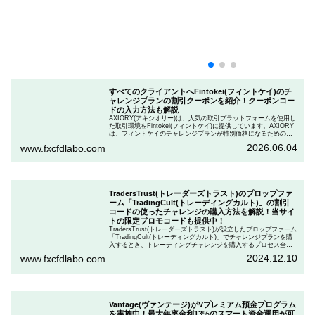
すべてのクライアントへFintokei(フィントケイ)のチ
ャレンジプランの割引クーポンを紹介！クーポンコー
ドの入力方法も解説
AXIORY(アキシオリー)は、人気の取引プラットフォームを使用し
た取引環境をFintokei(フィントケイ)に提供しています。AXIORY
は、フィントケイのチャレンジプランが特別価格になるためのク
ーポンを用意しています。この記事では、Fintokeiのチャレンジプ
2026.06.04
www.fxcfdlabo.com
ランを申し込むときのクーポンコードを入力して割引にする方法
を説明します。
TradersTrust(トレーダーズトラスト)のプロップファ
ーム「TradingCult(トレーディングカルト)」の割引
コードの使ったチャレンジの購入方法を解説！当サイ
トの限定プロモコードも提供中！
TradersTrust(トレーダーズトラスト)が設立したプロップファーム
「TradingCult(トレーディングカルト)」でチャレンジプランを購
入するとき、トレーディングチャレンジを購入するプロセス全体
を段階的に説明しながら、お得にプランを購入する方法を解説し
2024.12.10
www.fxcfdlabo.com
ます。さらに、TradingCultがほぼ定期的に実施している割引コー
ドとお得な割引コードを紹介します。
Vantage(ヴァンテージ)がVプレミアム預金プログラム
を実施中！最大年率金利13%のスマート資金運用が可