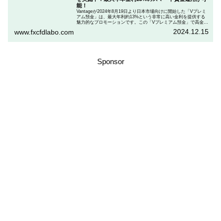
能！
Vantageが2024年8月19日より日本市場向けに開始した「Vプレミ
アム預金」は、最大年利約13%という非常に高い金利を提供する
魅力的なプロモーションです。この「Vプレミアム預金」で高金利
を得るためには、特定の取引条件をクリアする必要があります。
2024.12.15
www.fxcfdlabo.com
「Vプレミアム預金」を行いたい人は、この記事をしっかりと読ん
で、条件をよく確認した後で参加しましょう。
Sponsor