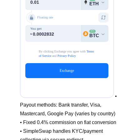
•
Payout methods: Bank transfer, Visa,
Mastercard, Google Pay (varies by country)
• Fixed 0.4% commission on fiat conversion
• SimpleSwap handles KYC/payment
collection via secure redirect