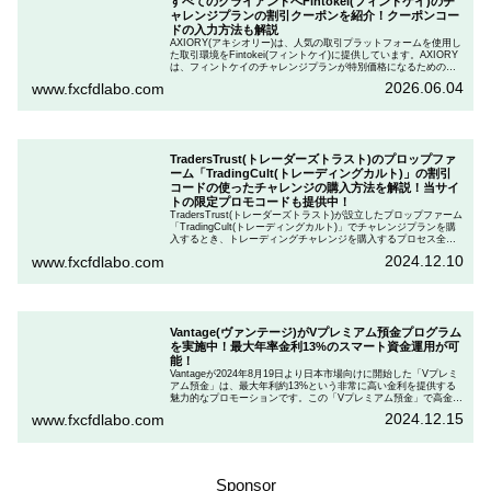
すべてのクライアントへFintokei(フィントケイ)のチ
ャレンジプランの割引クーポンを紹介！クーポンコー
ドの入力方法も解説
AXIORY(アキシオリー)は、人気の取引プラットフォームを使用し
た取引環境をFintokei(フィントケイ)に提供しています。AXIORY
は、フィントケイのチャレンジプランが特別価格になるためのク
ーポンを用意しています。この記事では、Fintokeiのチャレンジプ
2026.06.04
www.fxcfdlabo.com
ランを申し込むときのクーポンコードを入力して割引にする方法
を説明します。
TradersTrust(トレーダーズトラスト)のプロップファ
ーム「TradingCult(トレーディングカルト)」の割引
コードの使ったチャレンジの購入方法を解説！当サイ
トの限定プロモコードも提供中！
TradersTrust(トレーダーズトラスト)が設立したプロップファーム
「TradingCult(トレーディングカルト)」でチャレンジプランを購
入するとき、トレーディングチャレンジを購入するプロセス全体
を段階的に説明しながら、お得にプランを購入する方法を解説し
2024.12.10
www.fxcfdlabo.com
ます。さらに、TradingCultがほぼ定期的に実施している割引コー
ドとお得な割引コードを紹介します。
Vantage(ヴァンテージ)がVプレミアム預金プログラム
を実施中！最大年率金利13%のスマート資金運用が可
能！
Vantageが2024年8月19日より日本市場向けに開始した「Vプレミ
アム預金」は、最大年利約13%という非常に高い金利を提供する
魅力的なプロモーションです。この「Vプレミアム預金」で高金利
を得るためには、特定の取引条件をクリアする必要があります。
2024.12.15
www.fxcfdlabo.com
「Vプレミアム預金」を行いたい人は、この記事をしっかりと読ん
で、条件をよく確認した後で参加しましょう。
Sponsor