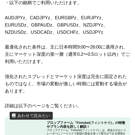
・以下の銘柄でご利用いただけます。
AUDJPYz、CADJPYz、EURGBPz、EURJPYz、
EURUSDz、GBPAUDz、GBPUSDz、NZDJPYz、
NZDUSDz、USDCADz、USDCHFz、USDJPYz
最適化された条件は、主に日本時間9:00〜26:00に適用され、
主にマーケット深度の第一層（通常0.2〜0.5ロット以内）でご
利用いただけます。
強化されたスプレッドとマーケット深度は完全に固定された
ものではなく、市場の変動が激しい時期には変動する場合が
あります。
詳細は以下のページをご覧ください。
プロップファーム「Fintokei(フィントケイ)」の特徴
やプラン内容を詳しく解説！
プロップファーム「Fintokei(フィントケイ)」は、資金が少ないト
レーダーにノーリスクで多額の資金を使って取引ができる環境を