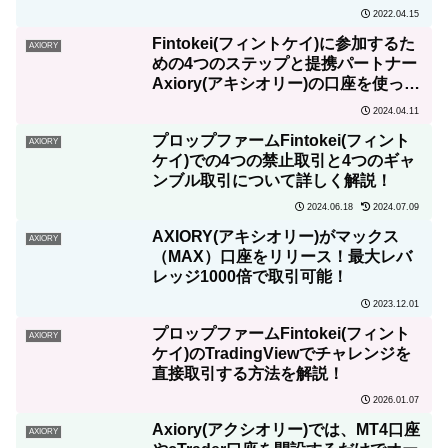
た。
2022.04.15
Fintokei(フィントケイ)に参加するた
AXIORY
めの4つのステップと提携パートナー
Axiory(アキシオリー)の口座を使って
ログインする方法をわかりやすく解
2024.04.11
説！
プロップファームFintokei(フィント
AXIORY
ケイ)での4つの禁止取引と4つのギャ
ンブル取引について詳しく解説！
2024.06.18
2024.07.09
AXIORY(アキシオリー)がマックス
AXIORY
（MAX）口座をリリース！最大レバ
レッジ1000倍で取引可能！
2023.12.01
プロップファームFintokei(フィント
AXIORY
ケイ)のTradingViewでチャレンジを
直接取引する方法を解説！
2026.01.07
Axiory(アクシオリー)では、MT4口座
AXIORY