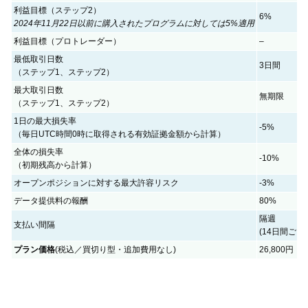
利益目標（ステップ2）
6%
2024年11月22日以前に購入されたプログラムに対しては5%適用
利益目標（プロトレーダー）
–
最低取引日数
3日間
（ステップ1、ステップ2）
最大取引日数
無期限
（ステップ1、ステップ2）
1日の最大損失率
-5%
（毎日UTC時間0時に取得される有効証拠金額から計算）
全体の損失率
-10%
（初期残高から計算）
オープンポジションに対する最大許容リスク
-3%
データ提供料の報酬
80%
隔週
支払い間隔
(14日間ごと)
プラン価格
(税込／買切り型・追加費用なし)
26,800円