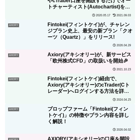
やcTrader口座を開設するだけでオー
トチャーティスト(Autochartist)を無
料で永久に利用可！
2020.05.17
2021.09.03
Fintokei(フィントケイ)が、チャレン
AXIORY
ジプラン史上、最安の新プラン「クオ
ーツ（Quartz）」をリリース!
2026.04.29
Axiory(アキシオリー)が、新サービス
AXIORY
「欧州株式CFD」の取扱いを開始🎉
2021.10.23
Fintokei(フィントケイ)経由で、
AXIORY
Axiory(アキシオリー)のcTrader(Cト
レーダー)へログインする方法を詳し
く解説！
2024.04.25
プロップファーム「Fintokei(フィン
AXIORY
トケイ)」の特徴やプラン内容を詳し
く解説！
2026.04.02
AXIORY(アキシオリー)の口座を開設
AXIORY