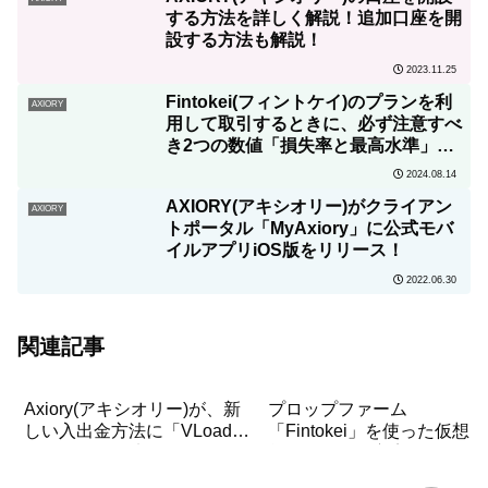
する方法を詳しく解説！追加口座を開
設する方法も解説！
2023.11.25
Fintokei(フィントケイ)のプランを利
AXIORY
用して取引するときに、必ず注意すべ
き2つの数値「損失率と最高水準」に
ついて詳しく解説！
2024.08.14
AXIORY(アキシオリー)がクライアン
AXIORY
トポータル「MyAxiory」に公式モバ
イルアプリiOS版をリリース！
2022.06.30
関連記事
Axiory(アキシオリー)が、新
プロップファーム
しい入出金方法に「VLoad(V
「Fintokei」を使った仮想通
ロード)」を追加しました！
貨取引の始め方完全ガイド
出金条件も同時に大幅に緩和
ノーリスクで仮想通貨取引