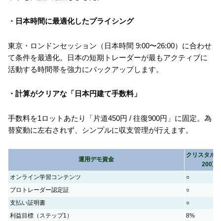
・日本時間に最適化したプライシング
東京・ロンドンセッション（日本時間 9:00〜26:00）に合わせ
て条件を最適化。日本の短期トレーダーが最もアクティブに
活動する時間帯を強力にバックアップします。
・計算がクリアな「日本円建て手数料」
手数料を1ロットあたり「片道450円 / 往復900円」に固定。為
替変動に左右されず、シンプルに収支管理が行えます。
クリスタル
運用デモ資金
200万
オンライン学習コンテンツ
○
プロトレーダー認定証
○
支払い証明書
○
利益目標（ステップ1）
8%