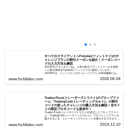
すべてのクライアントへFintokei(フィントケイ)のチ
ャレンジプランの割引クーポンを紹介！クーポンコー
ドの入力方法も解説
AXIORY(アキシオリー)は、人気の取引プラットフォームを使用
した取引環境をFintokei(フィントケイ)に提供しています。
AXIORYは、フィントケイのチャレンジプランが特別価格になる
ためのクーポンを用意しています。この記事では、Fintokeiのチ
2026.06.04
www.fxcfdlabo.com
ャレンジプランを申し込むときのクーポンコードを入力して割引
にする方法を説明します。
TradersTrust(トレーダーズトラスト)のプロップファ
ーム「TradingCult(トレーディングカルト)」の割引
コードの使ったチャレンジの購入方法を解説！当サイ
トの限定プロモコードも提供中！
TradersTrust(トレーダーズトラスト)が設立したプロップファー
ム「TradingCult(トレーディングカルト)」でチャレンジプランを
購入するとき、トレーディングチャレンジを購入するプロセス全
体を段階的に説明しながら、お得にプランを購入する方法を解説
2024.12.10
www.fxcfdlabo.com
します。さらに、TradingCultがほぼ定期的に実施している割引コ