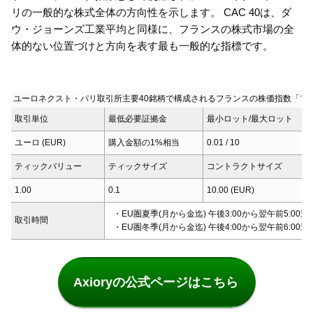
リの一般的な株式全体の方向性を示します。 CAC 40は、ダ
ウ・ジョーンズ工業平均と同様に、フランスの株式市場の全
体的ない位置づけと方向を表す最も一般的な指標です。
ユーロネクスト・パリ取引所主要40銘柄で構成されるフランスの株価指数「フラ
取引単位
最低必要証拠金
最小ロット/最大ロット
ユーロ (EUR)
購入金額の1%相当
0.01 / 10
ティックバリュー
ティックサイズ
コントラクトサイズ
1.00
0.1
10.00 (EUR)
・EU圏夏季(月から金迄) 午後3:00から翌午前5:00迄
取引時間
・EU圏冬季(月から金迄) 午後4:00から翌午前6:00迄
Axioryの公式ページはこちら