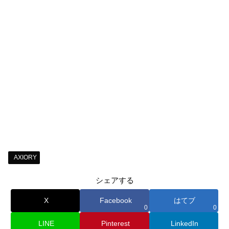
AXIORY
シェアする
X
Facebook
はてブ
0
0
LINE
Pinterest
LinkedIn