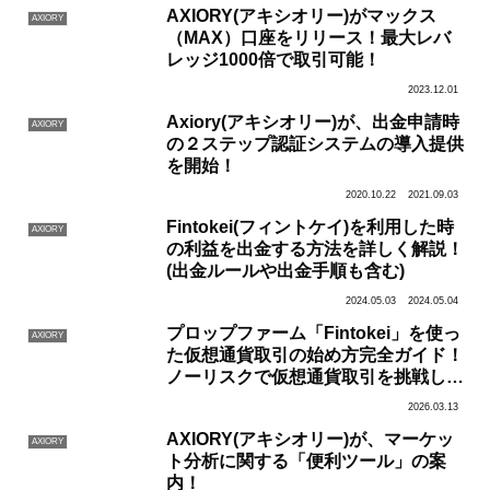
AXIORY(アキシオリー)がマックス
AXIORY
（MAX）口座をリリース！最大レバ
レッジ1000倍で取引可能！
2023.12.01
Axiory(アキシオリー)が、出金申請時
AXIORY
の２ステップ認証システムの導入提供
を開始！
2020.10.22
2021.09.03
Fintokei(フィントケイ)を利用した時
AXIORY
の利益を出金する方法を詳しく解説！
(出金ルールや出金手順も含む)
2024.05.03
2024.05.04
プロップファーム「Fintokei」を使っ
AXIORY
た仮想通貨取引の始め方完全ガイド！
ノーリスクで仮想通貨取引を挑戦しよ
う！
2026.03.13
AXIORY(アキシオリー)が、マーケッ
AXIORY
ト分析に関する「便利ツール」の案
内！