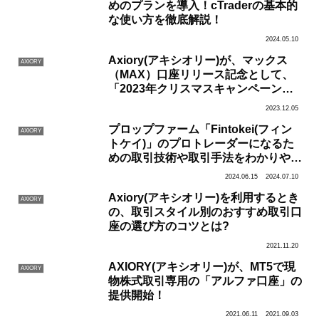
めのプランを導入！cTraderの基本的
な使い方を徹底解説！
2024.05.10
Axiory(アキシオリー)が、マックス
AXIORY
（MAX）口座リリース記念として、
「2023年クリスマスキャンペーン」
を実施！
2023.12.05
プロップファーム「Fintokei(フィン
AXIORY
トケイ)」のプロトレーダーになるた
めの取引技術や取引手法をわかりやす
く解説！
2024.06.15
2024.07.10
Axiory(アキシオリー)を利用するとき
AXIORY
の、取引スタイル別のおすすめ取引口
座の選び方のコツとは?
2021.11.20
AXIORY(アキシオリー)が、MT5で現
AXIORY
物株式取引専用の「アルファ口座」の
提供開始！
2021.06.11
2021.09.03