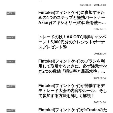
2021.01.28
2021.09.03
Fintokei(フィントケイ)に参加するた
AXIORY
めの4つのステップと提携パートナー
Axiory(アキシオリー)の口座を使って
ログインする方法をわかりやすく解
2024.04.11
説！
トレードの秋！AXIORY川柳キャンペ
AXIORY
ーン！5,000円分のクレジットボーナ
スプレゼント🎁
2021.10.26
Fintokei(フィントケイ)のプランを利
AXIORY
用して取引するときに、必ず注意すべ
き2つの数値「損失率と最高水準」に
ついて詳しく解説！
2024.08.14
Fintokei(フィントケイ)が開催するデ
AXIORY
モトレード大会の内容やルール、そし
て参加する方法を詳しく解説！
2024.04.28
Fintokei(フィントケイ)がcTraderのた
AXIORY