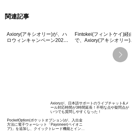
関連記事
Axiory(アキシオリー)が、ハ
Fintokei(フィントケイ)経由
ロウィンキャンペーン2022
で、Axiory(アキシオリー)の
を開始！入金だけで最大
MT4・MT5(Web版, iOS版,
45,000円収穫！
Android版)へログインする
法を詳しく解説！
Axioryが、日本語サポートのライブチャット&メ
ール対応時間が3時間延長！不明な点や疑問点が
いつでも質問しやすくなった！
PocketOption(ポケットオプション)が、入出金
方法に電子ウォーレット「Payoneer(ペイオニ
ア)」を追加し、クイックトレード機能とインタ
ーフェースも更新！