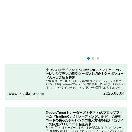
すべてのクライアントへFintokei(フィントケイ)のチ
ャレンジプランの割引クーポンを紹介！クーポンコー
ドの入力方法も解説
AXIORY(アキシオリー)は、人気の取引プラットフォームを使用し
た取引環境をFintokei(フィントケイ)に提供しています。AXIORY
は、フィントケイのチャレンジプランが特別価格になるためのク
ーポンを用意しています。この記事では、Fintokeiのチャレンジプ
2026.06.04
www.fxcfdlabo.com
ランを申し込むときのクーポンコードを入力して割引にする方法
を説明します。
TradersTrust(トレーダーズトラスト)のプロップファ
ーム「TradingCult(トレーディングカルト)」の割引
コードの使ったチャレンジの購入方法を解説！当サイ
トの限定プロモコードも提供中！
TradersTrust(トレーダーズトラスト)が設立したプロップファーム
「TradingCult(トレーディングカルト)」でチャレンジプランを購