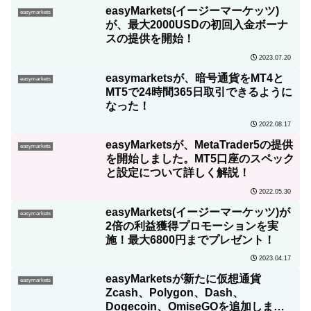
easyMarkets(イージーマーケッツ)
easymarkets
が、最大2000USDの初回入金ボーナ
スの提供を開始！
2023.07.20
easymarketsが、暗号通貨をMT4と
easymarkets
MT5で24時間365日取引できるように
なった！
2022.08.17
easyMarketsが、MetaTrader5の提供
easymarkets
を開始しました。MT5口座のスペック
と設定について詳しく解説！
2022.05.30
easyMarkets(イージーマーケッツ)が
easymarkets
2倍の利益獲得プロモーションを実
施！最大6800円までプレゼント！
2023.04.17
easyMarketsが新たに仮想通貨
easymarkets
Zcash、Polygon、Dash、
Dogecoin、OmiseGOを追加しまし