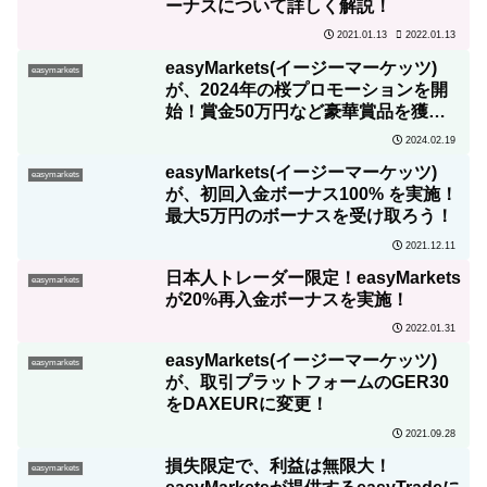
ーナスについて詳しく解説！
2022.01.13
2021.01.13
easyMarkets(イージーマーケッツ)
easymarkets
が、2024年の桜プロモーションを開
始！賞金50万円など豪華賞品を獲得
できる大きなチャンス！
2024.02.19
easyMarkets(イージーマーケッツ)
easymarkets
が、初回入金ボーナス100% を実施！
最大5万円のボーナスを受け取ろう！
2021.12.11
日本人トレーダー限定！easyMarkets
easymarkets
が20%再入金ボーナスを実施！
2022.01.31
easyMarkets(イージーマーケッツ)
easymarkets
が、取引プラットフォームのGER30
をDAXEURに変更！
2021.09.28
損失限定で、利益は無限大！
easymarkets