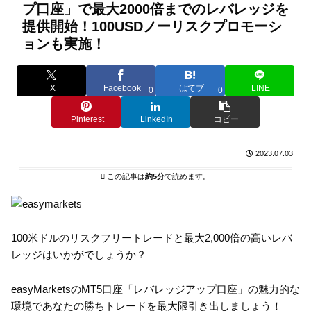
プ口座」で最大2000倍までのレバレッジを
提供開始！100USDノーリスクプロモーシ
ョンも実施！
X
Facebook
はてブ
LINE
0
0
Pinterest
LinkedIn
コピー
2023.07.03
この記事は
約5分
で読めます。
100米ドルのリスクフリートレードと最大2,000倍の高いレバ
レッジはいかがでしょうか？
easyMarketsのMT5口座「レバレッジアップ口座」の魅力的な
環境であなたの勝ちトレードを最大限引き出しましょう！