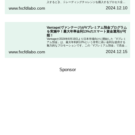
入するとき、トレーディングチャレンジを購入するプロセス全体
を段階的に説明しながら、お得にプランを購入する方法を解説し
2024.12.10
www.fxcfdlabo.com
ます。さらに、TradingCultがほぼ定期的に実施している割引コー
ドとお得な割引コードを紹介します。
Vantage(ヴァンテージ)がVプレミアム預金プログラム
を実施中！最大年率金利13%のスマート資金運用が可
能！
Vantageが2024年8月19日より日本市場向けに開始した「Vプレミ
アム預金」は、最大年利約13%という非常に高い金利を提供する
魅力的なプロモーションです。この「Vプレミアム預金」で高金利
を得るためには、特定の取引条件をクリアする必要があります。
2024.12.15
www.fxcfdlabo.com
「Vプレミアム預金」を行いたい人は、この記事をしっかりと読ん
で、条件をよく確認した後で参加しましょう。
Sponsor