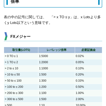
倍率
表の中の記号に関しては、 「> x TO ≤ y」は、x Lotsより多
くy Lots以下という意味です。
FXメジャー
取引量(LOTS)
レバレッジ倍率
必要証拠金
> 0 TO ≤ 1
1:5000
0.02%
> 1 TO ≤ 2
1:2000
0.05%
> 2 to ≤ 10
1:1000
0.10%
> 10 to ≤ 50
1:500
0.20%
> 50 to ≤ 100
1:300
0.33%
> 100 to ≤ 200
1:200
0.50%
> 200 to ≤ 300
1:100
1.00%
> 300 to ≤ 500
1:500
2.00%
> 500
1:10
10.00%