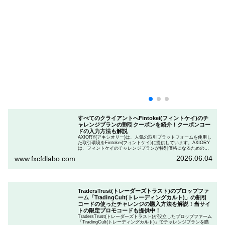
すべてのクライアントへFintokei(フィントケイ)のチ
ャレンジプランの割引クーポンを紹介！クーポンコー
ドの入力方法も解説
AXIORY(アキシオリー)は、人気の取引プラットフォームを使用し
た取引環境をFintokei(フィントケイ)に提供しています。AXIORY
は、フィントケイのチャレンジプランが特別価格になるためのク
ーポンを用意しています。この記事では、Fintokeiのチャレンジプ
2026.06.04
www.fxcfdlabo.com
ランを申し込むときのクーポンコードを入力して割引にする方法
を説明します。
TradersTrust(トレーダーズトラスト)のプロップファ
ーム「TradingCult(トレーディングカルト)」の割引
コードの使ったチャレンジの購入方法を解説！当サイ
トの限定プロモコードも提供中！
TradersTrust(トレーダーズトラスト)が設立したプロップファーム
「TradingCult(トレーディングカルト)」でチャレンジプランを購