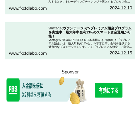
入するとき、トレーディングチャレンジを購入するプロセス全体
を段階的に説明しながら、お得にプランを購入する方法を解説し
2024.12.10
www.fxcfdlabo.com
ます。さらに、TradingCultがほぼ定期的に実施している割引コー
ドとお得な割引コードを紹介します。
Vantage(ヴァンテージ)がVプレミアム預金プログラム
を実施中！最大年率金利13%のスマート資金運用が可
能！
Vantageが2024年8月19日より日本市場向けに開始した「Vプレミ
アム預金」は、最大年利約13%という非常に高い金利を提供する
魅力的なプロモーションです。この「Vプレミアム預金」で高金利
を得るためには、特定の取引条件をクリアする必要があります。
2024.12.15
www.fxcfdlabo.com
「Vプレミアム預金」を行いたい人は、この記事をしっかりと読ん
で、条件をよく確認した後で参加しましょう。
Sponsor