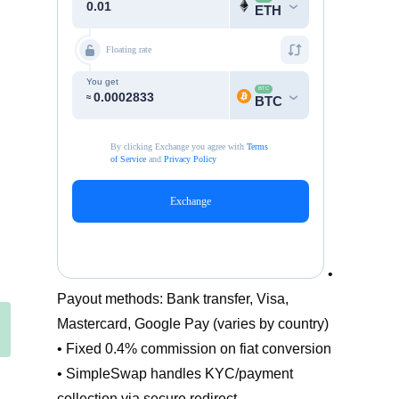
•
Payout methods: Bank transfer, Visa,
Mastercard, Google Pay (varies by country)
• Fixed 0.4% commission on fiat conversion
• SimpleSwap handles KYC/payment
collection via secure redirect