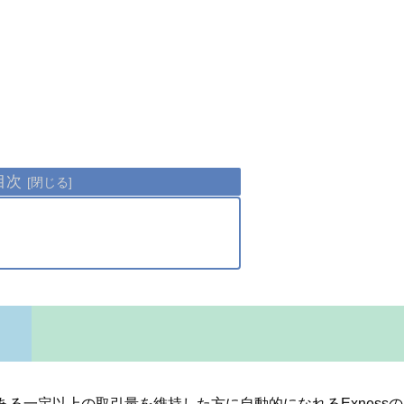
目次
半期毎に、ある一定以上の取引量を維持した方に自動的になれるExnessの