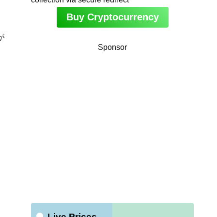
Buy Cryptocurrency
が
Sponsor
Live Prices